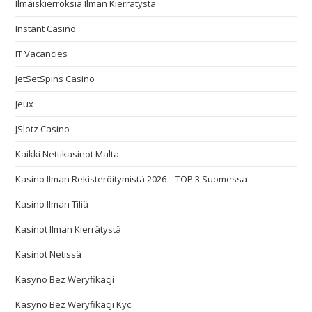
Ilmaiskierroksia Ilman Kierrätystä
Instant Casino
IT Vacancies
JetSetSpins Casino
Jeux
JSlotz Casino
Kaikki Nettikasinot Malta
Kasino Ilman Rekisteröitymistä 2026 – TOP 3 Suomessa
Kasino Ilman Tiliä
Kasinot Ilman Kierrätystä
Kasinot Netissä
Kasyno Bez Weryfikacji
Kasyno Bez Weryfikacji Kyc