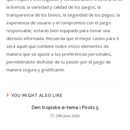
la licencia, la variedad y calidad de los juegos, la
transparencia de los bonos, la seguridad de los pagos, la
experiencia de usuario y el compromiso con el juego
responsable, estarás bien equipado para tomar una
decisión informada. Recuerda que el mejor casino para ti
será aquel que combine todos estos elementos de
manera que se ajuste a tus preferencias personales,
permitiéndote disfrutar de tu pasión por el juego de
manera segura y gratificante.
YOU MIGHT ALSO LIKE
Den tropiske ø-tema i Pirots 5
29th June 2026