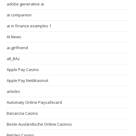
adobe generative ai
ai companion
ai in finance examples 1
AI News
ai-girlfriend
all_BAz
Apple Pay Casino
Apple Pay Nettikasinot
articles
Automaty Online Paysafecard
Bananzia Casino
Beste Ausländische Online Casinos
Betcleo Casino