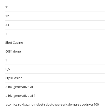
31
32
33
4
5bet Casino
6084 done
8
8,6
8ty8 Casino
a16z generative ai
a16z generative ai 1
acomics.ru~kazino-riobet-rabotchee-zerkalo-na-segodnya 100