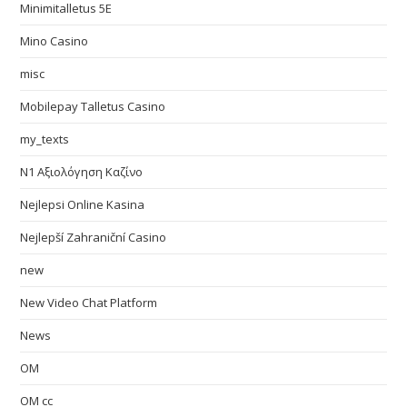
Minimitalletus 5E
Mino Casino
misc
Mobilepay Talletus Casino
my_texts
N1 Αξιολόγηση Καζίνο
Nejlepsi Online Kasina
Nejlepší Zahraniční Casino
new
New Video Chat Platform
News
OM
OM cc