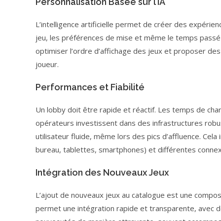
Personnalisation Basée sur l’IA
L’intelligence artificielle permet de créer des expérie
jeu, les préférences de mise et même le temps passé su
optimiser l’ordre d’affichage des jeux et proposer des 
joueur.
Performances et Fiabilité
Un lobby doit être rapide et réactif. Les temps de cha
opérateurs investissent dans des infrastructures rob
utilisateur fluide, même lors des pics d’affluence. Cela 
bureau, tablettes, smartphones) et différentes connex
Intégration des Nouveaux Jeux
L’ajout de nouveaux jeux au catalogue est une composa
permet une intégration rapide et transparente, avec 