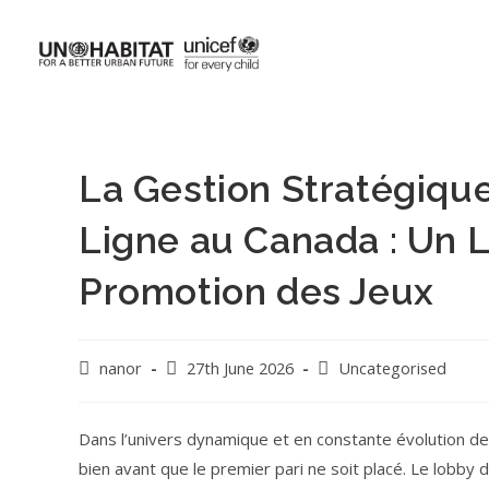
La Gestion Stratégiqu
Ligne au Canada : Un L
Promotion des Jeux
nanor
27th June 2026
Uncategorised
Dans l’univers dynamique et en constante évolution de
bien avant que le premier pari ne soit placé. Le lobby du