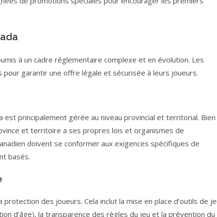
nées de promotions spéciales pour encourager les premiers
nada
oumis à un cadre réglementaire complexe et en évolution. Les
our garantir une offre légale et sécurisée à leurs joueurs.
est principalement gérée au niveau provincial et territorial. Bien
rovince et territoire a ses propres lois et organismes de
 canadien doivent se conformer aux exigences spécifiques de
ont basés.
e
protection des joueurs. Cela inclut la mise en place d’outils de j
tion d’âge), la transparence des règles du jeu et la prévention du