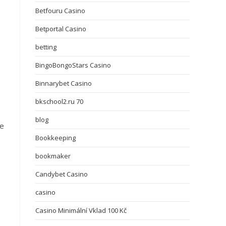
Betfouru Casino
e
Betportal Casino
betting
BingoBongoStars Casino
Binnarybet Casino
bkschool2.ru 70
blog
ce
Bookkeeping
bookmaker
Candybet Casino
casino
Casino Minimální Vklad 100 Kč