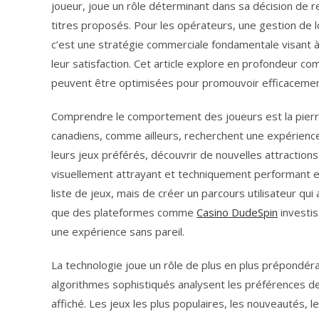
joueur, joue un rôle déterminant dans sa décision de r
titres proposés. Pour les opérateurs, une gestion de 
c’est une stratégie commerciale fondamentale visant à 
leur satisfaction. Cet article explore en profondeur co
peuvent être optimisées pour promouvoir efficacement 
Comprendre le comportement des joueurs est la pierre
canadiens, comme ailleurs, recherchent une expérience 
leurs jeux préférés, découvrir de nouvelles attractions
visuellement attrayant et techniquement performant es
liste de jeux, mais de créer un parcours utilisateur qui 
que des plateformes comme
Casino DudeSpin
investis
une expérience sans pareil.
La technologie joue un rôle de plus en plus prépondér
algorithmes sophistiqués analysent les préférences d
affiché. Les jeux les plus populaires, les nouveautés, 