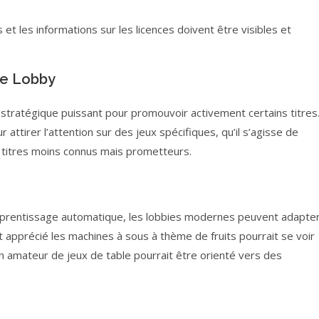
et les informations sur les licences doivent être visibles et
le Lobby
l stratégique puissant pour promouvoir activement certains titres
attirer l’attention sur des jeux spécifiques, qu’il s’agisse de
 titres moins connus mais prometteurs.
apprentissage automatique, les lobbies modernes peuvent adapte
 apprécié les machines à sous à thème de fruits pourrait se voir
n amateur de jeux de table pourrait être orienté vers des