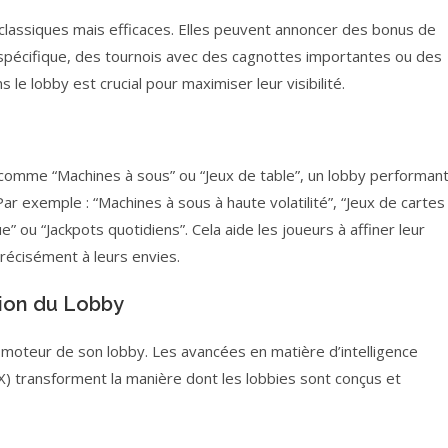
 classiques mais efficaces. Elles peuvent annoncer des bonus de
 spécifique, des tournois avec des cagnottes importantes ou des
e lobby est crucial pour maximiser leur visibilité.
comme “Machines à sous” ou “Jeux de table”, un lobby performan
r exemple : “Machines à sous à haute volatilité”, “Jeux de cartes
” ou “Jackpots quotidiens”. Cela aide les joueurs à affiner leur
récisément à leurs envies.
tion du Lobby
e moteur de son lobby. Les avancées en matière d’intelligence
I/UX) transforment la manière dont les lobbies sont conçus et