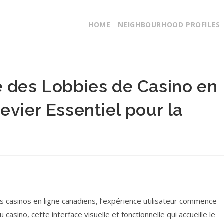
HOME
NEIGHBOURHOOD PROFILES
e des Lobbies de Casino en
evier Essentiel pour la
s casinos en ligne canadiens, l’expérience utilisateur commence
 casino, cette interface visuelle et fonctionnelle qui accueille le