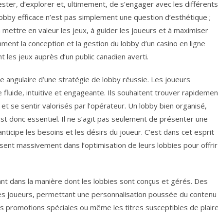
ester, d’explorer et, ultimement, de s’engager avec les différents
lobby efficace n’est pas simplement une question d’esthétique ;
mettre en valeur les jeux, à guider les joueurs et à maximiser
mment la conception et la gestion du lobby d’un casino en ligne
les jeux auprès d’un public canadien averti.
 angulaire d’une stratégie de lobby réussie. Les joueurs
fluide, intuitive et engageante. Ils souhaitent trouver rapidemen
 et se sentir valorisés par l’opérateur. Un lobby bien organisé,
t donc essentiel. Il ne s’agit pas seulement de présenter une
anticipe les besoins et les désirs du joueur. C’est dans cet esprit
sent massivement dans l’optimisation de leurs lobbies pour offrir
ant dans la manière dont les lobbies sont conçus et gérés. Des
es joueurs, permettant une personnalisation poussée du contenu
les promotions spéciales ou même les titres susceptibles de plair