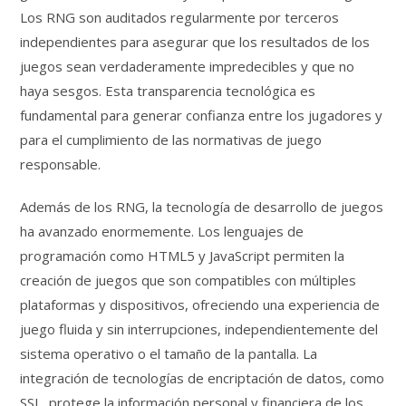
Los RNG son auditados regularmente por terceros
independientes para asegurar que los resultados de los
juegos sean verdaderamente impredecibles y que no
haya sesgos. Esta transparencia tecnológica es
fundamental para generar confianza entre los jugadores y
para el cumplimiento de las normativas de juego
responsable.
Además de los RNG, la tecnología de desarrollo de juegos
ha avanzado enormemente. Los lenguajes de
programación como HTML5 y JavaScript permiten la
creación de juegos que son compatibles con múltiples
plataformas y dispositivos, ofreciendo una experiencia de
juego fluida y sin interrupciones, independientemente del
sistema operativo o el tamaño de la pantalla. La
integración de tecnologías de encriptación de datos, como
SSL, protege la información personal y financiera de los