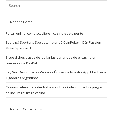
Recent Posts
Portali online: come scegliere il casino giusto per te
Spela på Sportens Spelautomater på CoinPoker – Där Passion
Möter Spänning!
Sigue dichos pasos de jubilar las ganancias de el casino en
compañía de PayPal
Rey Sur: Descubra las Ventajas Únicas de Nuestra App Móvil para
Jugadores Argentinos
Casinos referente a der Nahe von Toka Coleccion sobre juegos
online Fraga: fraga casino
Recent Comments