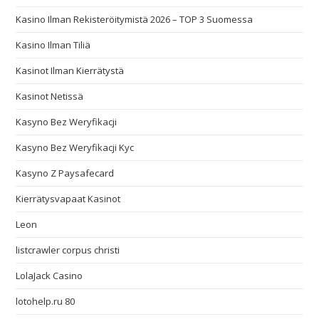
Kasino Ilman Rekisteröitymistä 2026 – TOP 3 Suomessa
Kasino Ilman Tiliä
Kasinot Ilman Kierrätystä
Kasinot Netissä
Kasyno Bez Weryfikacji
Kasyno Bez Weryfikacji Kyc
Kasyno Z Paysafecard
Kierrätysvapaat Kasinot
Leon
listcrawler corpus christi
LolaJack Casino
lotohelp.ru 80