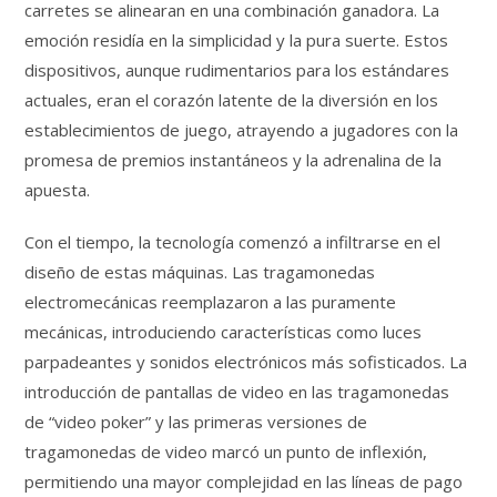
carretes se alinearan en una combinación ganadora. La
emoción residía en la simplicidad y la pura suerte. Estos
dispositivos, aunque rudimentarios para los estándares
actuales, eran el corazón latente de la diversión en los
establecimientos de juego, atrayendo a jugadores con la
promesa de premios instantáneos y la adrenalina de la
apuesta.
Con el tiempo, la tecnología comenzó a infiltrarse en el
diseño de estas máquinas. Las tragamonedas
electromecánicas reemplazaron a las puramente
mecánicas, introduciendo características como luces
parpadeantes y sonidos electrónicos más sofisticados. La
introducción de pantallas de video en las tragamonedas
de “video poker” y las primeras versiones de
tragamonedas de video marcó un punto de inflexión,
permitiendo una mayor complejidad en las líneas de pago