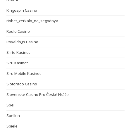
Ringospin Casino
riobet_zerkalo_na_segodnya
Roulo Casino
Royaldogs Casino
Siirto Kasinot
Siru Kasinot
Siru Mobile Kasinot
Slotorado Casino
Slovenské Casino Pro České Hráče
Spei
Spellen
Spiele