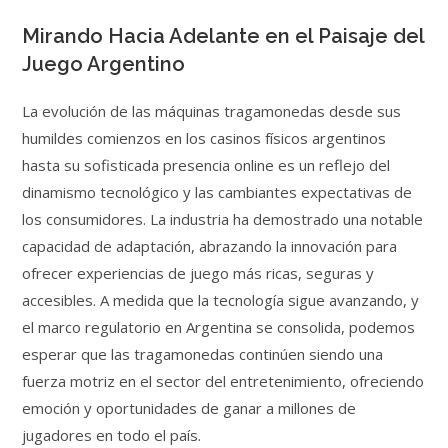
Mirando Hacia Adelante en el Paisaje del
Juego Argentino
La evolución de las máquinas tragamonedas desde sus
humildes comienzos en los casinos físicos argentinos
hasta su sofisticada presencia online es un reflejo del
dinamismo tecnológico y las cambiantes expectativas de
los consumidores. La industria ha demostrado una notable
capacidad de adaptación, abrazando la innovación para
ofrecer experiencias de juego más ricas, seguras y
accesibles. A medida que la tecnología sigue avanzando, y
el marco regulatorio en Argentina se consolida, podemos
esperar que las tragamonedas continúen siendo una
fuerza motriz en el sector del entretenimiento, ofreciendo
emoción y oportunidades de ganar a millones de
jugadores en todo el país.