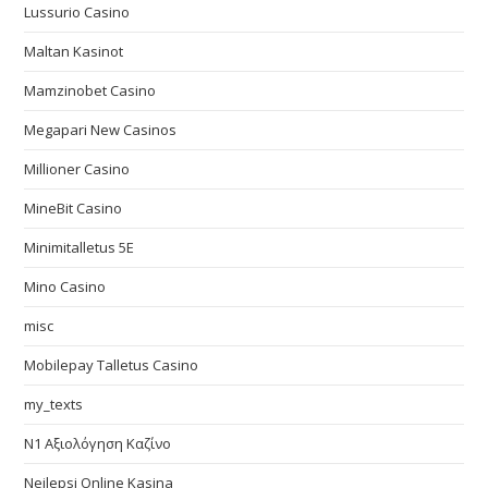
Lussurio Casino
Maltan Kasinot
Mamzinobet Casino
Megapari New Casinos
Millioner Casino
MineBit Casino
Minimitalletus 5E
Mino Casino
misc
Mobilepay Talletus Casino
my_texts
N1 Αξιολόγηση Καζίνο
Nejlepsi Online Kasina