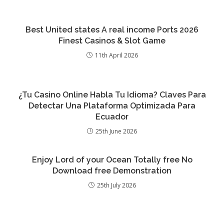
Best United states A real income Ports 2026
Finest Casinos & Slot Game
11th April 2026
¿Tu Casino Online Habla Tu Idioma? Claves Para
Detectar Una Plataforma Optimizada Para
Ecuador
25th June 2026
Enjoy Lord of your Ocean Totally free No
Download free Demonstration
25th July 2026