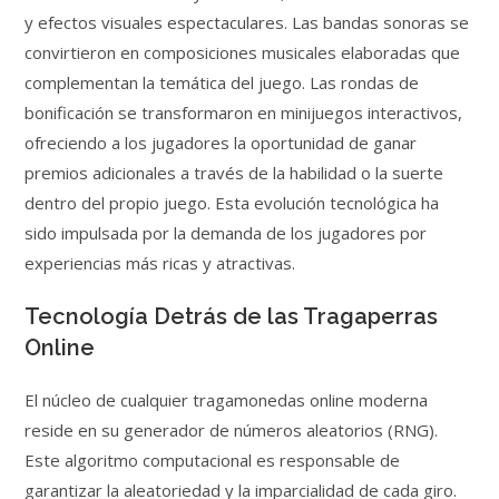
y efectos visuales espectaculares. Las bandas sonoras se
convirtieron en composiciones musicales elaboradas que
complementan la temática del juego. Las rondas de
bonificación se transformaron en minijuegos interactivos,
ofreciendo a los jugadores la oportunidad de ganar
premios adicionales a través de la habilidad o la suerte
dentro del propio juego. Esta evolución tecnológica ha
sido impulsada por la demanda de los jugadores por
experiencias más ricas y atractivas.
Tecnología Detrás de las Tragaperras
Online
El núcleo de cualquier tragamonedas online moderna
reside en su generador de números aleatorios (RNG).
Este algoritmo computacional es responsable de
garantizar la aleatoriedad y la imparcialidad de cada giro.