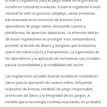
El marco regulatorio para el juego online en Argentina ha
estado en constante evolución. Si bien la regulación a nivel
nacional ha sido un proceso complejo, varias provincias
han avanzado en la concesión de licencias para
operadores de juego online, incluyendo casinos y
plataformas de apuestas deportivas. La intención detrás
de estas regulaciones es proteger a los consumidores,
prevenir el lavado de dinero y asegurar que la industria
opere de manera justa y transparente. La supervisión de
los operadores y la aplicación de normativas son cruciales
para la sostenibilidad y la credibilidad del sector.
Las regulaciones actuales buscan establecer estándares
claros para la operación de casinos online, incluyendo
requisitos de licencia, medidas de juego responsable,
protección de datos y la integridad de los juegos. A
medida que la tecnología continúa avanzando, es probable