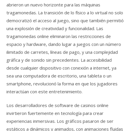
abrieron un nuevo horizonte para las máquinas
tragamonedas. La transición de lo físico a lo virtual no solo
democratizó el acceso al juego, sino que también permitió
una explosión de creatividad y funcionalidad. Las
tragamonedas online eliminaron las restricciones de
espacio y hardware, dando lugar a juegos con un número
ilimitado de carretes, líneas de pago, y una complejidad
gráfica y de sonido sin precedentes. La accesibilidad
desde cualquier dispositivo con conexión a internet, ya
sea una computadora de escritorio, una tableta o un
smartphone, revolucionó la forma en que los jugadores
interactúan con este entretenimiento.
Los desarrolladores de software de casinos online
invirtieron fuertemente en tecnología para crear
experiencias inmersivas. Los gráficos pasaron de ser
estáticos a dinámicos y animados, con animaciones fluidas