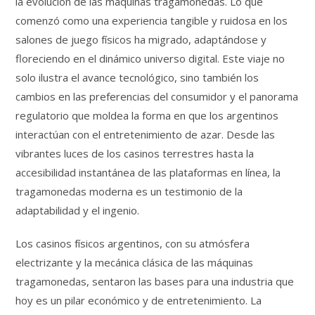
la evolución de las máquinas tragamonedas. Lo que
comenzó como una experiencia tangible y ruidosa en los
salones de juego físicos ha migrado, adaptándose y
floreciendo en el dinámico universo digital. Este viaje no
solo ilustra el avance tecnológico, sino también los
cambios en las preferencias del consumidor y el panorama
regulatorio que moldea la forma en que los argentinos
interactúan con el entretenimiento de azar. Desde las
vibrantes luces de los casinos terrestres hasta la
accesibilidad instantánea de las plataformas en línea, la
tragamonedas moderna es un testimonio de la
adaptabilidad y el ingenio.
Los casinos físicos argentinos, con su atmósfera
electrizante y la mecánica clásica de las máquinas
tragamonedas, sentaron las bases para una industria que
hoy es un pilar económico y de entretenimiento. La