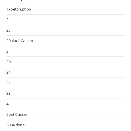
1xbetph.ph66
2
25
29black Casino
3
30
31
32
33
4
5bet Casino
6084 done