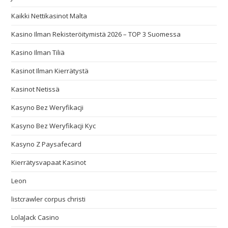
Kaikki Nettikasinot Malta
Kasino Ilman Rekisteröitymistä 2026 – TOP 3 Suomessa
Kasino Ilman Tiliä
Kasinot Ilman Kierrätystä
Kasinot Netissä
Kasyno Bez Weryfikacji
Kasyno Bez Weryfikacji Kyc
Kasyno Z Paysafecard
Kierrätysvapaat Kasinot
Leon
listcrawler corpus christi
LolaJack Casino