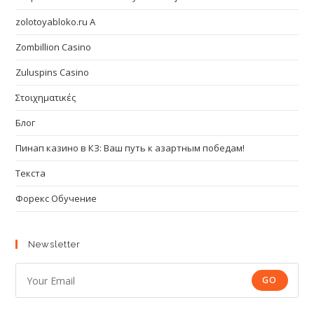
zolotoyabloko.ru A
Zombillion Casino
Zuluspins Casino
Στοιχηματικές
Блог
Пинап казино в КЗ: Ваш путь к азартным победам!
Текста
Форекс Обучение
Newsletter
GO