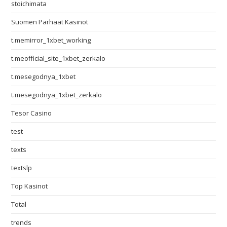
stoichimata
Suomen Parhaat Kasinot
t.memirror_1xbet_working
t.meofficial_site_1xbet_zerkalo
t.mesegodnya_1xbet
t.mesegodnya_1xbet_zerkalo
Tesor Casino
test
texts
textslp
Top Kasinot
Total
trends