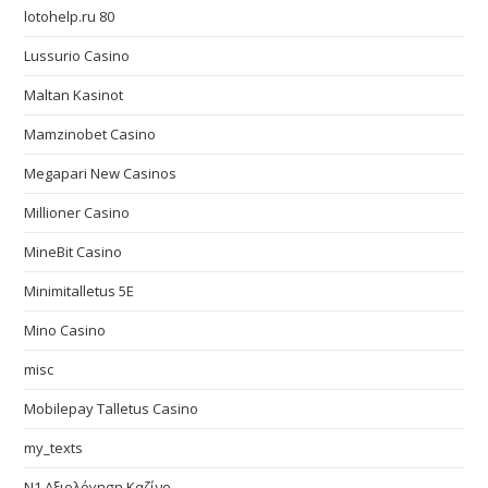
lotohelp.ru 80
Lussurio Casino
Maltan Kasinot
Mamzinobet Casino
Megapari New Casinos
Millioner Casino
MineBit Casino
Minimitalletus 5E
Mino Casino
misc
Mobilepay Talletus Casino
my_texts
N1 Αξιολόγηση Καζίνο