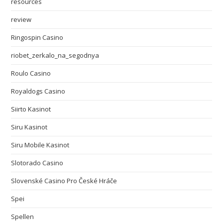
resources
review
Ringospin Casino
riobet_zerkalo_na_segodnya
Roulo Casino
Royaldogs Casino
Siirto Kasinot
Siru Kasinot
Siru Mobile Kasinot
Slotorado Casino
Slovenské Casino Pro České Hráče
Spei
Spellen