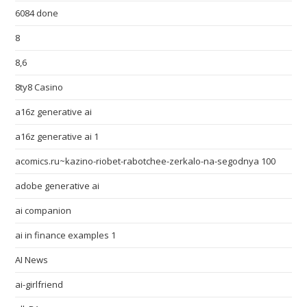
6084 done
8
8,6
8ty8 Casino
a16z generative ai
a16z generative ai 1
acomics.ru~kazino-riobet-rabotchee-zerkalo-na-segodnya 100
adobe generative ai
ai companion
ai in finance examples 1
AI News
ai-girlfriend