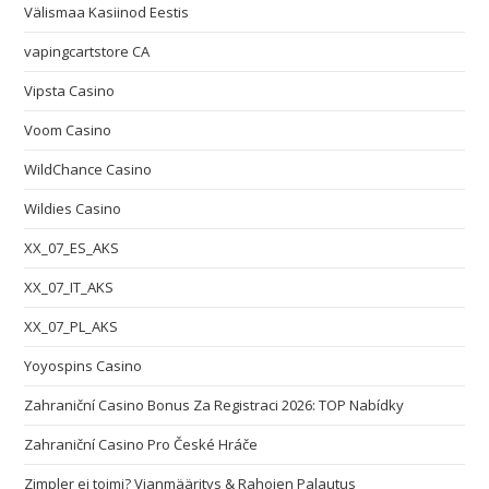
Välismaa Kasiinod Eestis
vapingcartstore CA
Vipsta Casino
Voom Casino
WildChance Casino
Wildies Casino
XX_07_ES_AKS
XX_07_IT_AKS
XX_07_PL_AKS
Yoyospins Casino
Zahraniční Casino Bonus Za Registraci 2026: TOP Nabídky
Zahraniční Casino Pro České Hráče
Zimpler ei toimi? Vianmääritys & Rahojen Palautus