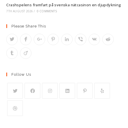
Crashspelens framfart på svenska nätcasinon en djupdykning
7TH AUGUST 2026
/
0 COMMENTS
Please Share This
Follow Us