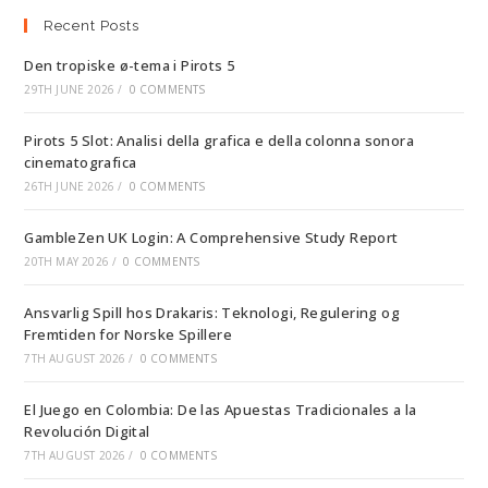
Recent Posts
Den tropiske ø-tema i Pirots 5
29TH JUNE 2026
/
0 COMMENTS
Pirots 5 Slot: Analisi della grafica e della colonna sonora
cinematografica
26TH JUNE 2026
/
0 COMMENTS
GambleZen UK Login: A Comprehensive Study Report
20TH MAY 2026
/
0 COMMENTS
Ansvarlig Spill hos Drakaris: Teknologi, Regulering og
Fremtiden for Norske Spillere
7TH AUGUST 2026
/
0 COMMENTS
El Juego en Colombia: De las Apuestas Tradicionales a la
Revolución Digital
7TH AUGUST 2026
/
0 COMMENTS