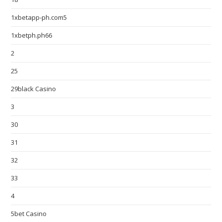
1xbetapp-ph.com5
1xbetph.ph66
2
25
29black Casino
3
30
31
32
33
4
5bet Casino