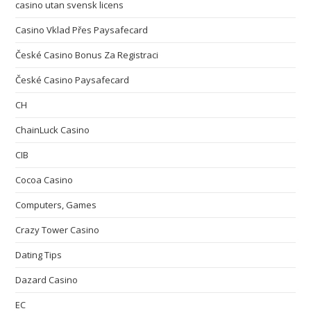
casino utan svensk licens
Casino Vklad Přes Paysafecard
České Casino Bonus Za Registraci
České Casino Paysafecard
CH
ChainLuck Casino
CIB
Cocoa Casino
Computers, Games
Crazy Tower Сasino
Dating Tips
Dazard Casino
EC