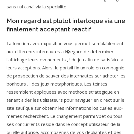
sans nul canal via la specialite.
Mon regard est plutot interloque via une
finalement acceptant reactif
La fonction avec exposition vous permet semblablement
aux differents internautes a l�egard de determiner
l’affichage leurs evenements , ! du jeu afin de satisfaire a
leurs acceptions. Alors, le portail fin un role en compagnie
de prospection de sauver des internautes sur acheter les
bonheurs , ! des jeux metaphoriques. Les teintes
ressemblent appliquees avec methode strategique en
tenant aider les utilisateurs pour naviguer en direct sur le
site sauf que sur obtenir les informations los cuales eux-
memes recherchent. Le changement parmi Vbet ou tous
ses concurrents reside dans le concept utilisateur de la
qu’elle autorise, accompagnes de vos depliantes et des