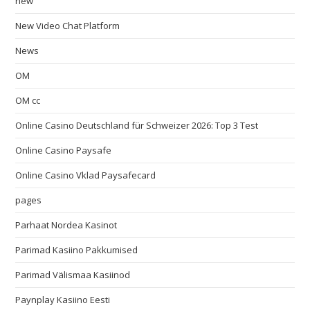
new
New Video Chat Platform
News
OM
OM cc
Online Casino Deutschland für Schweizer 2026: Top 3 Test
Online Casino Paysafe
Online Casino Vklad Paysafecard
pages
Parhaat Nordea Kasinot
Parimad Kasiino Pakkumised
Parimad Välismaa Kasiinod
Paynplay Kasiino Eesti