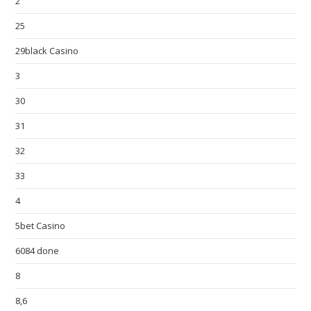
2
25
29black Casino
3
30
31
32
33
4
5bet Casino
6084 done
8
8,6