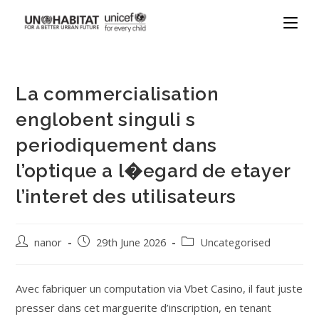
La commercialisation
englobent singuli s
periodiquement dans
l’optique a l�egard de etayer
l’interet des utilisateurs
nanor
29th June 2026
Uncategorised
Avec fabriquer un computation via Vbet Casino, il faut juste
presser dans cet marguerite d’inscription, en tenant