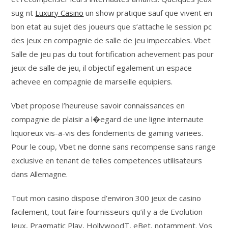
sug nt
Luxury Casino
un show pratique sauf que vivent en
bon etat au sujet des joueurs que s’attache le session pc
des jeux en compagnie de salle de jeu impeccables. Vbet
Salle de jeu pas du tout fortification achevement pas pour
jeux de salle de jeu, il objectif egalement un espace
achevee en compagnie de marseille equipiers.
Vbet propose l’heureuse savoir connaissances en
compagnie de plaisir a l�egard de une ligne internaute
liquoreux vis-a-vis des fondements de gaming variees.
Pour le coup, Vbet ne donne sans recompense sans range
exclusive en tenant de telles competences utilisateurs
dans Allemagne.
Tout mon casino dispose d’environ 300 jeux de casino
facilement, tout faire fournisseurs qu’il y a de Evolution
Jeux, Pragmatic Play, HollywoodT, eBet, notamment. Vos