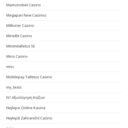
Mamzinobet Casino
Megapari New Casinos
Millioner Casino
MineBit Casino
Minimitalletus 5E
Mino Casino
misc
Mobilepay Talletus Casino
my_texts
N1 Αξιολόγηση Καζίνο
Nejlepsi Online Kasina
Nejlepší Zahraniční Casino