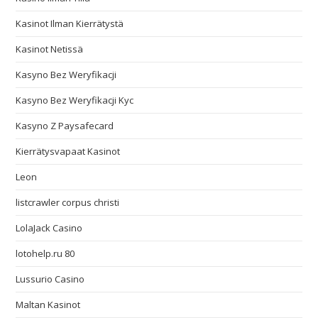
Kasinot Ilman Kierrätystä
Kasinot Netissä
Kasyno Bez Weryfikacji
Kasyno Bez Weryfikacji Kyc
Kasyno Z Paysafecard
Kierrätysvapaat Kasinot
Leon
listcrawler corpus christi
LolaJack Casino
lotohelp.ru 80
Lussurio Casino
Maltan Kasinot