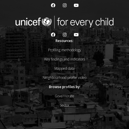
Resources:
Profiling methodology
Key findings and indicators
Mapped data
Neighbourhood profile video
Browse profiles by:
Governorate
Sector