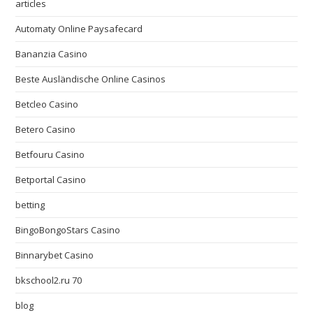
articles
Automaty Online Paysafecard
Bananzia Casino
Beste Ausländische Online Casinos
Betcleo Casino
Betero Casino
Betfouru Casino
Betportal Casino
betting
BingoBongoStars Casino
Binnarybet Casino
bkschool2.ru 70
blog