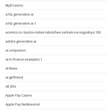
8ty8 Casino
a16z generative ai
a16z generative ai 1
acomics.ru~kazino-riobet-rabotchee-zerkalo-na-segodnya 100
adobe generative ai
ai companion
ai in finance examples 1
AI News
ai-girlfriend
all_BAz
Apple Pay Casino
Apple Pay Nettikasinot