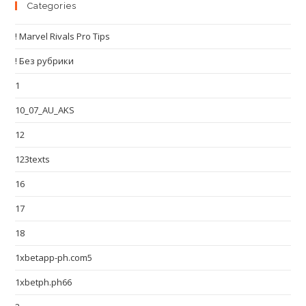
Categories
! Marvel Rivals Pro Tips
! Без рубрики
1
10_07_AU_AKS
12
123texts
16
17
18
1xbetapp-ph.com5
1xbetph.ph66