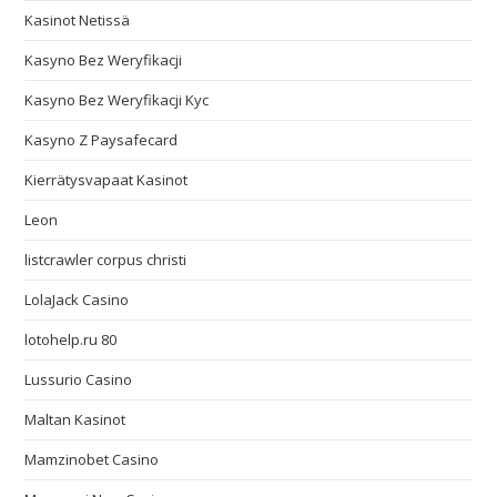
Kasinot Netissä
Kasyno Bez Weryfikacji
Kasyno Bez Weryfikacji Kyc
Kasyno Z Paysafecard
Kierrätysvapaat Kasinot
Leon
listcrawler corpus christi
LolaJack Casino
lotohelp.ru 80
Lussurio Casino
Maltan Kasinot
Mamzinobet Casino