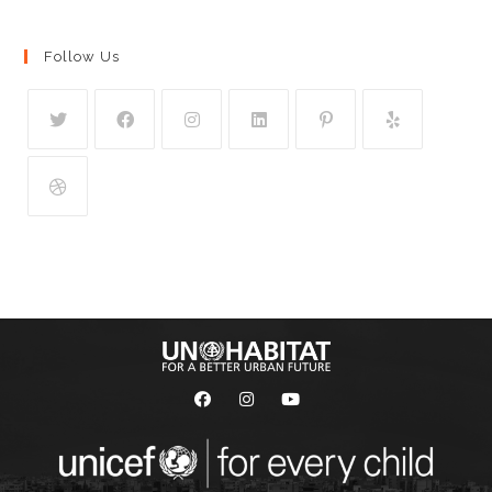
Follow Us