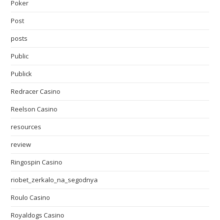
Poker
Post
posts
Public
Publick
Redracer Casino
Reelson Casino
resources
review
Ringospin Casino
riobet_zerkalo_na_segodnya
Roulo Casino
Royaldogs Casino