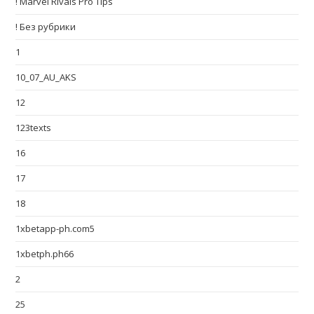
! Marvel Rivals Pro Tips
! Без рубрики
1
10_07_AU_AKS
12
123texts
16
17
18
1xbetapp-ph.com5
1xbetph.ph66
2
25