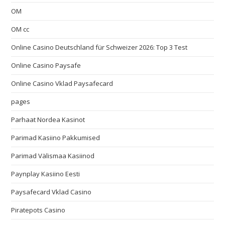
OM
OM cc
Online Casino Deutschland für Schweizer 2026: Top 3 Test
Online Casino Paysafe
Online Casino Vklad Paysafecard
pages
Parhaat Nordea Kasinot
Parimad Kasiino Pakkumised
Parimad Välismaa Kasiinod
Paynplay Kasiino Eesti
Paysafecard Vklad Casino
Piratepots Casino