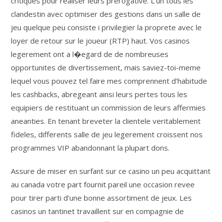
critiques pour realiser leurs prerogative. L’un tous les
clandestin avec optimiser des gestions dans un salle de
jeu quelque peu consiste i privilegier la proprete avec le
loyer de retour sur le joueur (RTP) haut. Vos casinos
legerement ont a l�egard de de nombreuses
opportunites de divertissement, mais saviez-toi-meme
lequel vous pouvez tel faire mes comprennent d’habitude
les cashbacks, abregeant ainsi leurs pertes tous les
equipiers de restituant un commission de leurs affermies
aneanties. En tenant breveter la clientele veritablement
fideles, differents salle de jeu legerement croissent nos
programmes VIP abandonnant la plupart dons.
Assure de miser en surfant sur ce casino un peu acquittant
au canada votre part fournit pareil une occasion revee
pour tirer parti d’une bonne assortiment de jeux. Les
casinos un tantinet travaillent sur en compagnie de