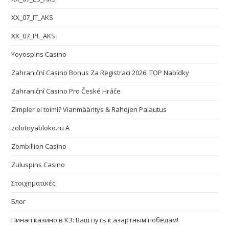
XX_07_IT_AKS
XX_07_PL_AKS
Yoyospins Casino
Zahraniční Casino Bonus Za Registraci 2026: TOP Nabídky
Zahraniční Casino Pro České Hráče
Zimpler ei toimi? Vianmääritys & Rahojen Palautus
zolotoyabloko.ru A
Zombillion Casino
Zuluspins Casino
Στοιχηματικές
Блог
Пинап казино в КЗ: Ваш путь к азартным победам!