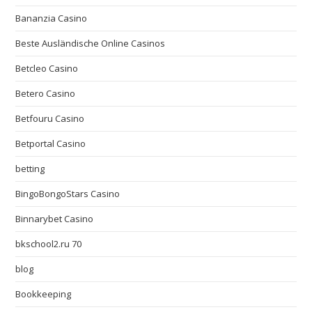
Bananzia Casino
Beste Ausländische Online Casinos
Betcleo Casino
Betero Casino
Betfouru Casino
Betportal Casino
betting
BingoBongoStars Casino
Binnarybet Casino
bkschool2.ru 70
blog
Bookkeeping