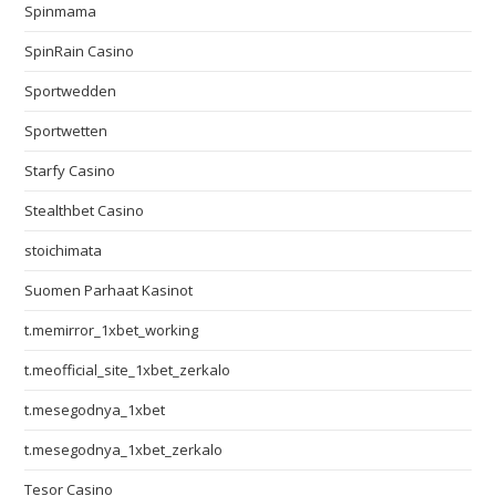
Spinmama
SpinRain Casino
Sportwedden
Sportwetten
Starfy Casino
Stealthbet Casino
stoichimata
Suomen Parhaat Kasinot
t.memirror_1xbet_working
t.meofficial_site_1xbet_zerkalo
t.mesegodnya_1xbet
t.mesegodnya_1xbet_zerkalo
Tesor Casino