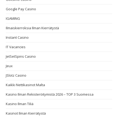
Google Pay Casino
IGAMING
Ilmaiskierroksia Ilman Kierrätystä
Instant Casino
IT Vacancies
JetSetSpins Casino
Jeux
JSlotz Casino
Kaikki Nettikasinot Malta
Kasino Ilman Rekisteröitymistä 2026 – TOP 3 Suomessa
Kasino Ilman Tiliä
Kasinot Ilman Kierrätystä