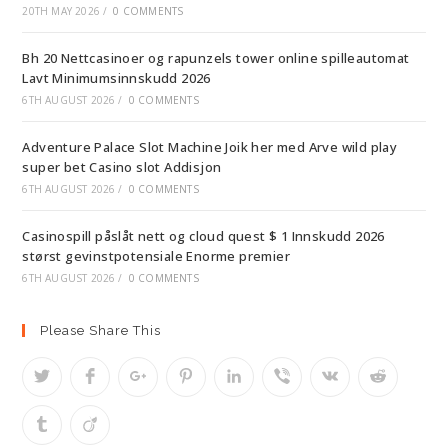
20TH MAY 2026
/
0 COMMENTS
Bh 20 Nettcasinoer og rapunzels tower online spilleautomat
Lavt Minimumsinnskudd 2026
6TH AUGUST 2026
/
0 COMMENTS
Adventure Palace Slot Machine Joik her med Arve wild play
super bet Casino slot Addisjon
6TH AUGUST 2026
/
0 COMMENTS
Casinospill påslåt nett og cloud quest $ 1 Innskudd 2026
størst gevinstpotensiale Enorme premier
6TH AUGUST 2026
/
0 COMMENTS
Please Share This