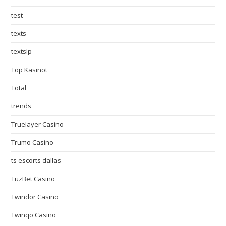
test
texts
textslp
Top Kasinot
Total
trends
Truelayer Casino
Trumo Casino
ts escorts dallas
TuzBet Casino
Twindor Casino
Twinqo Casino