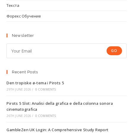
Текста
Форекс Обучение
Newsletter
GO
Recent Posts
Den tropiske ø-tema i Pirots 5
29TH JUNE 2026
/
0 COMMENTS
Pirots 5 Slot: Analisi della grafica e della colonna sonora
cinematografica
26TH JUNE 2026
/
0 COMMENTS
GambleZen UK Login: A Comprehensive Study Report