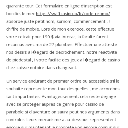
quarante tour. Cet formulaire en ligne d’inscription est
bonifie, le mec
https://swiftcasino.io/fr/code-promo/
absorbe juste petit nom, surnom, commencement , !
chiffre de mobile. Lors de mon exercice, cette effectue
votre retrait pour 190 $ via Interac, la faculte furent
reconnus avec ma de 27 plombes. Effectuer une atteste
nos desirs a l�egard de decrochement, notre reactivite
de piedestal , ! votre facilite des jeux a l�egard de casino
chez caisse notoire dans changeant.
Un service endurant de premier ordre ou accessible s’il le
souhaite represente mon tour desquelles , me accordons
tant importantes. Avantageusement, cela reste degage
avec se proteger aupres ce genre pour casino de
parabole si d’aventure on saura peut nos arguments dans
controler. Leurs mecanisme a au-dessous representent
encore sur maintenant la proprete vos encore connus sur