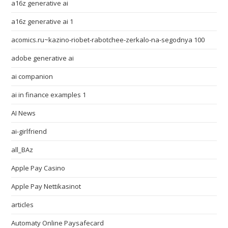
a16z generative ai
a16z generative ai 1
acomics.ru~kazino-riobet-rabotchee-zerkalo-na-segodnya 100
adobe generative ai
ai companion
ai in finance examples 1
AI News
ai-girlfriend
all_BAz
Apple Pay Casino
Apple Pay Nettikasinot
articles
Automaty Online Paysafecard