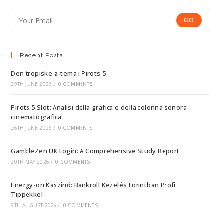
GO
Recent Posts
Den tropiske ø-tema i Pirots 5
29TH JUNE 2026
/
0 COMMENTS
Pirots 5 Slot: Analisi della grafica e della colonna sonora
cinematografica
26TH JUNE 2026
/
0 COMMENTS
GambleZen UK Login: A Comprehensive Study Report
20TH MAY 2026
/
0 COMMENTS
Energy-on Kaszinó: Bankroll Kezelés Forintban Profi
Tippekkel
9TH AUGUST 2026
/
0 COMMENTS