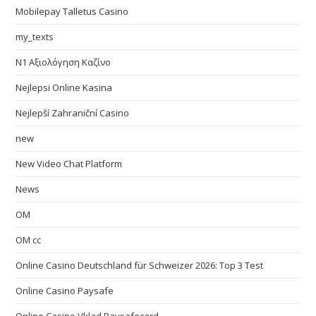
Mobilepay Talletus Casino
my_texts
N1 Αξιολόγηση Καζίνο
Nejlepsi Online Kasina
Nejlepší Zahraniční Casino
new
New Video Chat Platform
News
OM
OM cc
Online Casino Deutschland für Schweizer 2026: Top 3 Test
Online Casino Paysafe