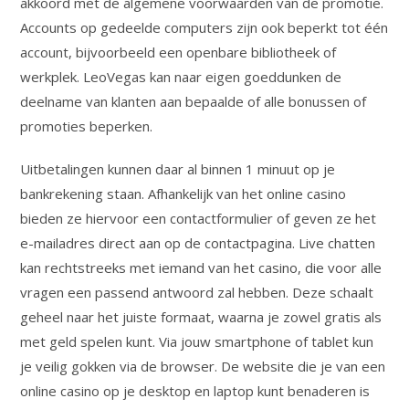
akkoord met de algemene voorwaarden van de promotie.
Accounts op gedeelde computers zijn ook beperkt tot één
account, bijvoorbeeld een openbare bibliotheek of
werkplek. LeoVegas kan naar eigen goeddunken de
deelname van klanten aan bepaalde of alle bonussen of
promoties beperken.
Uitbetalingen kunnen daar al binnen 1 minuut op je
bankrekening staan. Afhankelijk van het online casino
bieden ze hiervoor een contactformulier of geven ze het
e-mailadres direct aan op de contactpagina. Live chatten
kan rechtstreeks met iemand van het casino, die voor alle
vragen een passend antwoord zal hebben. Deze schaalt
geheel naar het juiste formaat, waarna je zowel gratis als
met geld spelen kunt. Via jouw smartphone of tablet kun
je veilig gokken via de browser. De website die je van een
online casino op je desktop en laptop kunt benaderen is