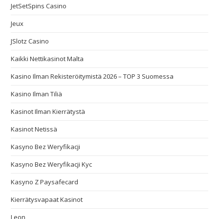
JetSetSpins Casino
Jeux
JSlotz Casino
Kaikki Nettikasinot Malta
Kasino Ilman Rekisteröitymistä 2026 – TOP 3 Suomessa
Kasino Ilman Tiliä
Kasinot Ilman Kierrätystä
Kasinot Netissä
Kasyno Bez Weryfikacji
Kasyno Bez Weryfikacji Kyc
Kasyno Z Paysafecard
Kierrätysvapaat Kasinot
Leon