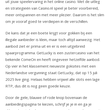
uit jouw speelervaring in het online casino. Met de uitleg
en strategieën van Casino.nl speel je beter voorbereid,
meer ontspannen en met meer plezier. Daarom is het slim
om je vooraf goed te verdiepen in de verschillen.
De kans dat je een boete krijgt voor gokken bij een
illegale aanbieder is klein, maar toch altijd aanwezig. Het
aanbod ziet er prima uit en er is een uitgebreid
spaarprogramma. GetLucky is een zustercasino van het
bekende ComeOn en heeft ongeveer hetzelfde aanbod.
Op vier in het klassement nieuwste goksites met een
Nederlandse vergunning staat GetLucky, dat op 15 juli
2025 live ging. Helaas hebben vrijwel alle slots een lage
RTP, dus dit is nog geen goede keuze.
Door de gele, blauwe of rode knop bovenaan de
aanbiedingspagina te kiezen, schrijf je je in en ga je