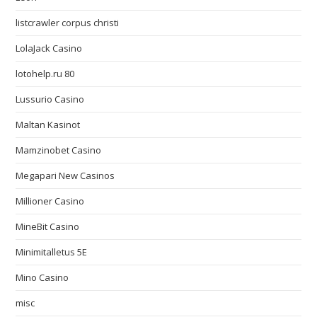
listcrawler corpus christi
LolaJack Casino
lotohelp.ru 80
Lussurio Casino
Maltan Kasinot
Mamzinobet Casino
Megapari New Casinos
Millioner Casino
MineBit Casino
Minimitalletus 5E
Mino Casino
misc