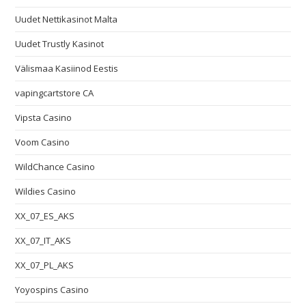
Uudet Nettikasinot Malta
Uudet Trustly Kasinot
Välismaa Kasiinod Eestis
vapingcartstore CA
Vipsta Casino
Voom Casino
WildChance Casino
Wildies Casino
XX_07_ES_AKS
XX_07_IT_AKS
XX_07_PL_AKS
Yoyospins Casino