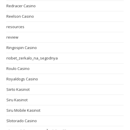
Redracer Casino
Reelson Casino
resources
review
Ringospin Casino
riobet_zerkalo_na_segodnya
Roulo Casino
Royaldogs Casino
Siirto Kasinot
Siru Kasinot
Siru Mobile Kasinot
Slotorado Casino