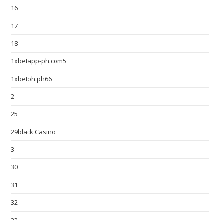
16
17
18
1xbetapp-ph.com5
1xbetph.ph66
2
25
29black Casino
3
30
31
32