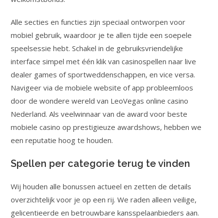
Alle secties en functies zijn speciaal ontworpen voor
mobiel gebruik, waardoor je te allen tijde een soepele
speelsessie hebt. Schakel in de gebruiksvriendelijke
interface simpel met één klik van casinospellen naar live
dealer games of sportweddenschappen, en vice versa.
Navigeer via de mobiele website of app probleemloos
door de wondere wereld van LeoVegas online casino
Nederland. Als veelwinnaar van de award voor beste
mobiele casino op prestigieuze awardshows, hebben we
een reputatie hoog te houden.
Spellen per categorie terug te vinden
Wij houden alle bonussen actueel en zetten de details
overzichtelijk voor je op een rij. We raden alleen veilige,
gelicentieerde en betrouwbare kansspelaanbieders aan.