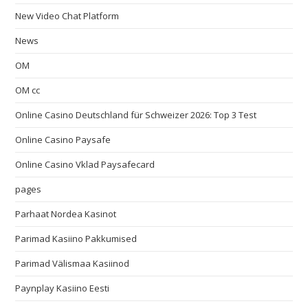
New Video Chat Platform
News
OM
OM cc
Online Casino Deutschland für Schweizer 2026: Top 3 Test
Online Casino Paysafe
Online Casino Vklad Paysafecard
pages
Parhaat Nordea Kasinot
Parimad Kasiino Pakkumised
Parimad Välismaa Kasiinod
Paynplay Kasiino Eesti