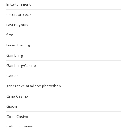
Entertainment
escort projects
Fast Payouts
first
Forex Trading
Gambling
Gambling/Casino
Games
generative ai adobe photoshop 3
Ginja Casino
Giochi
Godz Casino
Golazzo Casino