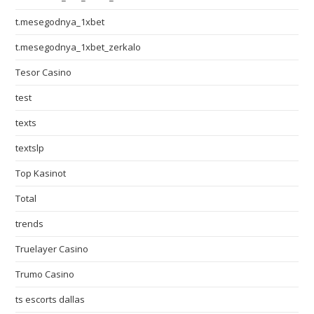
t.mesegodnya_1xbet
t.mesegodnya_1xbet_zerkalo
Tesor Casino
test
texts
textslp
Top Kasinot
Total
trends
Truelayer Casino
Trumo Casino
ts escorts dallas