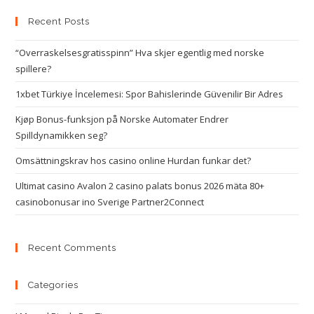
Recent Posts
“Overraskelsesgratisspinn” Hva skjer egentlig med norske
spillere?
1xbet Türkiye İncelemesi: Spor Bahislerinde Güvenilir Bir Adres
Kjøp Bonus-funksjon på Norske Automater Endrer
Spilldynamikken seg?
Omsättningskrav hos casino online Hurdan funkar det?
Ultimat casino Avalon 2 casino palats bonus 2026 mäta 80+
casinobonusar ino Sverige Partner2Connect
Recent Comments
Categories