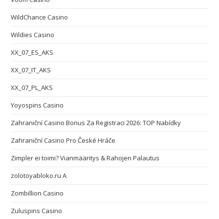
WildChance Casino
Wildies Casino
XX_07_ES_AKS
XX_07_IT_AKS
XX_07_PL_AKS
Yoyospins Casino
Zahraniční Casino Bonus Za Registraci 2026: TOP Nabídky
Zahraniční Casino Pro České Hráče
Zimpler ei toimi? Vianmääritys & Rahojen Palautus
zolotoyabloko.ru A
Zombillion Casino
Zuluspins Casino