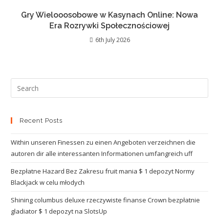
Gry Wielooosobowe w Kasynach Online: Nowa
Era Rozrywki Społecznościowej
6th July 2026
Recent Posts
Within unseren Finessen zu einen Angeboten verzeichnen die
autoren dir alle interessanten Informationen umfangreich uff
Bezpłatne Hazard Bez Zakresu fruit mania $ 1 depozyt Normy
Blackjack w celu młodych
Shining columbus deluxe rzeczywiste finanse Crown bezpłatnie
gladiator $ 1 depozyt na SlotsUp