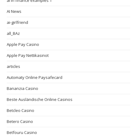
ai in finance examples 1
AI News
ai-girlfriend
all_BAz
Apple Pay Casino
Apple Pay Nettikasinot
articles
Automaty Online Paysafecard
Bananzia Casino
Beste Ausländische Online Casinos
Betcleo Casino
Betero Casino
Betfouru Casino