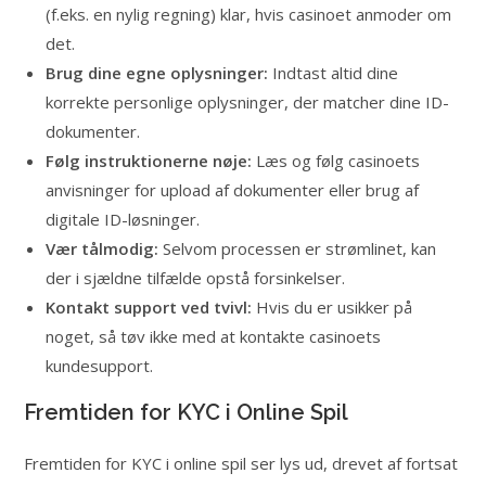
(f.eks. en nylig regning) klar, hvis casinoet anmoder om
det.
Brug dine egne oplysninger:
Indtast altid dine
korrekte personlige oplysninger, der matcher dine ID-
dokumenter.
Følg instruktionerne nøje:
Læs og følg casinoets
anvisninger for upload af dokumenter eller brug af
digitale ID-løsninger.
Vær tålmodig:
Selvom processen er strømlinet, kan
der i sjældne tilfælde opstå forsinkelser.
Kontakt support ved tvivl:
Hvis du er usikker på
noget, så tøv ikke med at kontakte casinoets
kundesupport.
Fremtiden for KYC i Online Spil
Fremtiden for KYC i online spil ser lys ud, drevet af fortsat