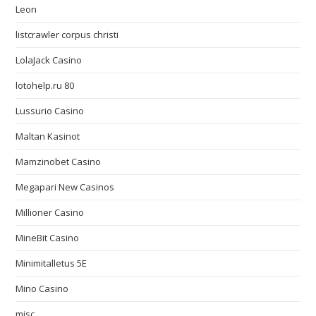
Leon
listcrawler corpus christi
LolaJack Casino
lotohelp.ru 80
Lussurio Casino
Maltan Kasinot
Mamzinobet Casino
Megapari New Casinos
Millioner Casino
MineBit Casino
Minimitalletus 5E
Mino Casino
misc