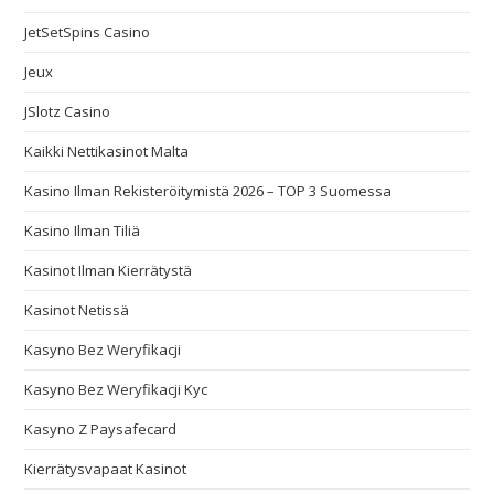
JetSetSpins Casino
Jeux
JSlotz Casino
Kaikki Nettikasinot Malta
Kasino Ilman Rekisteröitymistä 2026 – TOP 3 Suomessa
Kasino Ilman Tiliä
Kasinot Ilman Kierrätystä
Kasinot Netissä
Kasyno Bez Weryfikacji
Kasyno Bez Weryfikacji Kyc
Kasyno Z Paysafecard
Kierrätysvapaat Kasinot