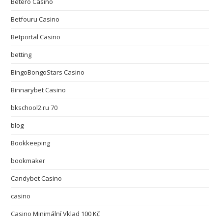
Betero Casino
Betfouru Casino
Betportal Casino
betting
BingoBongoStars Casino
Binnarybet Casino
bkschool2.ru 70
blog
Bookkeeping
bookmaker
Candybet Casino
casino
Casino Minimální Vklad 100 Kč