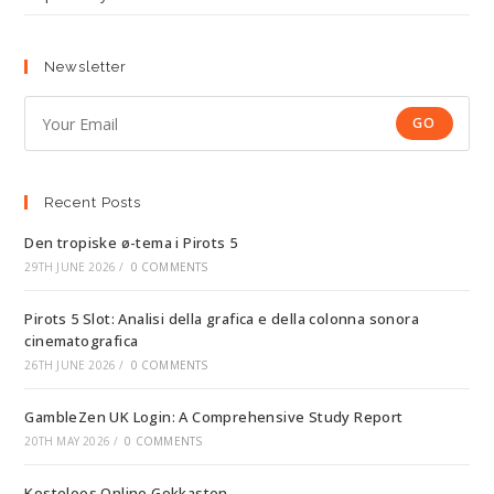
Newsletter
GO
Recent Posts
Den tropiske ø-tema i Pirots 5
29TH JUNE 2026
/
0 COMMENTS
Pirots 5 Slot: Analisi della grafica e della colonna sonora
cinematografica
26TH JUNE 2026
/
0 COMMENTS
GambleZen UK Login: A Comprehensive Study Report
20TH MAY 2026
/
0 COMMENTS
Kosteloos Online Gokkasten