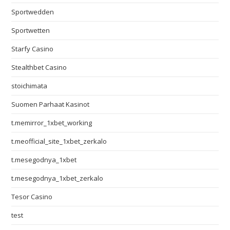
Sportwedden
Sportwetten
Starfy Casino
Stealthbet Casino
stoichimata
Suomen Parhaat Kasinot
t.memirror_1xbet_working
t.meofficial_site_1xbet_zerkalo
t.mesegodnya_1xbet
t.mesegodnya_1xbet_zerkalo
Tesor Casino
test