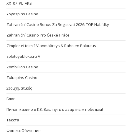
XX_07_PL_AKS
Yoyospins Casino
Zahraniční Casino Bonus Za Registraci 2026: TOP Nabídky
Zahraniční Casino Pro České Hráče
Zimpler ei toimi? Vianmääritys & Rahojen Palautus
zolotoyabloko.ru A
Zombillion Casino
Zuluspins Casino
Στοιχηματικές
Блог
Пинап казино в КЗ: Ваш путь к азартным победам!
Текста
Форекс Обучение