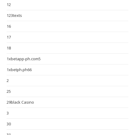
12
123texts
16
17
18
1xbetapp-ph.com5
1xbetph.ph66
2
25
29black Casino
3
30
31