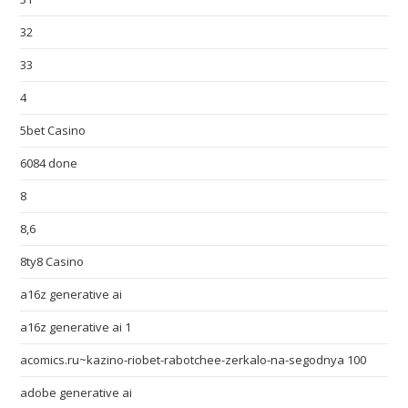
32
33
4
5bet Casino
6084 done
8
8,6
8ty8 Casino
a16z generative ai
a16z generative ai 1
acomics.ru~kazino-riobet-rabotchee-zerkalo-na-segodnya 100
adobe generative ai