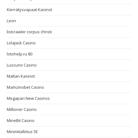
Kierrätysvapaat Kasinot
Leon
listcrawler corpus christi
LolaJack Casino
lotohelp.ru 80
Lussurio Casino
Maltan Kasinot
Mamzinobet Casino
Megapari New Casinos
Millioner Casino
MineBit Casino
Minimitalletus 5E