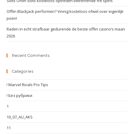
Slots Offlin slots kosteloos optreden betreffende fre spins
Offlin Blackjack performen? Vinnig kosteloos ofwel over eigenlijk
poen!
Raden in echt strafbaar gedurende de beste offlin casino’s maan
2026
Recent Comments
Categories
! Marvel Rivals Pro Tips
! Без рубрики
1
10_07_AU_AKS
11