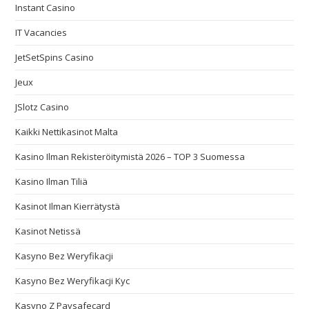
Instant Casino
IT Vacancies
JetSetSpins Casino
Jeux
JSlotz Casino
Kaikki Nettikasinot Malta
Kasino Ilman Rekisteröitymistä 2026 – TOP 3 Suomessa
Kasino Ilman Tiliä
Kasinot Ilman Kierrätystä
Kasinot Netissä
Kasyno Bez Weryfikacji
Kasyno Bez Weryfikacji Kyc
Kasyno Z Paysafecard