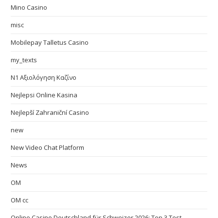
Mino Casino
misc
Mobilepay Talletus Casino
my_texts
N1 Αξιολόγηση Καζίνο
Nejlepsi Online Kasina
Nejlepší Zahraniční Casino
new
New Video Chat Platform
News
OM
OM cc
Online Casino Deutschland für Schweizer 2026: Top 3 Test