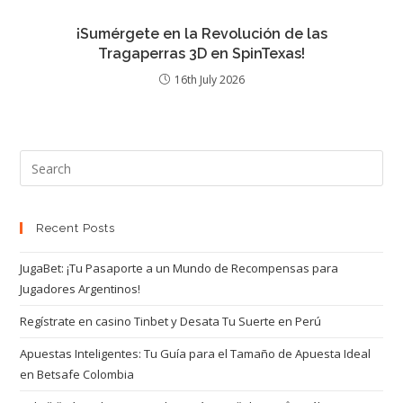
¡Sumérgete en la Revolución de las
Tragaperras 3D en SpinTexas!
16th July 2026
Recent Posts
JugaBet: ¡Tu Pasaporte a un Mundo de Recompensas para
Jugadores Argentinos!
Regístrate en casino Tinbet y Desata Tu Suerte en Perú
Apuestas Inteligentes: Tu Guía para el Tamaño de Apuesta Ideal
en Betsafe Colombia