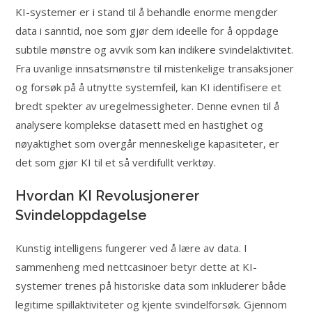
KI-systemer er i stand til å behandle enorme mengder
data i sanntid, noe som gjør dem ideelle for å oppdage
subtile mønstre og avvik som kan indikere svindelaktivitet.
Fra uvanlige innsatsmønstre til mistenkelige transaksjoner
og forsøk på å utnytte systemfeil, kan KI identifisere et
bredt spekter av uregelmessigheter. Denne evnen til å
analysere komplekse datasett med en hastighet og
nøyaktighet som overgår menneskelige kapasiteter, er
det som gjør KI til et så verdifullt verktøy.
Hvordan KI Revolusjonerer
Svindeloppdagelse
Kunstig intelligens fungerer ved å lære av data. I
sammenheng med nettcasinoer betyr dette at KI-
systemer trenes på historiske data som inkluderer både
legitime spillaktiviteter og kjente svindelforsøk. Gjennom