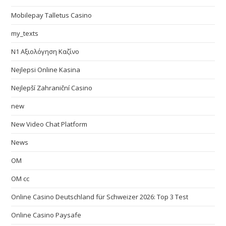
Mobilepay Talletus Casino
my_texts
N1 Αξιολόγηση Καζίνο
Nejlepsi Online Kasina
Nejlepší Zahraniční Casino
new
New Video Chat Platform
News
OM
OM cc
Online Casino Deutschland für Schweizer 2026: Top 3 Test
Online Casino Paysafe