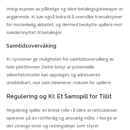
Integrasjonen av pålitelige og sikre betalingsgatewayer er
avgjørende. KI kan også bidra til å overvåke transaksjoner
for mistenkelig aktivitet, og dermed beskytte spillere mot
svindel knyttet til betalinger.
Sanntidsovervåking
KI-systemer gir muligheten for sanntidsovervåking av
hele plattformen. Dette betyr at potensielle
sikkerhetstrusler kan oppdages og adresseres
umiddelbart, noe som minimerer risikoen for spillere.
Regulering og KI: Et Samspill for Tillit
Regulering spiller en kritisk rolle i å sikre at nettcasinoer
opererer på en rettferdig og ansvarlig måte. I Norge er
det strenge lover og retningslinjer som styrer