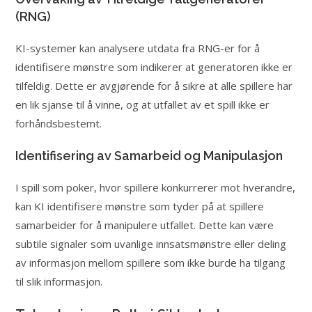
(RNG)
KI-systemer kan analysere utdata fra RNG-er for å
identifisere mønstre som indikerer at generatoren ikke er
tilfeldig. Dette er avgjørende for å sikre at alle spillere har
en lik sjanse til å vinne, og at utfallet av et spill ikke er
forhåndsbestemt.
Identifisering av Samarbeid og Manipulasjon
I spill som poker, hvor spillere konkurrerer mot hverandre,
kan KI identifisere mønstre som tyder på at spillere
samarbeider for å manipulere utfallet. Dette kan være
subtile signaler som uvanlige innsatsmønstre eller deling
av informasjon mellom spillere som ikke burde ha tilgang
til slik informasjon.