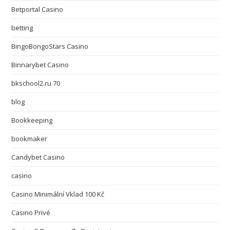
Betportal Casino
betting
BingoBongoStars Casino
Binnarybet Casino
bkschool2.ru 70
blog
Bookkeeping
bookmaker
Candybet Casino
casino
Casino Minimální Vklad 100 Kč
Casino Privé