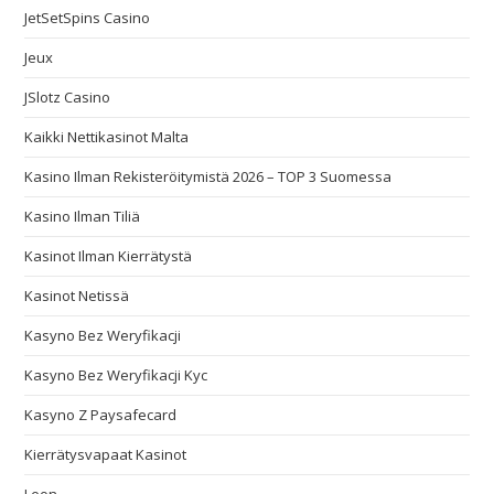
JetSetSpins Casino
Jeux
JSlotz Casino
Kaikki Nettikasinot Malta
Kasino Ilman Rekisteröitymistä 2026 – TOP 3 Suomessa
Kasino Ilman Tiliä
Kasinot Ilman Kierrätystä
Kasinot Netissä
Kasyno Bez Weryfikacji
Kasyno Bez Weryfikacji Kyc
Kasyno Z Paysafecard
Kierrätysvapaat Kasinot