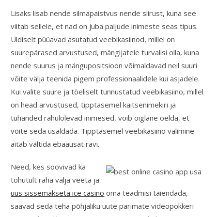
Lisaks lisab nende silmapaistvus nende siirust, kuna see
viitab sellele, et nad on juba paljude inimeste seas tipus.
Üldiselt püüavad asutatud veebikasiinod, millel on
suurepärased arvustused, mängijatele turvalisi olla, kuna
nende suurus ja mängupositsioon võimaldavad neil suuri
võite välja teenida pigem professionaalidele kui asjadele.
Kui valite suure ja tõeliselt tunnustatud veebikasiino, millel
on head arvustused, tipptasemel kaitsenimekiri ja
tuhanded rahulolevad inimesed, võib õiglane öelda, et
võite seda usaldada. Tipptasemel veebikasiino valimine
aitab vältida ebaausat ravi.
Need, kes soovivad ka
tohutult raha välja veeta ja
uus sissemakseta ice casino
oma teadmisi täiendada,
saavad seda teha põhjaliku uute parimate videopokkeri