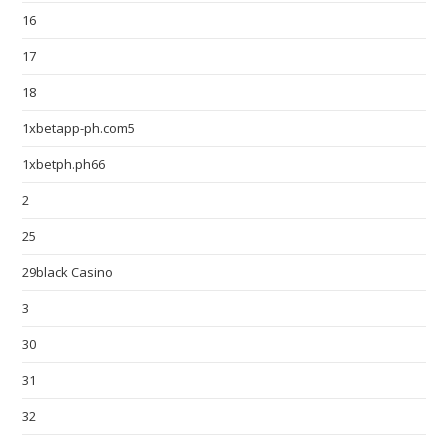
16
17
18
1xbetapp-ph.com5
1xbetph.ph66
2
25
29black Casino
3
30
31
32