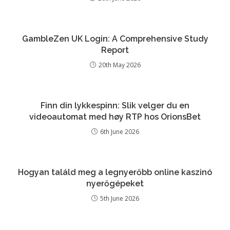
GambleZen UK Login: A Comprehensive Study
Report
20th May 2026
Finn din lykkespinn: Slik velger du en
videoautomat med høy RTP hos OrionsBet
6th June 2026
Hogyan találd meg a legnyerőbb online kaszinó
nyerőgépeket
5th June 2026