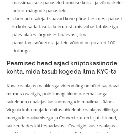
maksimaalsele panusele boonuse korral ja võimalikele
online-mängude panustele.
Uuemad osalejad saavad kohe pärast esimest panust
ka kolmsada tasuta keerutust, mis vabastatakse iga
päev alates järgmisest päevast, ilma
panustamisnõueteta ja teie võidud on piiratud 100
dollariga.
Peamised head asjad krüptokasiinode
kohta, mida tasub kogeda ilma KYC-ta
Kuna reaalajas maakleriga videomäng on nüüd saadaval
mitmes osariigis, pole kunagi olnud paremat aega
sukelduda reaalajas kasiinomängude maailma. Lääne-
Virginia kohtumajade ehitus uhkeldab reaalajas diileriga
mängude pakkumisega ja Connecticut on hiljuti liitunud,
suurendades kättesaadavust. Osariigid, kus reaalajas