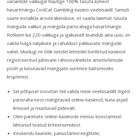
variantide valikuga! Nautige 100% tasuta kohest
hasartmängu CoolCat Gambling kasiino veebisaidil. Samuti
saate installida arvutirakenduse, et saada laiemat tasuta
mängude valikut ja mängida pärisrahaga hasartmänge.
Rohkem kui 220 valikuga ja igakuiselt lisandub aina uusi, on
valida hulga naljakate ja rahuldust pakkuvate mängude
vahel. Muidugi on kõik nendel lehtedel loetletud kasiinod
registreeritud juhtivate rahvusvaheliste ametivõimude
poolt ja kasutavad mängijate uurimise kaitsmiseks
krüptimist.
Sel põhjusel soovitan teil valida meie veebisaidilt õiged
pärisraha eest mängitavad online-kasiinod, kuna asjad
ilmuvad ja muutuvad pidevalt.
Olen parimate online-kasiinode menüü koostamisel
lähtunud teatud kriteeriumidest.
Keskendu kaanele, panustamisreeglitele,