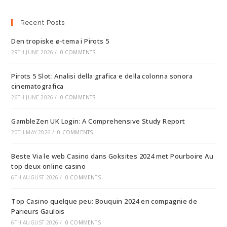
Recent Posts
Den tropiske ø-tema i Pirots 5
29TH JUNE 2026
/
0 COMMENTS
Pirots 5 Slot: Analisi della grafica e della colonna sonora
cinematografica
26TH JUNE 2026
/
0 COMMENTS
GambleZen UK Login: A Comprehensive Study Report
20TH MAY 2026
/
0 COMMENTS
Beste Via le web Casino dans Goksites 2024 met Pourboire Au
top deux online casino
6TH AUGUST 2026
/
0 COMMENTS
Top Casino quelque peu: Bouquin 2024 en compagnie de
Parieurs Gaulois
6TH AUGUST 2026
/
0 COMMENTS