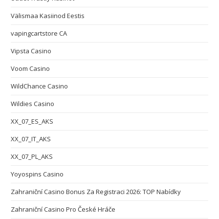
Välismaa Kasiinod Eestis
vapingcartstore CA
Vipsta Casino
Voom Casino
WildChance Casino
Wildies Casino
XX_07_ES_AKS
XX_07_IT_AKS
XX_07_PL_AKS
Yoyospins Casino
Zahraniční Casino Bonus Za Registraci 2026: TOP Nabídky
Zahraniční Casino Pro České Hráče