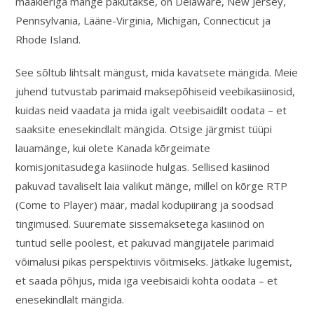
maakleriga mänge pakutakse, on Delaware, New Jersey,
Pennsylvania, Lääne-Virginia, Michigan, Connecticut ja
Rhode Island.
See sõltub lihtsalt mängust, mida kavatsete mängida. Meie
juhend tutvustab parimaid maksepõhiseid veebikasiinosid,
kuidas neid vaadata ja mida igalt veebisaidilt oodata – et
saaksite enesekindlalt mängida. Otsige järgmist tüüpi
lauamänge, kui olete Kanada kõrgeimate
komisjonitasudega kasiinode hulgas. Sellised kasiinod
pakuvad tavaliselt laia valikut mänge, millel on kõrge RTP
(Come to Player) määr, madal kodupiirang ja soodsad
tingimused. Suuremate sissemaksetega kasiinod on
tuntud selle poolest, et pakuvad mängijatele parimaid
võimalusi pikas perspektiivis võitmiseks. Jätkake lugemist,
et saada põhjus, mida iga veebisaidi kohta oodata – et
enesekindlalt mängida.