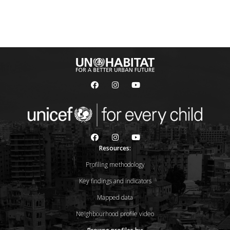
Resources:
Profiling methodology
Key findings and indicators
Mapped data
Neighbourhood profile video