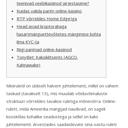
teenivad veebikasiinod järjestasime?
Kuidas valida parim online-kasiino
RTP võrreldes Home Edge'iga
Head asjad krüptorahaga
hasartmänguettevõtetes mängimise kohta
ilma KYC-ta
Riigi parimad online-kasiinod
TonyBet: Kaksiklitsents (AGCO,
Kahnawake)
Miniruletil on üldiselt halvem juhtelement, millel on vähem
taskuid (tavaliselt 13), mis muudab võiduvõimaluste
struktuuri võrreldes tavalise ruletiga mõnevõrra. Online-
rulett, mida Ameerika mängijad naudivad, on sageli
kooskõlas kohalike seadustega ja sellel on kaks
juhtelementi. Arvestades saadaolevate sina-vastu-ruleti