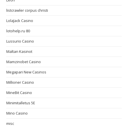
Leon
listcrawler corpus christi
LolaJack Casino
lotohelp.ru 80
Lussurio Casino
Maltan Kasinot
Mamzinobet Casino
Megapari New Casinos
Millioner Casino
MineBit Casino
Minimitalletus 5E
Mino Casino
misc