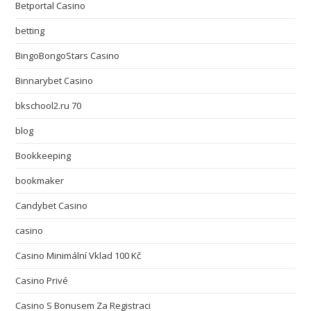
Betportal Casino
betting
BingoBongoStars Casino
Binnarybet Casino
bkschool2.ru 70
blog
Bookkeeping
bookmaker
Candybet Casino
casino
Casino Minimální Vklad 100 Kč
Casino Privé
Casino S Bonusem Za Registraci