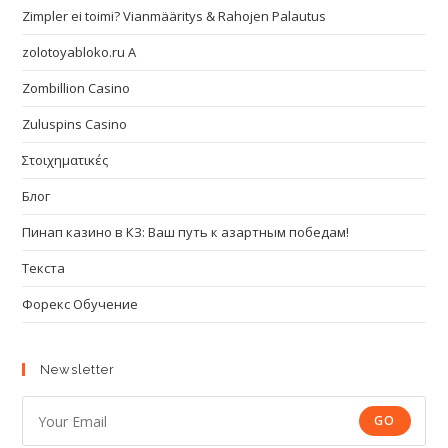
Zimpler ei toimi? Vianmääritys & Rahojen Palautus
zolotoyabloko.ru A
Zombillion Casino
Zuluspins Casino
Στοιχηματικές
Блог
Пинап казино в КЗ: Ваш путь к азартным победам!
Текста
Форекс Обучение
Newsletter
GO