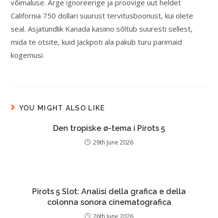
võimaluse. Ärge ignoreerige ja proovige uut heldet
California 750 dollari suurust tervitusboonust, kui olete
seal. Asjatundlik Kanada kasiino sõltub suuresti sellest,
mida te otsite, kuid Jackpoti ala pakub turu parimaid
kogemusi.
YOU MIGHT ALSO LIKE
Den tropiske ø-tema i Pirots 5
29th June 2026
Pirots 5 Slot: Analisi della grafica e della
colonna sonora cinematografica
26th June 2026