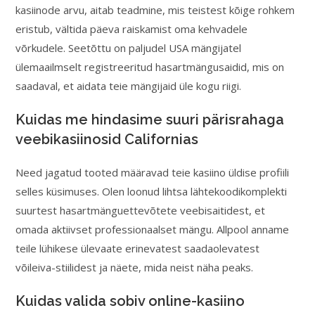
kasiinode arvu, aitab teadmine, mis teistest kõige rohkem
eristub, vältida päeva raiskamist oma kehvadele
võrkudele.
Seetõttu on paljudel USA mängijatel
ülemaailmselt registreeritud hasartmängusaidid, mis on
saadaval, et aidata teie mängijaid üle kogu riigi.
Kuidas me hindasime suuri pärisrahaga
veebikasiinosid Californias
Need jagatud tooted määravad teie kasiino üldise profiili
selles küsimuses. Olen loonud lihtsa lähtekoodikomplekti
suurtest hasartmänguettevõtete veebisaitidest, et
omada aktiivset professionaalset mängu. Allpool anname
teile lühikese ülevaate erinevatest saadaolevatest
võileiva-stiilidest ja näete, mida neist näha peaks.
Kuidas valida sobiv online-kasiino