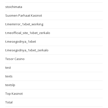
stoichimata
Suomen Parhaat Kasinot
t.memirror_1xbet_working
t.meofficial_site_1xbet_zerkalo
t.mesegodnya_1xbet
t.mesegodnya_1xbet_zerkalo
Tesor Casino
test
texts
textslp
Top Kasinot
Total