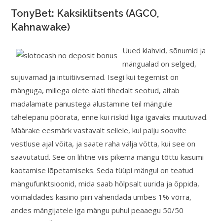
TonyBet: Kaksiklitsents (AGCO,
Kahnawake)
Uued klahvid, sõnumid ja
mängualad on selged,
sujuvamad ja intuitiivsemad. Isegi kui tegemist on
mänguga, millega olete alati tihedalt seotud, aitab
madalamate panustega alustamine teil mängule
tähelepanu pöörata, enne kui riskid liiga igavaks muutuvad.
Määrake eesmärk vastavalt sellele, kui palju soovite
vestluse ajal võita, ja saate raha välja võtta, kui see on
saavutatud. See on lihtne viis pikema mängu tõttu kasumi
kaotamise lõpetamiseks. Seda tüüpi mängul on teatud
mängufunktsioonid, mida saab hõlpsalt uurida ja õppida,
võimaldades kasiino piiri vähendada umbes 1% võrra,
andes mängijatele iga mängu puhul peaaegu 50/50