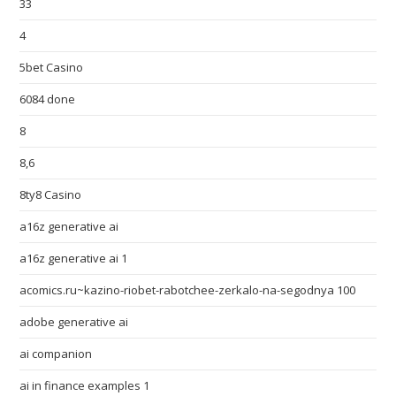
33
4
5bet Casino
6084 done
8
8,6
8ty8 Casino
a16z generative ai
a16z generative ai 1
acomics.ru~kazino-riobet-rabotchee-zerkalo-na-segodnya 100
adobe generative ai
ai companion
ai in finance examples 1