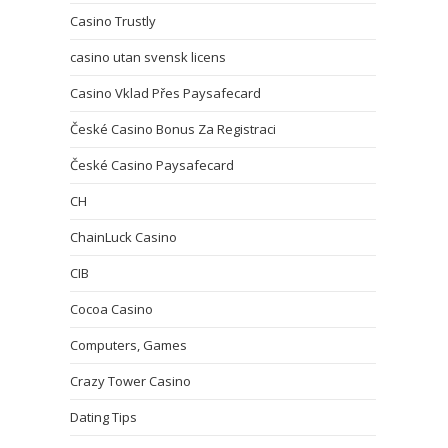
Casino Trustly
casino utan svensk licens
Casino Vklad Přes Paysafecard
České Casino Bonus Za Registraci
České Casino Paysafecard
CH
ChainLuck Casino
CIB
Cocoa Casino
Computers, Games
Crazy Tower Сasino
Dating Tips