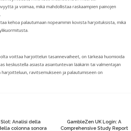
ävyyttä ja voimaa, mikä mahdollistaa raskaampien painojen
.
uttaa kehoa palautumaan nopeammin kovista harjoituksista, mikä
likuormitusta.
nolta voittaa harjoittelun tasannevaiheet, on tärkeää huomioida
paras keskustella asiasta asiantuntevan lääkärin tai valmentajan
 harjoitteluun, ravitsemukseen ja palautumiseen on
 Slot: Analisi della
GambleZen UK Login: A
 della colonna sonora
Comprehensive Study Report