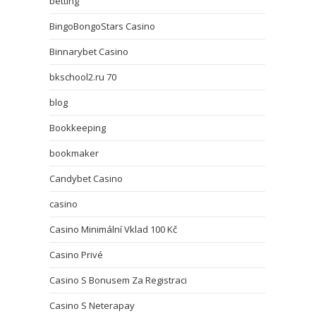
betting
BingoBongoStars Casino
Binnarybet Casino
bkschool2.ru 70
blog
Bookkeeping
bookmaker
Candybet Casino
casino
Casino Minimální Vklad 100 Kč
Casino Privé
Casino S Bonusem Za Registraci
Casino S Neterapay