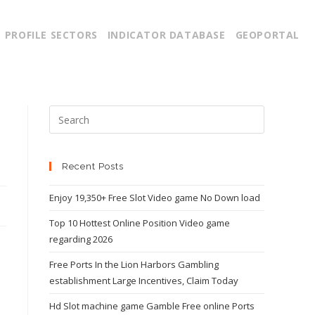
PROFILE SECTORS
INDICATOR DATABASE
GEOPORTAL
Recent Posts
Enjoy 19,350+ Free Slot Video game No Down load
Top 10 Hottest Online Position Video game
regarding 2026
Free Ports In the Lion Harbors Gambling
establishment Large Incentives, Claim Today
Hd Slot machine game Gamble Free online Ports