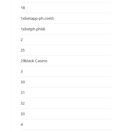
18
1xbetapp-ph.com5
1xbetph.ph66
2
25
29black Casino
3
30
31
32
33
4