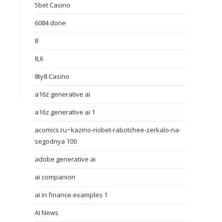
5bet Casino
6084 done
8
8,6
8ty8 Casino
a16z generative ai
a16z generative ai 1
acomics.ru~kazino-riobet-rabotchee-zerkalo-na-
segodnya 100
adobe generative ai
ai companion
ai in finance examples 1
AI News