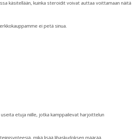
sa käsitellään, kuinka steroidit voivat auttaa voittamaan näitä
Verkkokauppamme ei petä sinua.
 useita etuja niille, jotka kamppailevat harjoittelun
teiinisynteesiä, mikä lisää lihaskudoksen määrää.