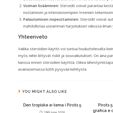
Voiman lisääminen:
Steroidit voivat parantaa kest
nostamisen ja intensiivisempien treenien tekemisen
Palautumisen nopeuttaminen:
Steroidit voivat a
mahdollistaa useamman harjoituksen viikossa ilman y
Yhteenveto
Vaikka steroidien käyttö voi tuntua houkuttelevalta kei
myös niihin liittyvät riskit ja sivuvaikutukset. On aina 
kanssa ennen steroidien käyttöä. Oikea lähestymistapa
avainasemassa kohti pysyvää kehitystä.
YOU MIGHT ALSO LIKE
Den tropiske ø-tema i Pirots 5
Pirots 5
grafica e
29th June 2026