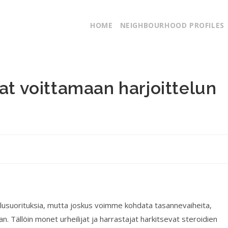
HOME
NEIGHBOURHOOD PROFILES
vat voittamaan harjoittelun
ilusuorituksia, mutta joskus voimme kohdata tasannevaiheita,
. Tällöin monet urheilijat ja harrastajat harkitsevat steroidien