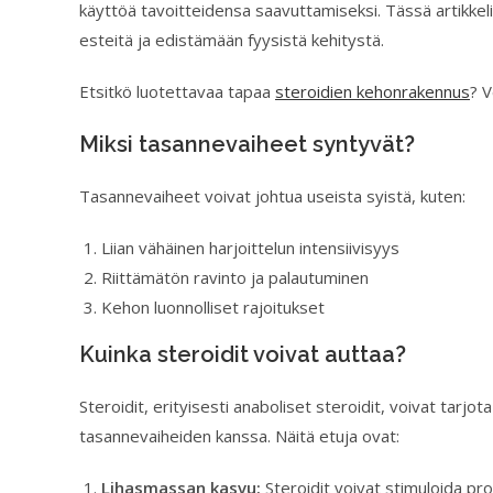
käyttöä tavoitteidensa saavuttamiseksi. Tässä artikkelis
esteitä ja edistämään fyysistä kehitystä.
Etsitkö luotettavaa tapaa
steroidien kehonrakennus
? 
Miksi tasannevaiheet syntyvät?
Tasannevaiheet voivat johtua useista syistä, kuten:
Liian vähäinen harjoittelun intensiivisyys
Riittämätön ravinto ja palautuminen
Kehon luonnolliset rajoitukset
Kuinka steroidit voivat auttaa?
Steroidit, erityisesti anaboliset steroidit, voivat tarjota
tasannevaiheiden kanssa. Näitä etuja ovat:
Lihasmassan kasvu:
Steroidit voivat stimuloida pro