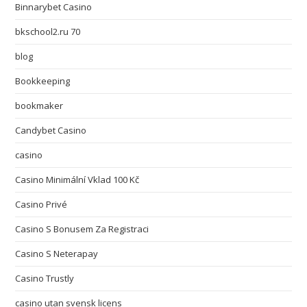
Binnarybet Casino
bkschool2.ru 70
blog
Bookkeeping
bookmaker
Candybet Casino
casino
Casino Minimální Vklad 100 Kč
Casino Privé
Casino S Bonusem Za Registraci
Casino S Neterapay
Casino Trustly
casino utan svensk licens