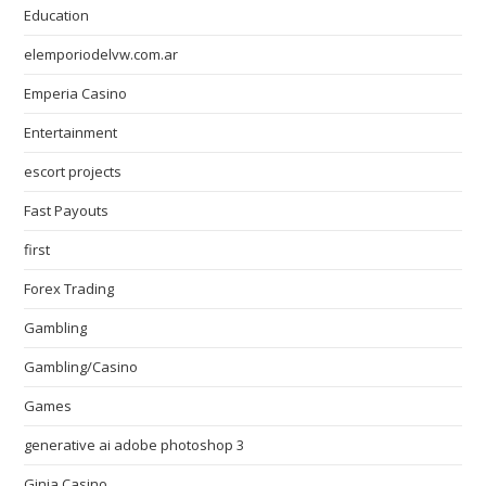
Education
elemporiodelvw.com.ar
Emperia Casino
Entertainment
escort projects
Fast Payouts
first
Forex Trading
Gambling
Gambling/Casino
Games
generative ai adobe photoshop 3
Ginja Casino