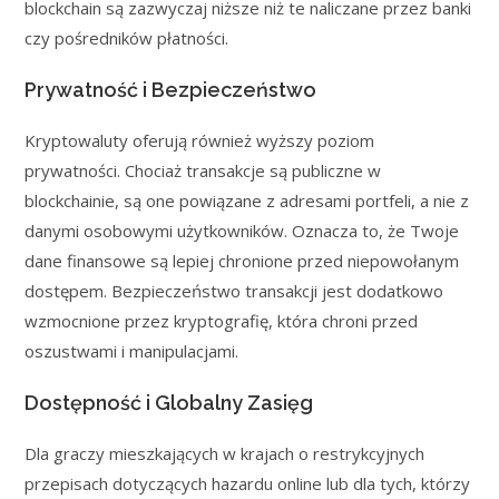
blockchain są zazwyczaj niższe niż te naliczane przez banki
czy pośredników płatności.
Prywatność i Bezpieczeństwo
Kryptowaluty oferują również wyższy poziom
prywatności. Chociaż transakcje są publiczne w
blockchainie, są one powiązane z adresami portfeli, a nie z
danymi osobowymi użytkowników. Oznacza to, że Twoje
dane finansowe są lepiej chronione przed niepowołanym
dostępem. Bezpieczeństwo transakcji jest dodatkowo
wzmocnione przez kryptografię, która chroni przed
oszustwami i manipulacjami.
Dostępność i Globalny Zasięg
Dla graczy mieszkających w krajach o restrykcyjnych
przepisach dotyczących hazardu online lub dla tych, którzy