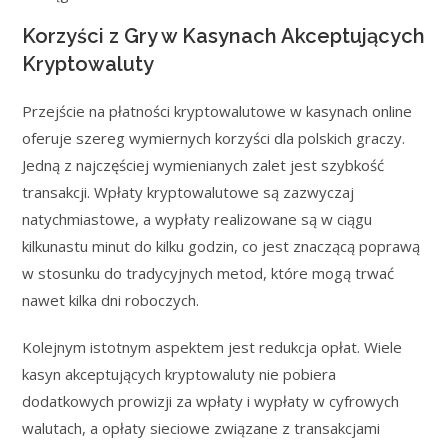
Korzyści z Gry w Kasynach Akceptujących
Kryptowaluty
Przejście na płatności kryptowalutowe w kasynach online
oferuje szereg wymiernych korzyści dla polskich graczy.
Jedną z najczęściej wymienianych zalet jest szybkość
transakcji. Wpłaty kryptowalutowe są zazwyczaj
natychmiastowe, a wypłaty realizowane są w ciągu
kilkunastu minut do kilku godzin, co jest znaczącą poprawą
w stosunku do tradycyjnych metod, które mogą trwać
nawet kilka dni roboczych.
Kolejnym istotnym aspektem jest redukcja opłat. Wiele
kasyn akceptujących kryptowaluty nie pobiera
dodatkowych prowizji za wpłaty i wypłaty w cyfrowych
walutach, a opłaty sieciowe związane z transakcjami