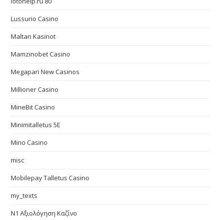
lotohelp.ru 80
Lussurio Casino
Maltan Kasinot
Mamzinobet Casino
Megapari New Casinos
Millioner Casino
MineBit Casino
Minimitalletus 5E
Mino Casino
misc
Mobilepay Talletus Casino
my_texts
N1 Αξιολόγηση Καζίνο