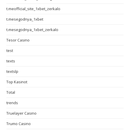
t.meofficial_site_1xbet_zerkalo
t.mesegodnya_1xbet
t.mesegodnya_1xbet_zerkalo
Tesor Casino
test
texts
textslp
Top Kasinot
Total
trends
Truelayer Casino
Trumo Casino