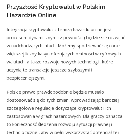
Przyszłość Kryptowalut w Polskim
Hazardzie Online
Integracja kryptowalut z branżą hazardu online jest
procesem dynamicznym i z pewnością będzie się rozwijać
w nadchodzących latach. Możemy spodziewać się coraz
większej liczby kasyn oferujących płatności w cyfrowych
walutach, a także rozwoju nowych technologii, które
uczynią te transakcje jeszcze szybszymi i
bezpieczniejszymi.
Polskie prawo prawdopodobnie będzie musiało
dostosować się do tych zmian, wprowadzając bardziej
szczegółowe regulacje dotyczące kryptowalut i ich
zastosowania w grach hazardowych. Dla graczy oznacza
to konieczność śledzenia rozwoju sytuacji prawnej i
technologicznej, aby w pełni wykorzystać potencjał tej