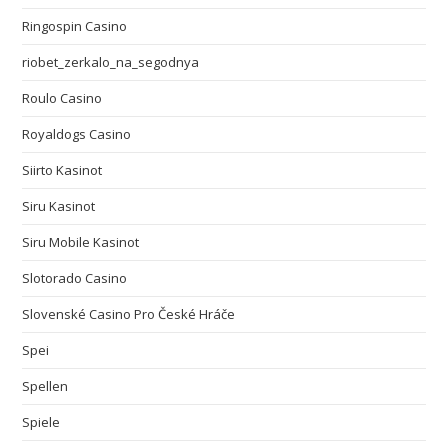
Ringospin Casino
riobet_zerkalo_na_segodnya
Roulo Casino
Royaldogs Casino
Siirto Kasinot
Siru Kasinot
Siru Mobile Kasinot
Slotorado Casino
Slovenské Casino Pro České Hráče
Spei
Spellen
Spiele