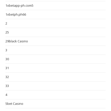
1xbetapp-ph.com5
1xbetph.ph66
2
25
29black Casino
3
30
31
32
33
4
5bet Casino