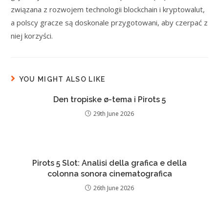
związana z rozwojem technologii blockchain i kryptowalut,
a polscy gracze są doskonale przygotowani, aby czerpać z
niej korzyści.
YOU MIGHT ALSO LIKE
Den tropiske ø-tema i Pirots 5
29th June 2026
Pirots 5 Slot: Analisi della grafica e della
colonna sonora cinematografica
26th June 2026