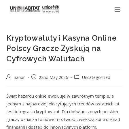
Kryptowaluty i Kasyna Online
Polscy Gracze Zyskują na
Cyfrowych Walutach
nanor
22nd May 2026
Uncategorised
Świat hazardu online ewoluuje w zawrotnym tempie, a
jednym z najbardziej ekscytujących trendów ostatnich lat
jest integracja kryptowalut. Dla doświadczonych polskich
graczy oznacza to nowe możliwości, większą kontrolę nad
finansami i dostęp do innowacyjnych platform.