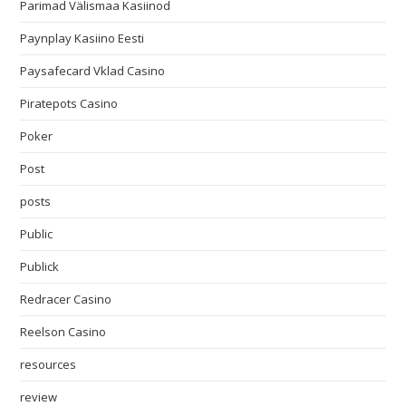
Parimad Välismaa Kasiinod
Paynplay Kasiino Eesti
Paysafecard Vklad Casino
Piratepots Casino
Poker
Post
posts
Public
Publick
Redracer Casino
Reelson Casino
resources
review