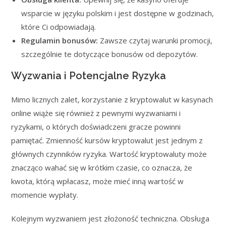
wsparcie w języku polskim i jest dostępne w godzinach,
które Ci odpowiadają.
Regulamin bonusów:
Zawsze czytaj warunki promocji,
szczególnie te dotyczące bonusów od depozytów.
Wyzwania i Potencjalne Ryzyka
Mimo licznych zalet, korzystanie z kryptowalut w kasynach
online wiąże się również z pewnymi wyzwaniami i
ryzykami, o których doświadczeni gracze powinni
pamiętać. Zmienność kursów kryptowalut jest jednym z
głównych czynników ryzyka. Wartość kryptowaluty może
znacząco wahać się w krótkim czasie, co oznacza, że
kwota, którą wpłacasz, może mieć inną wartość w
momencie wypłaty.
Kolejnym wyzwaniem jest złożoność techniczna. Obsługa