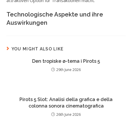
attraktiven Option für Transaktionen macht.
Technologische Aspekte und ihre
Auswirkungen
YOU MIGHT ALSO LIKE
Den tropiske ø-tema i Pirots 5
29th June 2026
Pirots 5 Slot: Analisi della grafica e della
colonna sonora cinematografica
26th June 2026