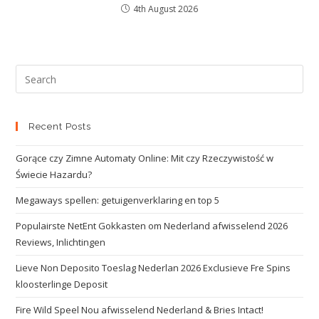
4th August 2026
Recent Posts
Gorące czy Zimne Automaty Online: Mit czy Rzeczywistość w
Świecie Hazardu?
Megaways spellen: getuigenverklaring en top 5
Populairste NetEnt Gokkasten om Nederland afwisselend 2026
Reviews, Inlichtingen
Lieve Non Deposito Toeslag Nederlan 2026 Exclusieve Fre Spins
kloosterlinge Deposit
Fire Wild Speel Nou afwisselend Nederland & Bries Intact!