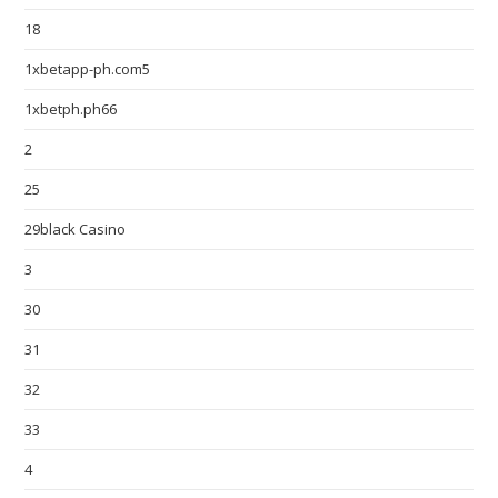
18
1xbetapp-ph.com5
1xbetph.ph66
2
25
29black Casino
3
30
31
32
33
4