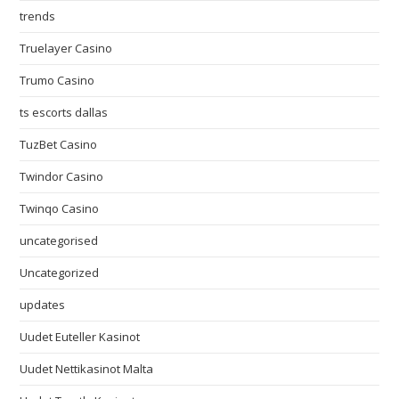
trends
Truelayer Casino
Trumo Casino
ts escorts dallas
TuzBet Casino
Twindor Casino
Twinqo Casino
uncategorised
Uncategorized
updates
Uudet Euteller Kasinot
Uudet Nettikasinot Malta