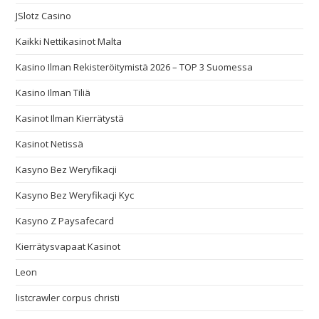
JSlotz Casino
Kaikki Nettikasinot Malta
Kasino Ilman Rekisteröitymistä 2026 – TOP 3 Suomessa
Kasino Ilman Tiliä
Kasinot Ilman Kierrätystä
Kasinot Netissä
Kasyno Bez Weryfikacji
Kasyno Bez Weryfikacji Kyc
Kasyno Z Paysafecard
Kierrätysvapaat Kasinot
Leon
listcrawler corpus christi