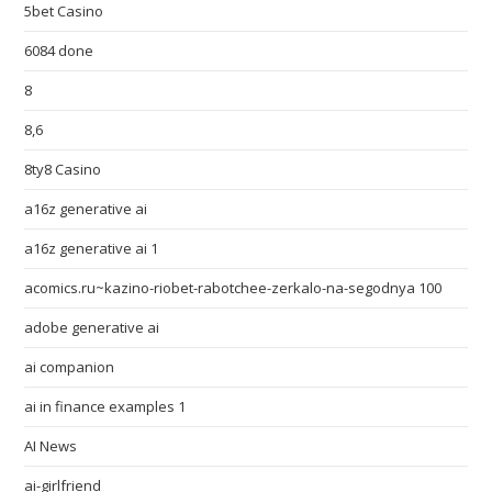
5bet Casino
6084 done
8
8,6
8ty8 Casino
a16z generative ai
a16z generative ai 1
acomics.ru~kazino-riobet-rabotchee-zerkalo-na-segodnya 100
adobe generative ai
ai companion
ai in finance examples 1
AI News
ai-girlfriend