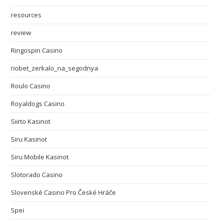
resources
review
Ringospin Casino
riobet_zerkalo_na_segodnya
Roulo Casino
Royaldogs Casino
Siirto Kasinot
Siru Kasinot
Siru Mobile Kasinot
Slotorado Casino
Slovenské Casino Pro České Hráče
Spei