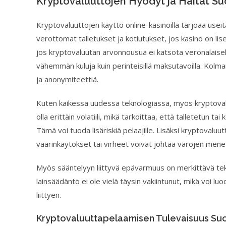
Kryptovaluuttojen Hyödyt ja Haitat Su
Kryptovaluuttojen käyttö online-kasinoilla tarjoaa useit
verottomat talletukset ja kotiutukset, jos kasino on lis
jos kryptovaluutan arvonnousua ei katsota veronalaiseksi
vähemmän kuluja kuin perinteisillä maksutavoilla. Kolm
ja anonymiteettiä.
Kuten kaikessa uudessa teknologiassa, myös kryptoval
olla erittäin volatiili, mikä tarkoittaa, että talletetun
Tämä voi tuoda lisäriskiä pelaajille. Lisäksi kryptovaluu
väärinkäytökset tai virheet voivat johtaa varojen mene
Myös sääntelyyn liittyvä epävarmuus on merkittävä teki
lainsäädäntö ei ole vielä täysin vakiintunut, mikä voi l
liittyen.
Kryptovaluuttapelaamisen Tulevaisuus S