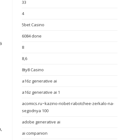
33
4
5bet Casino
6084 done
ä
8
8,6
8ty8 Casino
a16z generative ai
a16z generative ai 1
acomics.ru~kazino-riobet-rabotchee-zerkalo-na-
segodnya 100
adobe generative ai
a,
ai companion