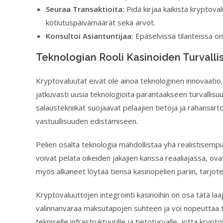
Seuraa Transaktioita:
Pidä kirjaa kaikista kryptoval
kotiutuspäivämäärät sekä arvot.
Konsultoi Asiantuntijaa:
Epäselvissä tilanteissa on
Teknologian Rooli Kasinoiden Turvall
Kryptovaluutat eivät ole ainoa teknologinen innovaati
jatkuvasti uusia teknologioita parantaakseen turvallisu
salaustekniikat suojaavat pelaajien tietoja ja rahansi
vastuullisuuden edistämiseen.
Pelien osalta teknologia mahdollistaa yhä realistisempi
voivat pelata oikeiden jakajien kanssa reaaliajassa, ovat 
myös alkaneet löytää tiensä kasinopelien pariin, tarjot
Kryptovaluuttojen integrointi kasinoihin on osa tätä la
valinnanvaraa maksutapojen suhteen ja voi nopeuttaa tr
tekniselle infrastruktuurille ja tietoturvalle, jotta krypt