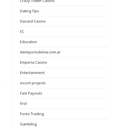
Crazy Tower Сasino
Dating Tips
Dazard Casino
EC
Education
elemporiodelvw.com.ar
Emperia Casino
Entertainment
escort projects
Fast Payouts
first
Forex Trading
Gambling