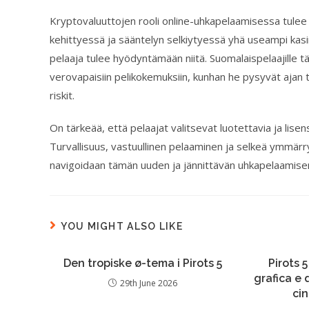
Kryptovaluuttojen rooli online-uhkapelaamisessa tule
kehittyessä ja sääntelyn selkiytyessä yhä useampi kas
pelaaja tulee hyödyntämään niitä. Suomalaispelaajille t
verovapaisiin pelikokemuksiin, kunhan he pysyvät ajan t
riskit.
On tärkeää, että pelaajat valitsevat luotettavia ja lisen
Turvallisuus, vastuullinen pelaaminen ja selkeä ymmärr
navigoidaan tämän uuden ja jännittävän uhkapelaamise
YOU MIGHT ALSO LIKE
Den tropiske ø-tema i Pirots 5
Pirots 5
grafica e
29th June 2026
ci