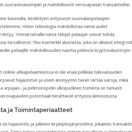
 suoraviivaisempiin ja mahdollisesti verovapaisiin transaktioihin.
ne-kasinoilla, keskittyen erityisesti suomalaispelaajien
astelemme, miten teknologia mahdollistaa nämä uudet
hin liittyy. Ymmärtämällä nämä tekijät pelaajat voivat tehdä
a turvallisesti. Yksi esimerkki alustasta, joka on alkanut integroi
isille pelaajille mahdollisuuden nauttia peleistä kryptovaluuttojen
tö online-uhkapelaamisessa ei ole enää pelkkää tulevaisuuden
tarjoavat hajautetun ja usein anonyymin tavan siirtää varoja, mikä
sa arpajais- ja pelimonopolin ulkopuolinen toiminta on tarkasti
erovapauden potentiaali herättävät erityistä kiinnostusta.
ta ja Toimintaperiaatteet
on hajautettu ja julkinen kirjanpitojärjestelmä. Jokainen transakti
sesti. Tämä tekee järjestelmästä erittäin turvallisen ja läpinäkyvän