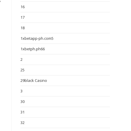
16
17
18
1xbetapp-ph.com5
1xbetph.ph66
2
25
29black Casino
3
30
31
32