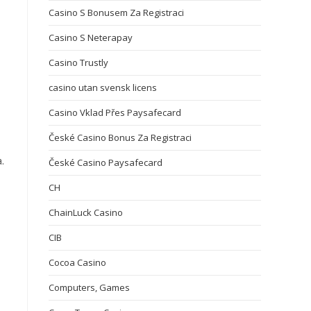
Casino S Bonusem Za Registraci
Casino S Neterapay
Casino Trustly
casino utan svensk licens
Casino Vklad Přes Paysafecard
České Casino Bonus Za Registraci
.
České Casino Paysafecard
CH
ChainLuck Casino
CIB
Cocoa Casino
Computers, Games