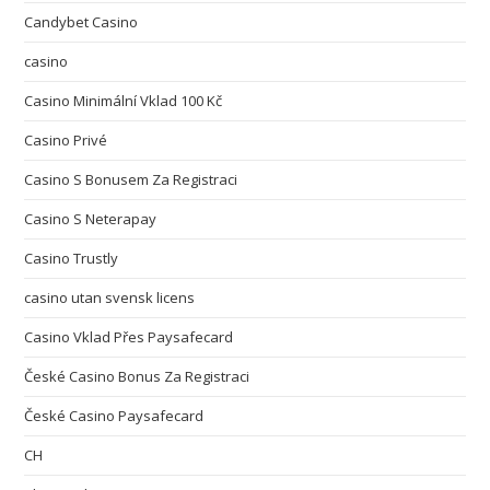
Candybet Casino
casino
Casino Minimální Vklad 100 Kč
Casino Privé
Casino S Bonusem Za Registraci
Casino S Neterapay
Casino Trustly
casino utan svensk licens
Casino Vklad Přes Paysafecard
České Casino Bonus Za Registraci
České Casino Paysafecard
CH