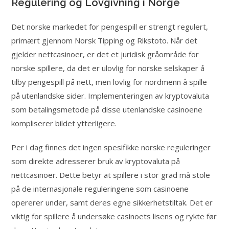
Regulering og Lovgivning i Norge
Det norske markedet for pengespill er strengt regulert,
primært gjennom Norsk Tipping og Rikstoto. Når det
gjelder nettcasinoer, er det et juridisk gråområde for
norske spillere, da det er ulovlig for norske selskaper å
tilby pengespill på nett, men lovlig for nordmenn å spille
på utenlandske sider. Implementeringen av kryptovaluta
som betalingsmetode på disse utenlandske casinoene
kompliserer bildet ytterligere.
Per i dag finnes det ingen spesifikke norske reguleringer
som direkte adresserer bruk av kryptovaluta på
nettcasinoer. Dette betyr at spillere i stor grad må stole
på de internasjonale reguleringene som casinoene
opererer under, samt deres egne sikkerhetstiltak. Det er
viktig for spillere å undersøke casinoets lisens og rykte før