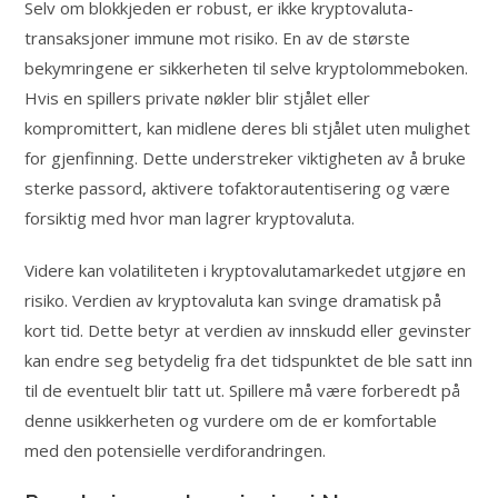
Selv om blokkjeden er robust, er ikke kryptovaluta-
transaksjoner immune mot risiko. En av de største
bekymringene er sikkerheten til selve kryptolommeboken.
Hvis en spillers private nøkler blir stjålet eller
kompromittert, kan midlene deres bli stjålet uten mulighet
for gjenfinning. Dette understreker viktigheten av å bruke
sterke passord, aktivere tofaktorautentisering og være
forsiktig med hvor man lagrer kryptovaluta.
Videre kan volatiliteten i kryptovalutamarkedet utgjøre en
risiko. Verdien av kryptovaluta kan svinge dramatisk på
kort tid. Dette betyr at verdien av innskudd eller gevinster
kan endre seg betydelig fra det tidspunktet de ble satt inn
til de eventuelt blir tatt ut. Spillere må være forberedt på
denne usikkerheten og vurdere om de er komfortable
med den potensielle verdiforandringen.