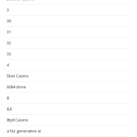
3
30
31
32
33
4
5bet Casino
6084 done
8
8,6
8ty8 Casino
a16z generative ai