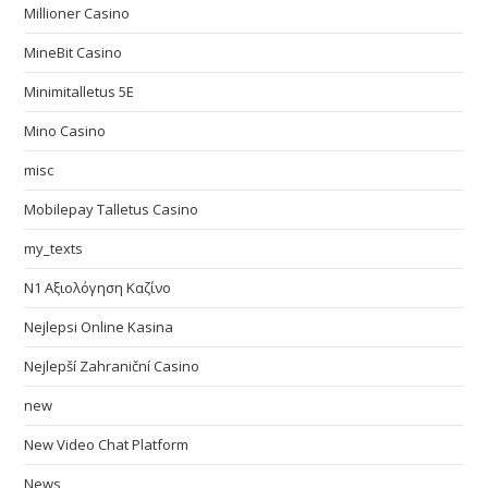
Millioner Casino
MineBit Casino
Minimitalletus 5E
Mino Casino
misc
Mobilepay Talletus Casino
my_texts
N1 Αξιολόγηση Καζίνο
Nejlepsi Online Kasina
Nejlepší Zahraniční Casino
new
New Video Chat Platform
News