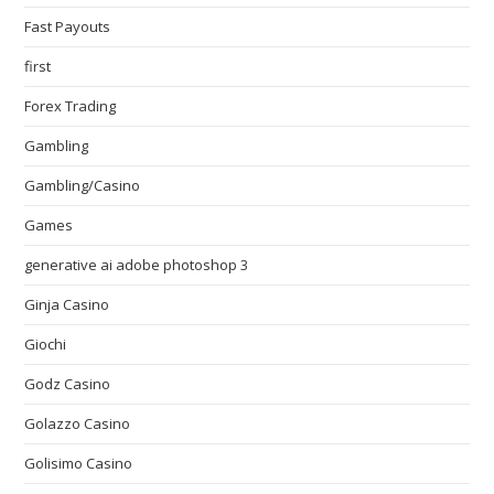
Fast Payouts
first
Forex Trading
Gambling
Gambling/Casino
Games
generative ai adobe photoshop 3
Ginja Casino
Giochi
Godz Casino
Golazzo Casino
Golisimo Casino