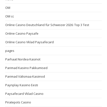
OM
OM cc
Online Casino Deutschland für Schweizer 2026: Top 3 Test
Online Casino Paysafe
Online Casino Vklad Paysafecard
pages
Parhaat Nordea Kasinot
Parimad Kasiino Pakkumised
Parimad Välismaa Kasiinod
Paynplay Kasiino Eesti
Paysafecard Vklad Casino
Piratepots Casino