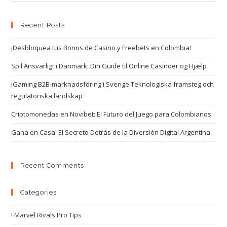
Recent Posts
¡Desbloquea tus Bonos de Casino y Freebets en Colombia!
Spil Ansvarligt i Danmark: Din Guide til Online Casinoer og Hjælp
iGaming B2B-marknadsföring i Sverige Teknologiska framsteg och
regulatoriska landskap
Criptomonedas en Novibet: El Futuro del Juego para Colombianos
Gana en Casa: El Secreto Detrás de la Diversión Digital Argentina
Recent Comments
Categories
! Marvel Rivals Pro Tips