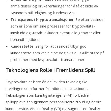
anmeldelser og brukererfaringer for å få et bilde av
casinoets pålitelighet og kundeservice.
Transparens i Kryptotransaksjoner:
Se etter casinoer
som er åpne om sine prosesser for kryptovaluta-
innskudd og -uttak, inkludert eventuelle gebyrer eller
behandlingstider.
Kundestøtte:
Sørg for at casinoet tilbyr god
kundestøtte som kan hjelpe deg hvis du skulle støte på
problemer med kryptovaluta-transaksjoner.
Teknologiens Rolle i Fremtidens Spill
Kryptovaluta er bare én del av den teknologiske
utviklingen som former fremtidens nettcasinoer.
Teknologier som kunstig intelligens (AI) forbedrer
spillopplevelsen gjennom personaliserte tilbud og bedre
kundeservice. Virtual Reality (VR) og Augmented Reality