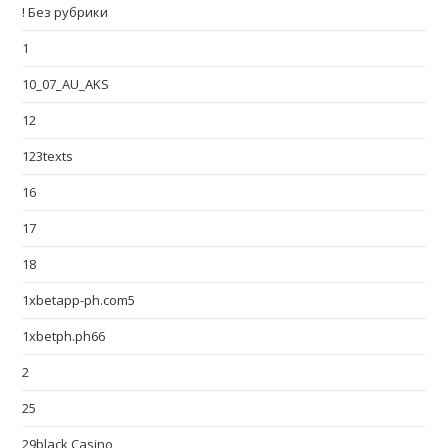
! Без рубрики
1
10_07_AU_AKS
12
123texts
16
17
18
1xbetapp-ph.com5
1xbetph.ph66
2
25
29black Casino