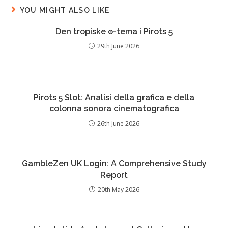
YOU MIGHT ALSO LIKE
Den tropiske ø-tema i Pirots 5
29th June 2026
Pirots 5 Slot: Analisi della grafica e della
colonna sonora cinematografica
26th June 2026
GambleZen UK Login: A Comprehensive Study
Report
20th May 2026