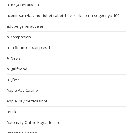
a16z generative ai 1
acomics.ru~kazino-riobet-rabotchee-zerkalo-na-segodnya 100
adobe generative ai
ai companion
ai in finance examples 1
AI News
ai-girlfriend
all_BAz
Apple Pay Casino
Apple Pay Nettikasinot
articles
Automaty Online Paysafecard