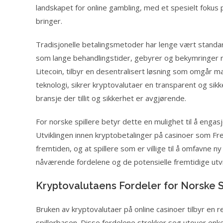
landskapet for online gambling, med et spesielt fokus 
bringer.
Tradisjonelle betalingsmetoder har lenge vært stand
som lange behandlingstider, gebyrer og bekymringer 
Litecoin, tilbyr en desentralisert løsning som omgår 
teknologi, sikrer kryptovalutaer en transparent og sikk
bransje der tillit og sikkerhet er avgjørende.
For norske spillere betyr dette en mulighet til å engas
Utviklingen innen kryptobetalinger på casinoer som Fr
fremtiden, og at spillere som er villige til å omfavne ny
nåværende fordelene og de potensielle fremtidige utvi
Kryptovalutaens Fordeler for Norske S
Bruken av kryptovalutaer på online casinoer tilbyr en r
spillerbasen. Disse fordelene strekker seg utover enk