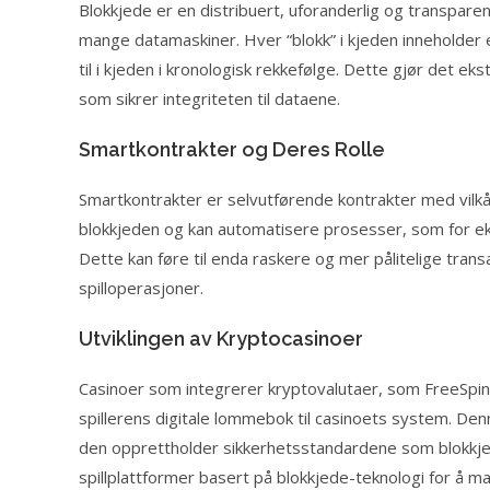
Blokkjede er en distribuert, uforanderlig og transpare
mange datamaskiner. Hver “blokk” i kjeden inneholder en
til i kjeden i kronologisk rekkefølge. Dette gjør det ek
som sikrer integriteten til dataene.
Smartkontrakter og Deres Rolle
Smartkontrakter er selvutførende kontrakter med vilkår
blokkjeden og kan automatisere prosesser, som for eks
Dette kan føre til enda raskere og mer pålitelige tran
spilloperasjoner.
Utviklingen av Kryptocasinoer
Casinoer som integrerer kryptovalutaer, som FreeSpinz
spillerens digitale lommebok til casinoets system. De
den opprettholder sikkerhetsstandardene som blokkjed
spillplattformer basert på blokkjede-teknologi for å m