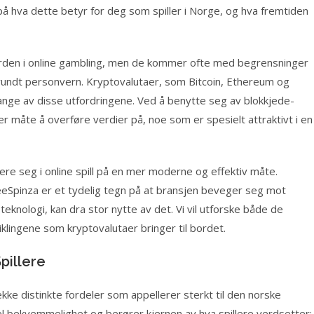
på hva dette betyr for deg som spiller i Norge, og hva fremtiden
arden i online gambling, men de kommer ofte med begrensninger
rundt personvern. Kryptovalutaer, som Bitcoin, Ethereum og
mange av disse utfordringene. Ved å benytte seg av blokkjede-
er måte å overføre verdier på, noe som er spesielt attraktivt i en
jere seg i online spill på en mer moderne og effektiv måte.
eeSpinza er et tydelig tegn på at bransjen beveger seg mot
 teknologi, kan dra stor nytte av det. Vi vil utforske både de
klingene som kryptovalutaer bringer til bordet.
pillere
ekke distinkte fordeler som appellerer sterkt til den norske
el bekvemmelighet og berører kjernen av hva spillere verdsetter: