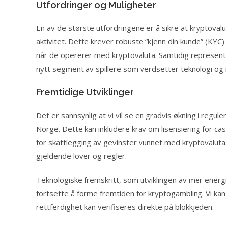
Utfordringer og Muligheter
En av de største utfordringene er å sikre at kryptovalut
aktivitet. Dette krever robuste “kjenn din kunde” (KYC
når de opererer med kryptovaluta. Samtidig representer
nytt segment av spillere som verdsetter teknologi og 
Fremtidige Utviklinger
Det er sannsynlig at vi vil se en gradvis økning i regul
Norge. Dette kan inkludere krav om lisensiering for ca
for skattlegging av gevinster vunnet med kryptovaluta.
gjeldende lover og regler.
Teknologiske fremskritt, som utviklingen av mer energi
fortsette å forme fremtiden for kryptogambling. Vi kan o
rettferdighet kan verifiseres direkte på blokkjeden.