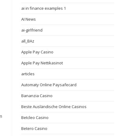
ai in finance examples 1
AI News
ai-girlfriend
all_BAz
Apple Pay Casino
Apple Pay Nettikasinot
articles
Automaty Online Paysafecard
Bananzia Casino
Beste Ausländische Online Casinos
m
Betcleo Casino
Betero Casino