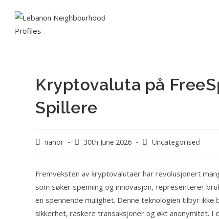
Kryptovaluta på FreeS
Spillere
nanor
30th June 2026
Uncategorised
Fremveksten av kryptovalutaer har revolusjonert mange 
som søker spenning og innovasjon, representerer bru
en spennende mulighet. Denne teknologien tilbyr ikke
sikkerhet, raskere transaksjoner og økt anonymitet. I 