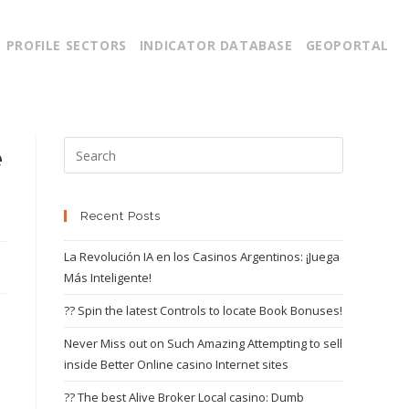
PROFILE SECTORS
INDICATOR DATABASE
GEOPORTAL
e
Recent Posts
La Revolución IA en los Casinos Argentinos: ¡Juega
Más Inteligente!
?? Spin the latest Controls to locate Book Bonuses!
Never Miss out on Such Amazing Attempting to sell
inside Better Online casino Internet sites
?? The best Alive Broker Local casino: Dumb