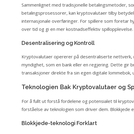
Sammenlignet med tradisjonelle betalingsmetoder, so
betalingsprosessorer, kan kryptovalutaer tilby betydel
internasjonale overføringer. For spillere som foretar
over tid og gi en mer kostnadseffektiv spillopplevelse.
Desentralisering og Kontroll
Kryptovalutaer opererer på desentraliserte nettverk, n
myndighet, som en bank eller en regjering. Dette gir br
transaksjoner direkte fra sin egen digitale lommebok, 
Teknologien Bak Kryptovalutaer og Spi
For å fullt ut forstå fordelene og potensialet til krypt
forståelse av teknologien som driver dem. Blokkjede e
Blokkjede-teknologi Forklart