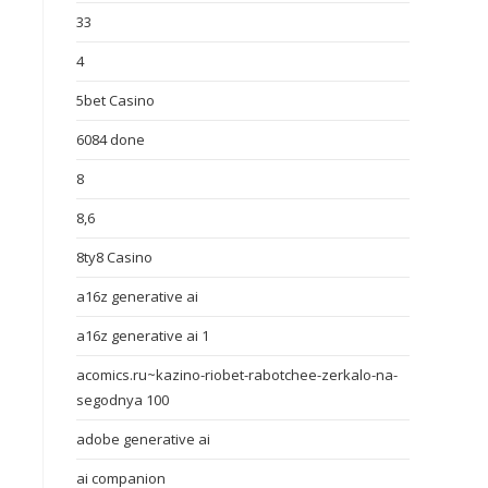
33
4
5bet Casino
6084 done
8
8,6
8ty8 Casino
a16z generative ai
a16z generative ai 1
acomics.ru~kazino-riobet-rabotchee-zerkalo-na-
segodnya 100
adobe generative ai
ai companion