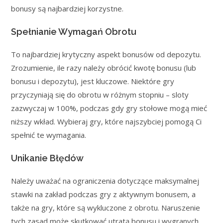
bonusy są najbardziej korzystne.
Spełnianie Wymagań Obrotu
To najbardziej krytyczny aspekt bonusów od depozytu.
Zrozumienie, ile razy należy obrócić kwotę bonusu (lub
bonusu i depozytu), jest kluczowe. Niektóre gry
przyczyniają się do obrotu w różnym stopniu – sloty
zazwyczaj w 100%, podczas gdy gry stołowe mogą mieć
niższy wkład. Wybieraj gry, które najszybciej pomogą Ci
spełnić te wymagania.
Unikanie Błędów
Należy uważać na ograniczenia dotyczące maksymalnej
stawki na zakład podczas gry z aktywnym bonusem, a
także na gry, które są wykluczone z obrotu. Naruszenie
tych zasad może skutkować utratą bonusu i wygranych.