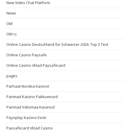
New Video Chat Platform
News
OM
OM cc
Online Casino Deutschland für Schweizer 2026: Top 3 Test
Online Casino Paysafe
Online Casino Vklad Paysafecard
pages
Parhaat Nordea Kasinot
Parimad Kasiino Pakkumised
Parimad Välismaa Kasiinod
Paynplay Kasiino Eesti
Paysafecard Vklad Casino