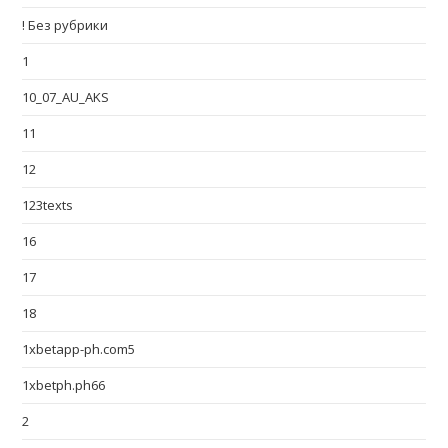
! Без рубрики
1
10_07_AU_AKS
11
12
123texts
16
17
18
1xbetapp-ph.com5
1xbetph.ph66
2