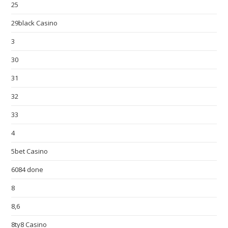
25
29black Casino
3
30
31
32
33
4
5bet Casino
6084 done
8
8,6
8ty8 Casino