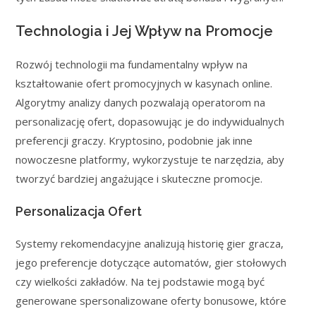
Technologia i Jej Wpływ na Promocje
Rozwój technologii ma fundamentalny wpływ na
kształtowanie ofert promocyjnych w kasynach online.
Algorytmy analizy danych pozwalają operatorom na
personalizację ofert, dopasowując je do indywidualnych
preferencji graczy. Kryptosino, podobnie jak inne
nowoczesne platformy, wykorzystuje te narzędzia, aby
tworzyć bardziej angażujące i skuteczne promocje.
Personalizacja Ofert
Systemy rekomendacyjne analizują historię gier gracza,
jego preferencje dotyczące automatów, gier stołowych
czy wielkości zakładów. Na tej podstawie mogą być
generowane spersonalizowane oferty bonusowe, które