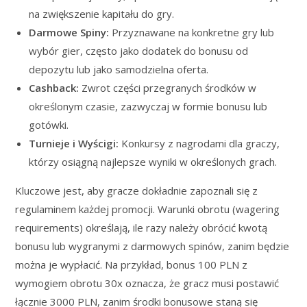
na zwiększenie kapitału do gry.
Darmowe Spiny:
Przyznawane na konkretne gry lub
wybór gier, często jako dodatek do bonusu od
depozytu lub jako samodzielna oferta.
Cashback:
Zwrot części przegranych środków w
określonym czasie, zazwyczaj w formie bonusu lub
gotówki.
Turnieje i Wyścigi:
Konkursy z nagrodami dla graczy,
którzy osiągną najlepsze wyniki w określonych grach.
Kluczowe jest, aby gracze dokładnie zapoznali się z
regulaminem każdej promocji. Warunki obrotu (wagering
requirements) określają, ile razy należy obrócić kwotą
bonusu lub wygranymi z darmowych spinów, zanim będzie
można je wypłacić. Na przykład, bonus 100 PLN z
wymogiem obrotu 30x oznacza, że gracz musi postawić
łącznie 3000 PLN, zanim środki bonusowe staną się