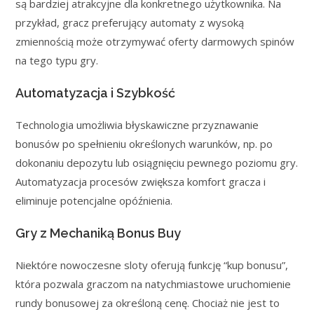
są bardziej atrakcyjne dla konkretnego użytkownika. Na
przykład, gracz preferujący automaty z wysoką
zmiennością może otrzymywać oferty darmowych spinów
na tego typu gry.
Automatyzacja i Szybkość
Technologia umożliwia błyskawiczne przyznawanie
bonusów po spełnieniu określonych warunków, np. po
dokonaniu depozytu lub osiągnięciu pewnego poziomu gry.
Automatyzacja procesów zwiększa komfort gracza i
eliminuje potencjalne opóźnienia.
Gry z Mechaniką Bonus Buy
Niektóre nowoczesne sloty oferują funkcję “kup bonusu”,
która pozwala graczom na natychmiastowe uruchomienie
rundy bonusowej za określoną cenę. Chociaż nie jest to