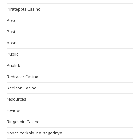
Piratepots Casino
Poker
Post
posts
Public
Publick
Redracer Casino
Reelson Casino
resources
review
Ringospin Casino
riobet_zerkalo_na_segodnya