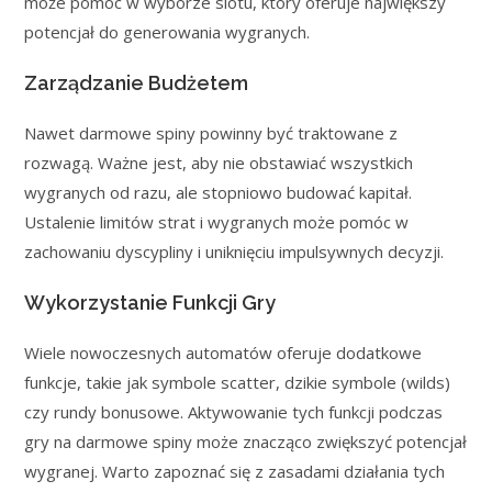
może pomóc w wyborze slotu, który oferuje największy
potencjał do generowania wygranych.
Zarządzanie Budżetem
Nawet darmowe spiny powinny być traktowane z
rozwagą. Ważne jest, aby nie obstawiać wszystkich
wygranych od razu, ale stopniowo budować kapitał.
Ustalenie limitów strat i wygranych może pomóc w
zachowaniu dyscypliny i uniknięciu impulsywnych decyzji.
Wykorzystanie Funkcji Gry
Wiele nowoczesnych automatów oferuje dodatkowe
funkcje, takie jak symbole scatter, dzikie symbole (wilds)
czy rundy bonusowe. Aktywowanie tych funkcji podczas
gry na darmowe spiny może znacząco zwiększyć potencjał
wygranej. Warto zapoznać się z zasadami działania tych