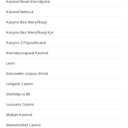
Kasinot Ilman Kierrätystä
Kasinot Netissä
Kasyno Bez Weryfikacji
Kasyno Bez Weryfikacji Kyc
Kasyno Z Paysafecard
Kierrätysvapaat Kasinot
Leon
listcrawler corpus christi
LolaJack Casino
lotohelp.ru 80
Lussurio Casino
Maltan Kasinot
Mamzinobet Casino