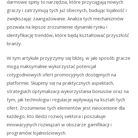
darmowe spiny to narzędzia, które przyciągają nowych
graczy i zatrzymują tych już obecnych, budując lojalność i
zwiększając zaangażowanie. Analiza tych mechanizmów
pozwala na lepsze zrozumienie dynamiki rynku i
identyfikację trendów, które będą kształtować przyszłość
branży.
W tym artykule przyjrzymy się bliżej, w jaki sposób gracze
mogą maksymalnie wykorzystać potencjał
cotygodniowych ofert promocyjnych dostępnych na
platformie. Skupimy się na praktycznych aspektach,
strategiach optymalizacji wykorzystania bonusów oraz na
tym, jak technologia i regulacje wpływają na kształt tych
ofert. Zrozumienie tych elementów jest nieocenione dla
każdego, kto śledzi rozwój sektora i poszukuje
innowacyjnych rozwiązań w obszarze gamifikacji i
programów lojalnościowych.