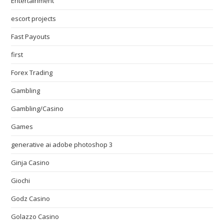
Entertainment
escort projects
Fast Payouts
first
Forex Trading
Gambling
Gambling/Casino
Games
generative ai adobe photoshop 3
Ginja Casino
Giochi
Godz Casino
Golazzo Casino