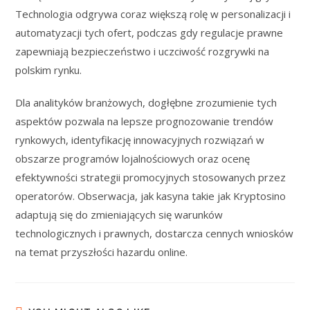
Technologia odgrywa coraz większą rolę w personalizacji i
automatyzacji tych ofert, podczas gdy regulacje prawne
zapewniają bezpieczeństwo i uczciwość rozgrywki na
polskim rynku.
Dla analityków branżowych, dogłębne zrozumienie tych
aspektów pozwala na lepsze prognozowanie trendów
rynkowych, identyfikację innowacyjnych rozwiązań w
obszarze programów lojalnościowych oraz ocenę
efektywności strategii promocyjnych stosowanych przez
operatorów. Obserwacja, jak kasyna takie jak Kryptosino
adaptują się do zmieniających się warunków
technologicznych i prawnych, dostarcza cennych wniosków
na temat przyszłości hazardu online.