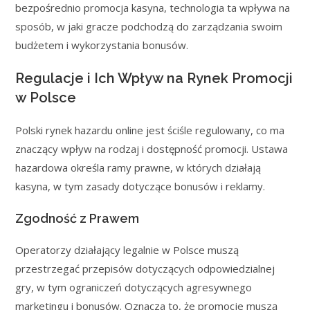
bezpośrednio promocja kasyna, technologia ta wpływa na
sposób, w jaki gracze podchodzą do zarządzania swoim
budżetem i wykorzystania bonusów.
Regulacje i Ich Wpływ na Rynek Promocji
w Polsce
Polski rynek hazardu online jest ściśle regulowany, co ma
znaczący wpływ na rodzaj i dostępność promocji. Ustawa
hazardowa określa ramy prawne, w których działają
kasyna, w tym zasady dotyczące bonusów i reklamy.
Zgodność z Prawem
Operatorzy działający legalnie w Polsce muszą
przestrzegać przepisów dotyczących odpowiedzialnej
gry, w tym ograniczeń dotyczących agresywnego
marketingu i bonusów. Oznacza to, że promocje muszą