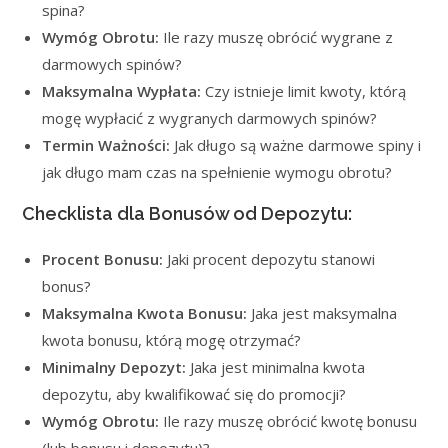
spina?
Wymóg Obrotu:
Ile razy muszę obrócić wygrane z
darmowych spinów?
Maksymalna Wypłata:
Czy istnieje limit kwoty, którą
mogę wypłacić z wygranych darmowych spinów?
Termin Ważności:
Jak długo są ważne darmowe spiny i
jak długo mam czas na spełnienie wymogu obrotu?
Checklista dla Bonusów od Depozytu:
Procent Bonusu:
Jaki procent depozytu stanowi
bonus?
Maksymalna Kwota Bonusu:
Jaka jest maksymalna
kwota bonusu, którą mogę otrzymać?
Minimalny Depozyt:
Jaka jest minimalna kwota
depozytu, aby kwalifikować się do promocji?
Wymóg Obrotu:
Ile razy muszę obrócić kwotę bonusu