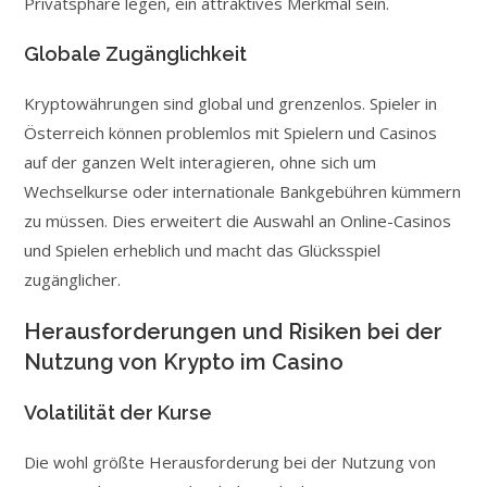
Privatsphäre legen, ein attraktives Merkmal sein.
Globale Zugänglichkeit
Kryptowährungen sind global und grenzenlos. Spieler in
Österreich können problemlos mit Spielern und Casinos
auf der ganzen Welt interagieren, ohne sich um
Wechselkurse oder internationale Bankgebühren kümmern
zu müssen. Dies erweitert die Auswahl an Online-Casinos
und Spielen erheblich und macht das Glücksspiel
zugänglicher.
Herausforderungen und Risiken bei der
Nutzung von Krypto im Casino
Volatilität der Kurse
Die wohl größte Herausforderung bei der Nutzung von