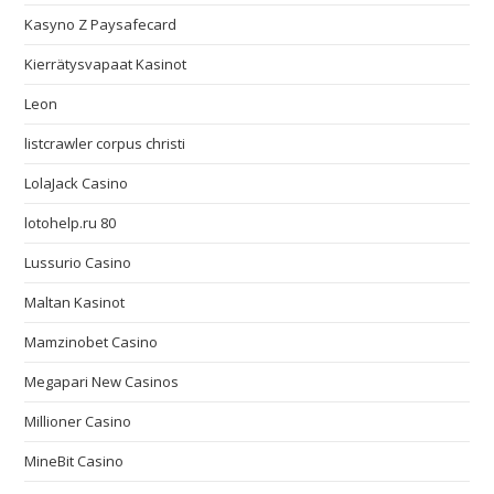
Kasyno Z Paysafecard
Kierrätysvapaat Kasinot
Leon
listcrawler corpus christi
LolaJack Casino
lotohelp.ru 80
Lussurio Casino
Maltan Kasinot
Mamzinobet Casino
Megapari New Casinos
Millioner Casino
MineBit Casino