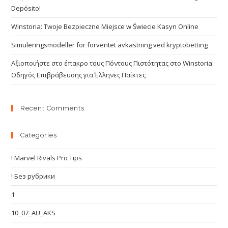
Depósito!
Winstoria: Twoje Bezpieczne Miejsce w Świecie Kasyn Online
Simuleringsmodeller for forventet avkastning ved kryptobetting
Αξιοποιήστε στο έπακρο τους Πόντους Πιστότητας στο Winstoria:
Οδηγός Επιβράβευσης για Έλληνες Παίκτες
Recent Comments
Categories
! Marvel Rivals Pro Tips
! Без рубрики
1
10_07_AU_AKS