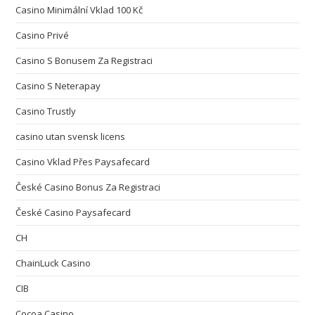
Casino Minimální Vklad 100 Kč
Casino Privé
Casino S Bonusem Za Registraci
Casino S Neterapay
Casino Trustly
casino utan svensk licens
Casino Vklad Přes Paysafecard
České Casino Bonus Za Registraci
České Casino Paysafecard
CH
ChainLuck Casino
CIB
Cocoa Casino