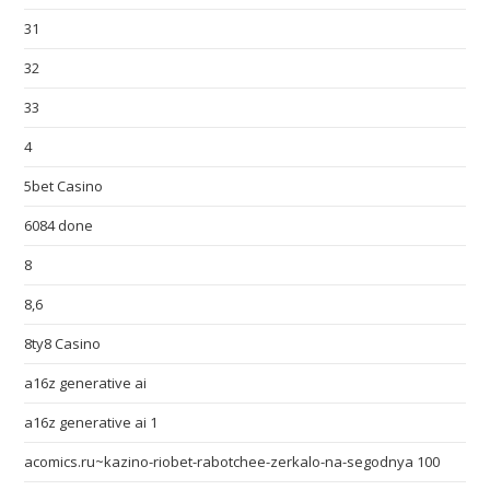
31
32
33
4
5bet Casino
6084 done
8
8,6
8ty8 Casino
a16z generative ai
a16z generative ai 1
acomics.ru~kazino-riobet-rabotchee-zerkalo-na-segodnya 100