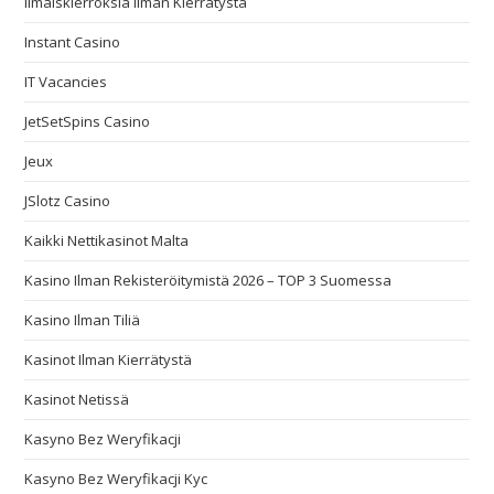
Ilmaiskierroksia Ilman Kierrätystä
Instant Casino
IT Vacancies
JetSetSpins Casino
Jeux
JSlotz Casino
Kaikki Nettikasinot Malta
Kasino Ilman Rekisteröitymistä 2026 – TOP 3 Suomessa
Kasino Ilman Tiliä
Kasinot Ilman Kierrätystä
Kasinot Netissä
Kasyno Bez Weryfikacji
Kasyno Bez Weryfikacji Kyc