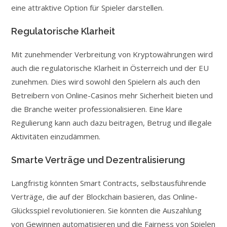
eine attraktive Option für Spieler darstellen.
Regulatorische Klarheit
Mit zunehmender Verbreitung von Kryptowährungen wird
auch die regulatorische Klarheit in Österreich und der EU
zunehmen. Dies wird sowohl den Spielern als auch den
Betreibern von Online-Casinos mehr Sicherheit bieten und
die Branche weiter professionalisieren. Eine klare
Regulierung kann auch dazu beitragen, Betrug und illegale
Aktivitäten einzudämmen.
Smarte Verträge und Dezentralisierung
Langfristig könnten Smart Contracts, selbstausführende
Verträge, die auf der Blockchain basieren, das Online-
Glücksspiel revolutionieren. Sie könnten die Auszahlung
von Gewinnen automatisieren und die Fairness von Spielen