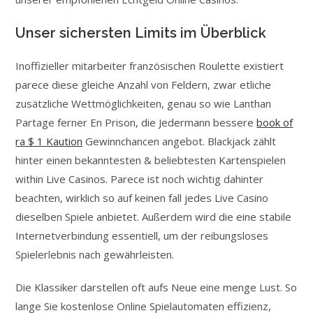
Unser sichersten Limits im Überblick
Inoffizieller mitarbeiter französischen Roulette existiert
parece diese gleiche Anzahl von Feldern, zwar etliche
zusätzliche Wettmöglichkeiten, genau so wie Lanthan
Partage ferner En Prison, die Jedermann bessere
book of
ra $ 1 Kaution
Gewinnchancen angebot. Blackjack zählt
hinter einen bekanntesten & beliebtesten Kartenspielen
within Live Casinos. Parece ist noch wichtig dahinter
beachten, wirklich so auf keinen fall jedes Live Casino
dieselben Spiele anbietet. Außerdem wird die eine stabile
Internetverbindung essentiell, um der reibungsloses
Spielerlebnis nach gewährleisten.
Die Klassiker darstellen oft aufs Neue eine menge Lust. So
lange Sie kostenlose Online Spielautomaten effizienz,