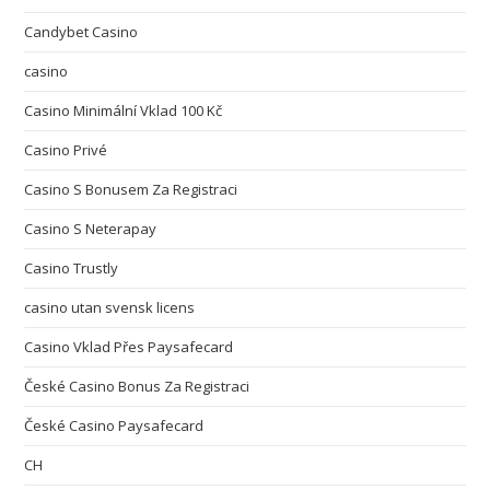
Candybet Casino
casino
Casino Minimální Vklad 100 Kč
Casino Privé
Casino S Bonusem Za Registraci
Casino S Neterapay
Casino Trustly
casino utan svensk licens
Casino Vklad Přes Paysafecard
České Casino Bonus Za Registraci
České Casino Paysafecard
CH