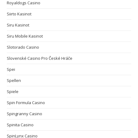
Royaldogs Casino
Siirto Kasinot
Siru Kasinot
Siru Mobile Kasinot
Slotorado Casino
Slovenské Casino Pro České Hráče
Spei
Spellen
Spiele
Spin Formula Casino
Spingranny Casino
Spinita Casino
SpinLynx Casino