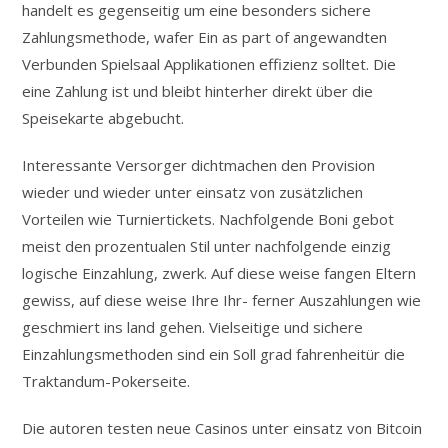
handelt es gegenseitig um eine besonders sichere
Zahlungsmethode, wafer Ein as part of angewandten
Verbunden Spielsaal Applikationen effizienz solltet. Die
eine Zahlung ist und bleibt hinterher direkt über die
Speisekarte abgebucht.
Interessante Versorger dichtmachen den Provision
wieder und wieder unter einsatz von zusätzlichen
Vorteilen wie Turniertickets. Nachfolgende Boni gebot
meist den prozentualen Stil unter nachfolgende einzig
logische Einzahlung, zwerk. Auf diese weise fangen Eltern
gewiss, auf diese weise Ihre Ihr- ferner Auszahlungen wie
geschmiert ins land gehen. Vielseitige und sichere
Einzahlungsmethoden sind ein Soll grad fahrenheitür die
Traktandum-Pokerseite.
Die autoren testen neue Casinos unter einsatz von Bitcoin