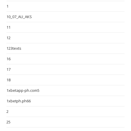
1
10_07_AU_AKS
11
12
123texts
16
17
18
1xbetapp-ph.com5
1xbetph.ph66
2
25