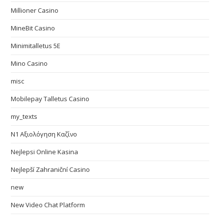
Millioner Casino
MineBit Casino
Minimitalletus 5E
Mino Casino
misc
Mobilepay Talletus Casino
my_texts
N1 Αξιολόγηση Καζίνο
Nejlepsi Online Kasina
Nejlepší Zahraniční Casino
new
New Video Chat Platform