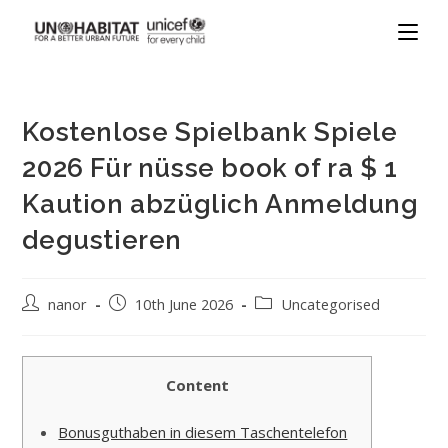
Kostenlose Spielbank Spiele
2026 Für nüsse book of ra $ 1
Kaution abzüglich Anmeldung
degustieren
nanor
10th June 2026
Uncategorised
Content
Bonusguthaben in diesem Taschentelefon