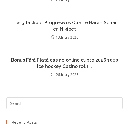
Los 5 Jackpot Progresivos Que Te Harán Soñar
en Nikibet
13th July 2026
Bonus Fără Plată casino online cupto 2026 1000
ice hockey Casino rotir ..
26th July 2026
Recent Posts