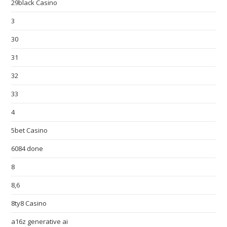
29black Casino
3
30
31
32
33
4
5bet Casino
6084 done
8
8,6
8ty8 Casino
a16z generative ai