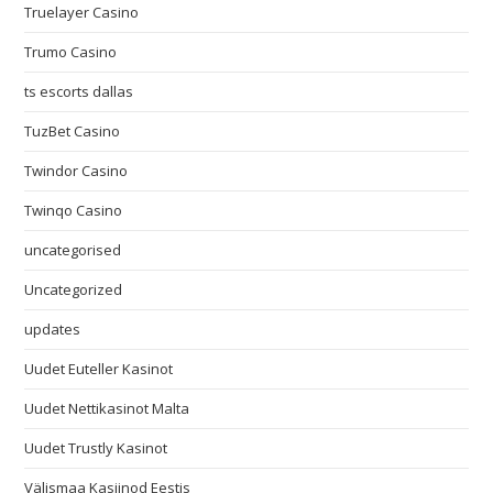
Truelayer Casino
Trumo Casino
ts escorts dallas
TuzBet Casino
Twindor Casino
Twinqo Casino
uncategorised
Uncategorized
updates
Uudet Euteller Kasinot
Uudet Nettikasinot Malta
Uudet Trustly Kasinot
Välismaa Kasiinod Eestis