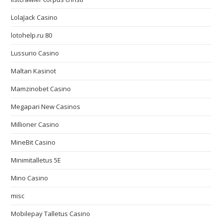
LolaJack Casino
lotohelp.ru 80
Lussurio Casino
Maltan Kasinot
Mamzinobet Casino
Megapari New Casinos
Millioner Casino
MineBit Casino
Minimitalletus 5E
Mino Casino
misc
Mobilepay Talletus Casino