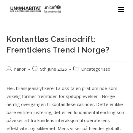
Kontantløs Casinodrift:
Fremtidens Trend i Norge?
nanor
9th June 2026
Uncategorised
Hei, bransjeanalytikere! La oss ta en prat om noe som
virkelig former fremtiden for spillopplevelsen i Norge –
nemlig overgangen til kontantløse casinoer. Dette er ikke
bare en liten justering; det er en fundamental endring som
påvirker alt fra kundens interaksjon til operatørens
effektivitet og sikkerhet. Mens vi ser på trender globalt,