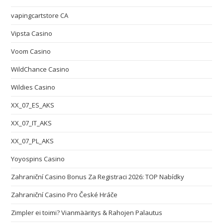
vapingcartstore CA
Vipsta Casino
Voom Casino
WildChance Casino
Wildies Casino
XX_07_ES_AKS
XX_07_IT_AKS
XX_07_PL_AKS
Yoyospins Casino
Zahraniční Casino Bonus Za Registraci 2026: TOP Nabídky
Zahraniční Casino Pro České Hráče
Zimpler ei toimi? Vianmääritys & Rahojen Palautus