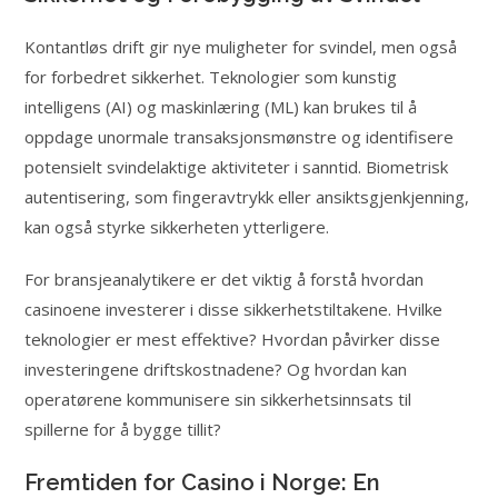
Kontantløs drift gir nye muligheter for svindel, men også
for forbedret sikkerhet. Teknologier som kunstig
intelligens (AI) og maskinlæring (ML) kan brukes til å
oppdage unormale transaksjonsmønstre og identifisere
potensielt svindelaktige aktiviteter i sanntid. Biometrisk
autentisering, som fingeravtrykk eller ansiktsgjenkjenning,
kan også styrke sikkerheten ytterligere.
For bransjeanalytikere er det viktig å forstå hvordan
casinoene investerer i disse sikkerhetstiltakene. Hvilke
teknologier er mest effektive? Hvordan påvirker disse
investeringene driftskostnadene? Og hvordan kan
operatørene kommunisere sin sikkerhetsinnsats til
spillerne for å bygge tillit?
Fremtiden for Casino i Norge: En