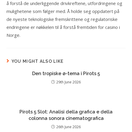
å forstå de underliggende drivkreftene, utfordringene og
mulighetene som følger med. Å holde seg oppdatert på
de nyeste teknologiske fremskrittene og regulatoriske
endringene er nøkkelen til å forstå fremtiden for casino i
Norge.
YOU MIGHT ALSO LIKE
Den tropiske ø-tema i Pirots 5
29th June 2026
Pirots 5 Slot: Analisi della grafica e della
colonna sonora cinematografica
26th June 2026