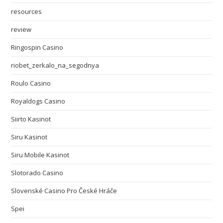
resources
review
Ringospin Casino
riobet_zerkalo_na_segodnya
Roulo Casino
Royaldogs Casino
Siirto Kasinot
Siru Kasinot
Siru Mobile Kasinot
Slotorado Casino
Slovenské Casino Pro České Hráče
Spei