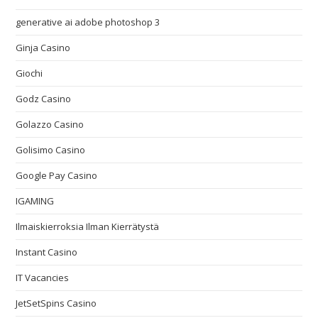
generative ai adobe photoshop 3
Ginja Casino
Giochi
Godz Casino
Golazzo Casino
Golisimo Casino
Google Pay Casino
IGAMING
Ilmaiskierroksia Ilman Kierrätystä
Instant Casino
IT Vacancies
JetSetSpins Casino