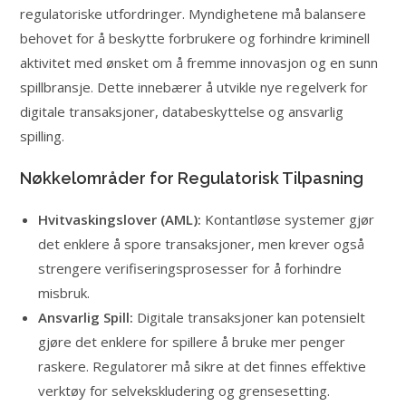
regulatoriske utfordringer. Myndighetene må balansere
behovet for å beskytte forbrukere og forhindre kriminell
aktivitet med ønsket om å fremme innovasjon og en sunn
spillbransje. Dette innebærer å utvikle nye regelverk for
digitale transaksjoner, databeskyttelse og ansvarlig
spilling.
Nøkkelområder for Regulatorisk Tilpasning
Hvitvaskingslover (AML):
Kontantløse systemer gjør
det enklere å spore transaksjoner, men krever også
strengere verifiseringsprosesser for å forhindre
misbruk.
Ansvarlig Spill:
Digitale transaksjoner kan potensielt
gjøre det enklere for spillere å bruke mer penger
raskere. Regulatorer må sikre at det finnes effektive
verktøy for selvekskludering og grensesetting.