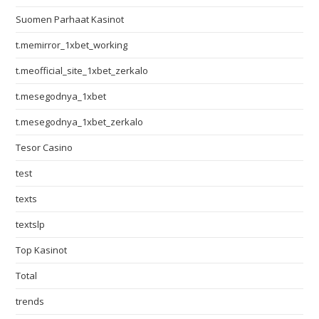
Suomen Parhaat Kasinot
t.memirror_1xbet_working
t.meofficial_site_1xbet_zerkalo
t.mesegodnya_1xbet
t.mesegodnya_1xbet_zerkalo
Tesor Casino
test
texts
textslp
Top Kasinot
Total
trends