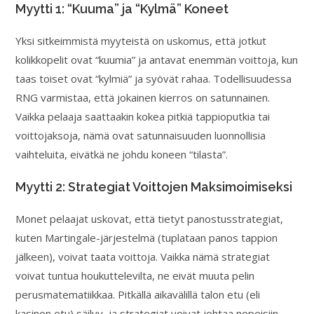
Myytti 1: “Kuuma” ja “Kylmä” Koneet
Yksi sitkeimmistä myyteistä on uskomus, että jotkut
kolikkopelit ovat “kuumia” ja antavat enemmän voittoja, kun
taas toiset ovat “kylmiä” ja syövät rahaa. Todellisuudessa
RNG varmistaa, että jokainen kierros on satunnainen.
Vaikka pelaaja saattaakin kokea pitkiä tappioputkia tai
voittojaksoja, nämä ovat satunnaisuuden luonnollisia
vaihteluita, eivätkä ne johdu koneen “tilasta”.
Myytti 2: Strategiat Voittojen Maksimoimiseksi
Monet pelaajat uskovat, että tietyt panostusstrategiat,
kuten Martingale-järjestelmä (tuplataan panos tappion
jälkeen), voivat taata voittoja. Vaikka nämä strategiat
voivat tuntua houkuttelevilta, ne eivät muuta pelin
perusmatematiikkaa. Pitkällä aikavälillä talon etu (eli
kasinon etu) säilyy, ja strategiat voivat johtaa nopeisiin