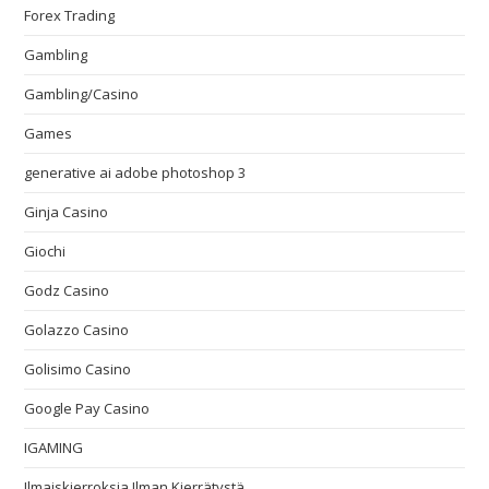
Forex Trading
Gambling
Gambling/Casino
Games
generative ai adobe photoshop 3
Ginja Casino
Giochi
Godz Casino
Golazzo Casino
Golisimo Casino
Google Pay Casino
IGAMING
Ilmaiskierroksia Ilman Kierrätystä