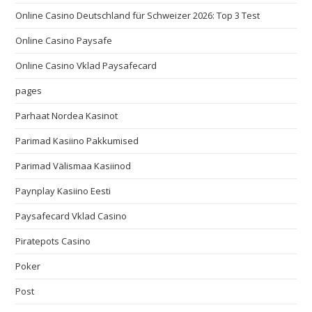
Online Casino Deutschland für Schweizer 2026: Top 3 Test
Online Casino Paysafe
Online Casino Vklad Paysafecard
pages
Parhaat Nordea Kasinot
Parimad Kasiino Pakkumised
Parimad Välismaa Kasiinod
Paynplay Kasiino Eesti
Paysafecard Vklad Casino
Piratepots Casino
Poker
Post