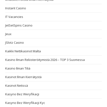
Instant Casino
IT Vacancies
JetSetSpins Casino
Jeux
JSlotz Casino
Kaikki Nettikasinot Malta
Kasino Ilman Rekisteröitymistä 2026 – TOP 3 Suomessa
Kasino Ilman Tiliä
Kasinot Ilman Kierrätystä
Kasinot Netissä
Kasyno Bez Weryfikacji
Kasyno Bez Weryfikacji Kyc