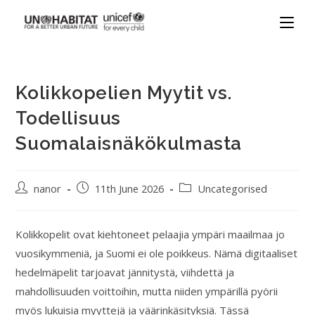
Kolikkopelien Myytit vs.
Todellisuus
Suomalaisnäkökulmasta
nanor
11th June 2026
Uncategorised
Kolikkopelit ovat kiehtoneet pelaajia ympäri maailmaa jo
vuosikymmeniä, ja Suomi ei ole poikkeus. Nämä digitaaliset
hedelmäpelit tarjoavat jännitystä, viihdettä ja
mahdollisuuden voittoihin, mutta niiden ympärillä pyörii
myös lukuisia myyttejä ja väärinkäsityksiä. Tässä