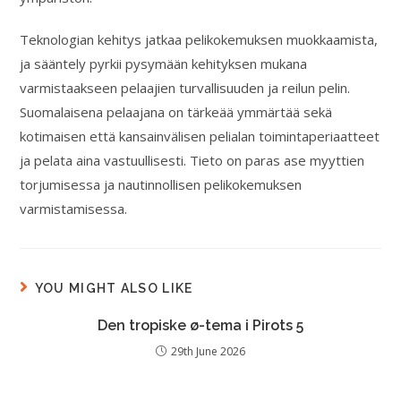
Teknologian kehitys jatkaa pelikokemuksen muokkaamista,
ja sääntely pyrkii pysymään kehityksen mukana
varmistaakseen pelaajien turvallisuuden ja reilun pelin.
Suomalaisena pelaajana on tärkeää ymmärtää sekä
kotimaisen että kansainvälisen pelialan toimintaperiaatteet
ja pelata aina vastuullisesti. Tieto on paras ase myyttien
torjumisessa ja nautinnollisen pelikokemuksen
varmistamisessa.
YOU MIGHT ALSO LIKE
Den tropiske ø-tema i Pirots 5
29th June 2026