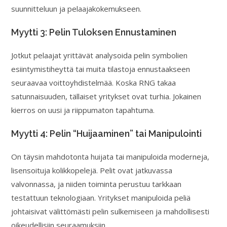
suunnitteluun ja pelaajakokemukseen.
Myytti 3: Pelin Tuloksen Ennustaminen
Jotkut pelaajat yrittävät analysoida pelin symbolien
esiintymistiheyttä tai muita tilastoja ennustaakseen
seuraavaa voittoyhdistelmää. Koska RNG takaa
satunnaisuuden, tällaiset yritykset ovat turhia. Jokainen
kierros on uusi ja riippumaton tapahtuma.
Myytti 4: Pelin “Huijaaminen” tai Manipulointi
On täysin mahdotonta huijata tai manipuloida moderneja,
lisensoituja kolikkopelejä. Pelit ovat jatkuvassa
valvonnassa, ja niiden toiminta perustuu tarkkaan
testattuun teknologiaan. Yritykset manipuloida peliä
johtaisivat välittömästi pelin sulkemiseen ja mahdollisesti
oikeudellisiin seuraamuksiin.