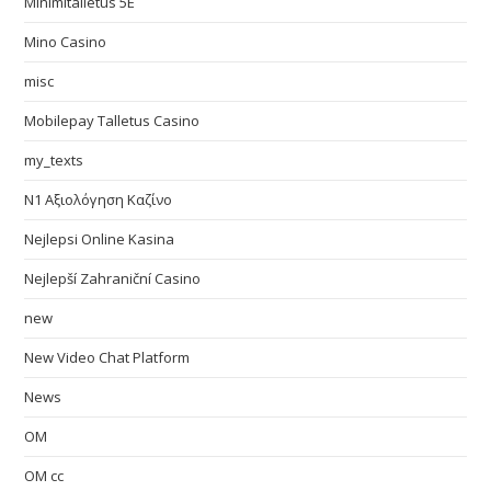
Minimitalletus 5E
Mino Casino
misc
Mobilepay Talletus Casino
my_texts
N1 Αξιολόγηση Καζίνο
Nejlepsi Online Kasina
Nejlepší Zahraniční Casino
new
New Video Chat Platform
News
OM
OM cc