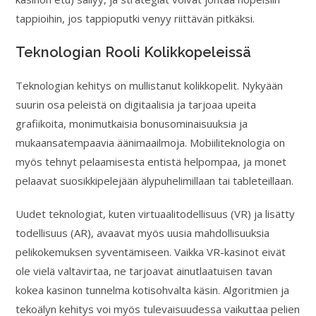
tappioihin, jos tappioputki venyy riittävän pitkäksi.
Teknologian Rooli Kolikkopeleissä
Teknologian kehitys on mullistanut kolikkopelit. Nykyään
suurin osa peleistä on digitaalisia ja tarjoaa upeita
grafiikoita, monimutkaisia bonusominaisuuksia ja
mukaansatempaavia äänimaailmoja. Mobiiliteknologia on
myös tehnyt pelaamisesta entistä helpompaa, ja monet
pelaavat suosikkipelejään älypuhelimillaan tai tableteillaan.
Uudet teknologiat, kuten virtuaalitodellisuus (VR) ja lisätty
todellisuus (AR), avaavat myös uusia mahdollisuuksia
pelikokemuksen syventämiseen. Vaikka VR-kasinot eivät
ole vielä valtavirtaa, ne tarjoavat ainutlaatuisen tavan
kokea kasinon tunnelma kotisohvalta käsin. Algoritmien ja
tekoälyn kehitys voi myös tulevaisuudessa vaikuttaa pelien