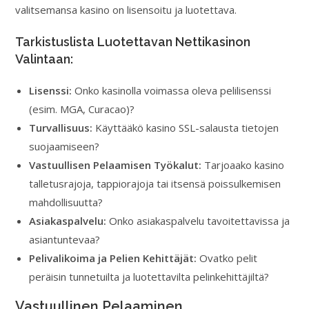
valitsemansa kasino on lisensoitu ja luotettava.
Tarkistuslista Luotettavan Nettikasinon
Valintaan:
Lisenssi:
Onko kasinolla voimassa oleva pelilisenssi
(esim. MGA, Curacao)?
Turvallisuus:
Käyttääkö kasino SSL-salausta tietojen
suojaamiseen?
Vastuullisen Pelaamisen Työkalut:
Tarjoaako kasino
talletusrajoja, tappiorajoja tai itsensä poissulkemisen
mahdollisuutta?
Asiakaspalvelu:
Onko asiakaspalvelu tavoitettavissa ja
asiantuntevaa?
Pelivalikoima ja Pelien Kehittäjät:
Ovatko pelit
peräisin tunnetuilta ja luotettavilta pelinkehittäjiltä?
Vastuullinen Pelaaminen