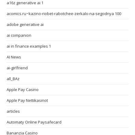
a16z generative ai 1
acomics.ru~kazino-riobet-rabotchee-zerkalo-na-segodnya 100
adobe generative ai
ai companion
ai in finance examples 1
AI News
ai-girlfriend
all_BAz
Apple Pay Casino
Apple Pay Nettikasinot
articles
Automaty Online Paysafecard
Bananzia Casino