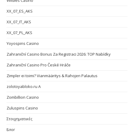
Wildies Casino
XX_07_ES_AKS
XX_07_IT_AKS
XX_07_PL_AKS
Yoyospins Casino
Zahraniční Casino Bonus Za Registraci 2026: TOP Nabídky
Zahraniční Casino Pro České Hráče
Zimpler ei toimi? Vianmääritys & Rahojen Palautus
zolotoyabloko.ru A
Zombillion Casino
Zuluspins Casino
Στοιχηματικές
Блог