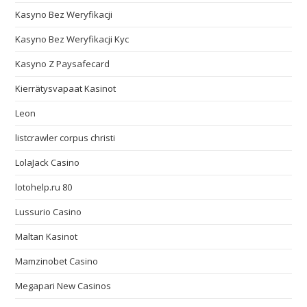
Kasyno Bez Weryfikacji
Kasyno Bez Weryfikacji Kyc
Kasyno Z Paysafecard
Kierrätysvapaat Kasinot
Leon
listcrawler corpus christi
LolaJack Casino
lotohelp.ru 80
Lussurio Casino
Maltan Kasinot
Mamzinobet Casino
Megapari New Casinos