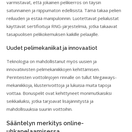
varmistavat, että jokainen pelikierros on täysin
satunnainen ja riippumaton edellisistä. Tämä takaa pelien
reiluuden ja estää manipuloinnin. Luotettavat pelialustat
käyttävät sertifioituja RNG-järjestelmiä, jotka takaavat
tasapuolisen pelikokemuksen kaikille pelaajille.
Uudet pelimekaniikat ja innovaatiot
Teknologia on mahdollistanut myös uusien ja
innovatiivisten pelimekaniikkojen kehittämisen.
Perinteisten voittolinjojen rinnalle on tullut Megaways-
mekaniikkoja, klusterivoittoja ja lukuisia muita tapoja
voittaa. Bonuspelit ovat kehittyneet monimutkaisiksi
seikkailuiksi, jotka tarjoavat lisäjännitystä ja
mahdollisuuksia suuriin voittoihin.
Sääntelyn merkitys online-
uhkapelaamisessa