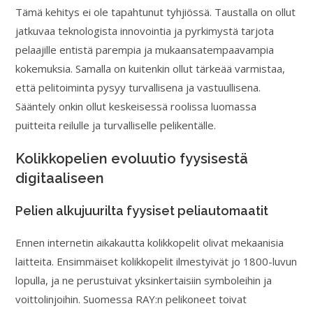
Tämä kehitys ei ole tapahtunut tyhjiössä. Taustalla on ollut
jatkuvaa teknologista innovointia ja pyrkimystä tarjota
pelaajille entistä parempia ja mukaansatempaavampia
kokemuksia. Samalla on kuitenkin ollut tärkeää varmistaa,
että pelitoiminta pysyy turvallisena ja vastuullisena.
Sääntely onkin ollut keskeisessä roolissa luomassa
puitteita reilulle ja turvalliselle pelikentälle.
Kolikkopelien evoluutio fyysisestä
digitaaliseen
Pelien alkujuurilta fyysiset peliautomaatit
Ennen internetin aikakautta kolikkopelit olivat mekaanisia
laitteita. Ensimmäiset kolikkopelit ilmestyivät jo 1800-luvun
lopulla, ja ne perustuivat yksinkertaisiin symboleihin ja
voittolinjoihin. Suomessa RAY:n pelikoneet toivat