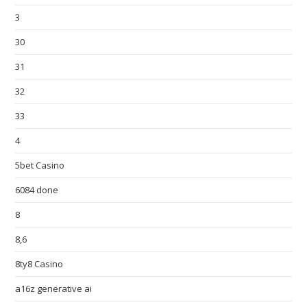
3
30
31
32
33
4
5bet Casino
6084 done
8
8,6
8ty8 Casino
a16z generative ai