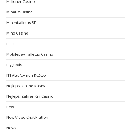
Millioner Casino
MineBit Casino
Minimitalletus 5E
Mino Casino
misc
Mobilepay Talletus Casino
my_texts
N1 Αξιολόγηση Καζίνο
Nejlepsi Online Kasina
Nejlepší Zahraniční Casino
new
New Video Chat Platform
News