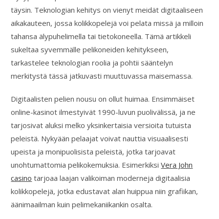
täysin. Teknologian kehitys on vienyt meidät digitaaliseen
aikakauteen, jossa kolikkopelejä voi pelata missä ja milloin
tahansa älypuhelimella tai tietokoneella. Tämä artikkeli
sukeltaa syvemmälle pelikoneiden kehitykseen,
tarkastelee teknologian roolia ja pohtii sääntelyn
merkitystä tässä jatkuvasti muuttuvassa maisemassa.
Digitaalisten pelien nousu on ollut huimaa. Ensimmäiset
online-kasinot ilmestyivät 1990-luvun puolivälissä, ja ne
tarjosivat aluksi melko yksinkertaisia versioita tutuista
peleistä. Nykyään pelaajat voivat nauttia visuaalisesti
upeista ja monipuolisista peleistä, jotka tarjoavat
unohtumattomia pelikokemuksia. Esimerkiksi
Vera John
casino
tarjoaa laajan valikoiman moderneja digitaalisia
kolikkopelejä, jotka edustavat alan huippua niin grafiikan,
äänimaailman kuin pelimekaniikankin osalta.