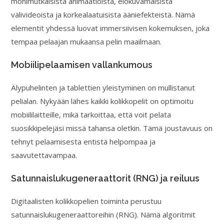
monimutkaisista animaatioista, elokuvamaisista
välivideoista ja korkealaatuisista ääniefekteistä. Nämä
elementit yhdessä luovat immersiivisen kokemuksen, joka
tempaa pelaajan mukaansa pelin maailmaan.
Mobiilipelaamisen vallankumous
Älypuhelinten ja tablettien yleistyminen on mullistanut
pelialan. Nykyään lähes kaikki kolikkopelit on optimoitu
mobiililaitteille, mikä tarkoittaa, että voit pelata
suosikkipelejäsi missä tahansa oletkin. Tämä joustavuus on
tehnyt pelaamisesta entistä helpompaa ja
saavutettavampaa.
Satunnaislukugeneraattorit (RNG) ja reiluus
Digitaalisten kolikkopelien toiminta perustuu
satunnaislukugeneraattoreihin (RNG). Nämä algoritmit