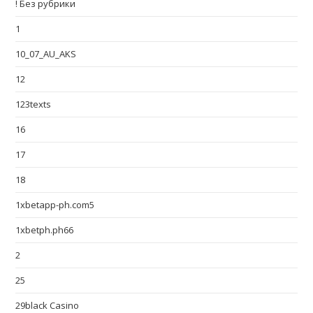
! Без рубрики
1
10_07_AU_AKS
12
123texts
16
17
18
1xbetapp-ph.com5
1xbetph.ph66
2
25
29black Casino