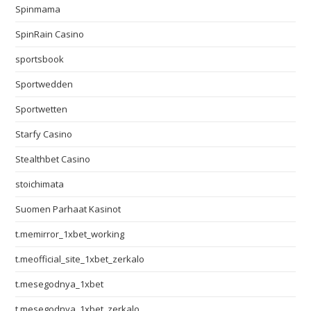
Spinmama
SpinRain Casino
sportsbook
Sportwedden
Sportwetten
Starfy Casino
Stealthbet Casino
stoichimata
Suomen Parhaat Kasinot
t.memirror_1xbet_working
t.meofficial_site_1xbet_zerkalo
t.mesegodnya_1xbet
t.mesegodnya_1xbet_zerkalo