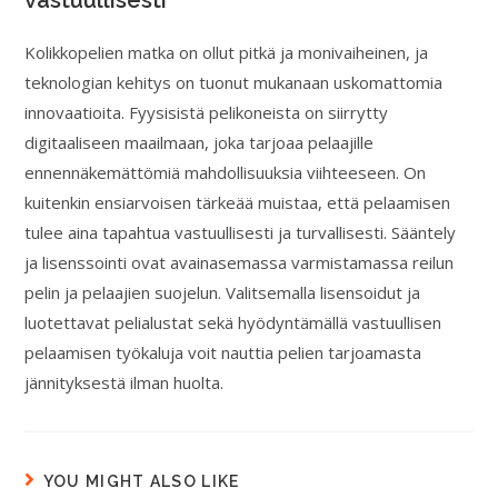
vastuullisesti
Kolikkopelien matka on ollut pitkä ja monivaiheinen, ja
teknologian kehitys on tuonut mukanaan uskomattomia
innovaatioita. Fyysisistä pelikoneista on siirrytty
digitaaliseen maailmaan, joka tarjoaa pelaajille
ennennäkemättömiä mahdollisuuksia viihteeseen. On
kuitenkin ensiarvoisen tärkeää muistaa, että pelaamisen
tulee aina tapahtua vastuullisesti ja turvallisesti. Sääntely
ja lisenssointi ovat avainasemassa varmistamassa reilun
pelin ja pelaajien suojelun. Valitsemalla lisensoidut ja
luotettavat pelialustat sekä hyödyntämällä vastuullisen
pelaamisen työkaluja voit nauttia pelien tarjoamasta
jännityksestä ilman huolta.
YOU MIGHT ALSO LIKE