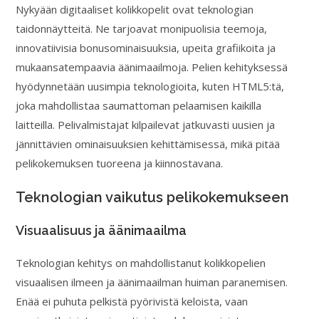
Nykyään digitaaliset kolikkopelit ovat teknologian
taidonnäytteitä. Ne tarjoavat monipuolisia teemoja,
innovatiivisia bonusominaisuuksia, upeita grafiikoita ja
mukaansatempaavia äänimaailmoja. Pelien kehityksessä
hyödynnetään uusimpia teknologioita, kuten HTML5:tä,
joka mahdollistaa saumattoman pelaamisen kaikilla
laitteilla. Pelivalmistajat kilpailevat jatkuvasti uusien ja
jännittävien ominaisuuksien kehittämisessä, mikä pitää
pelikokemuksen tuoreena ja kiinnostavana.
Teknologian vaikutus pelikokemukseen
Visuaalisuus ja äänimaailma
Teknologian kehitys on mahdollistanut kolikkopelien
visuaalisen ilmeen ja äänimaailman huiman paranemisen.
Enää ei puhuta pelkistä pyörivistä keloista, vaan