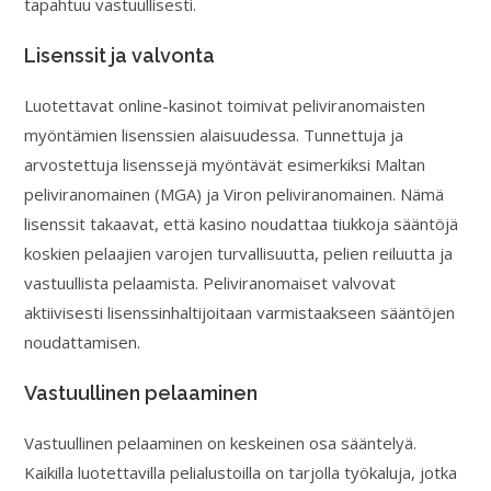
tapahtuu vastuullisesti.
Lisenssit ja valvonta
Luotettavat online-kasinot toimivat peliviranomaisten
myöntämien lisenssien alaisuudessa. Tunnettuja ja
arvostettuja lisenssejä myöntävät esimerkiksi Maltan
peliviranomainen (MGA) ja Viron peliviranomainen. Nämä
lisenssit takaavat, että kasino noudattaa tiukkoja sääntöjä
koskien pelaajien varojen turvallisuutta, pelien reiluutta ja
vastuullista pelaamista. Peliviranomaiset valvovat
aktiivisesti lisenssinhaltijoitaan varmistaakseen sääntöjen
noudattamisen.
Vastuullinen pelaaminen
Vastuullinen pelaaminen on keskeinen osa sääntelyä.
Kaikilla luotettavilla pelialustoilla on tarjolla työkaluja, jotka