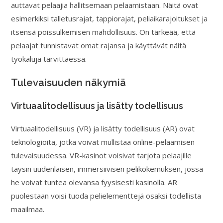
auttavat pelaajia hallitsemaan pelaamistaan. Näitä ovat
esimerkiksi talletusrajat, tappiorajat, peliaikarajoitukset ja
itsensä poissulkemisen mahdollisuus. On tärkeää, että
pelaajat tunnistavat omat rajansa ja käyttävät näitä
työkaluja tarvittaessa.
Tulevaisuuden näkymiä
Virtuaalitodellisuus ja lisätty todellisuus
Virtuaalitodellisuus (VR) ja lisätty todellisuus (AR) ovat
teknologioita, jotka voivat mullistaa online-pelaamisen
tulevaisuudessa. VR-kasinot voisivat tarjota pelaajille
täysin uudenlaisen, immersiivisen pelikokemuksen, jossa
he voivat tuntea olevansa fyysisesti kasinolla. AR
puolestaan voisi tuoda pelielementtejä osaksi todellista
maailmaa.