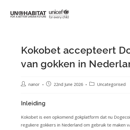
Kokobet accepteert D
van gokken in Nederla
nanor
22nd June 2026
Uncategorised
Inleiding
Kokobet is een opkomend gokplatform dat nu Dogecoin 
reguliere gokkers in Nederland om gebruik te maken v