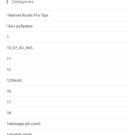
Categories
! Marvel Rivals Pro Tips
! Без рубрики
1
10_07_AU_AKS
11
12
123texts
16
17
18
1xbetapp-ph.com5
1xbetph.ph66