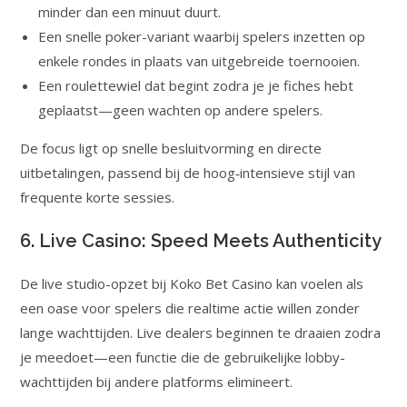
minder dan een minuut duurt.
Een snelle poker-variant waarbij spelers inzetten op
enkele rondes in plaats van uitgebreide toernooien.
Een roulettewiel dat begint zodra je je fiches hebt
geplaatst—geen wachten op andere spelers.
De focus ligt op snelle besluitvorming en directe
uitbetalingen, passend bij de hoog‑intensieve stijl van
frequente korte sessies.
6. Live Casino: Speed Meets Authenticity
De live studio-opzet bij Koko Bet Casino kan voelen als
een oase voor spelers die realtime actie willen zonder
lange wachttijden. Live dealers beginnen te draaien zodra
je meedoet—een functie die de gebruikelijke lobby-
wachttijden bij andere platforms elimineert.