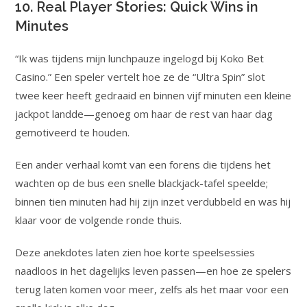
10. Real Player Stories: Quick Wins in
Minutes
“Ik was tijdens mijn lunchpauze ingelogd bij Koko Bet
Casino.” Een speler vertelt hoe ze de “Ultra Spin” slot
twee keer heeft gedraaid en binnen vijf minuten een kleine
jackpot landde—genoeg om haar de rest van haar dag
gemotiveerd te houden.
Een ander verhaal komt van een forens die tijdens het
wachten op de bus een snelle blackjack-tafel speelde;
binnen tien minuten had hij zijn inzet verdubbeld en was hij
klaar voor de volgende ronde thuis.
Deze anekdotes laten zien hoe korte speelsessies
naadloos in het dagelijks leven passen—en hoe ze spelers
terug laten komen voor meer, zelfs als het maar voor een