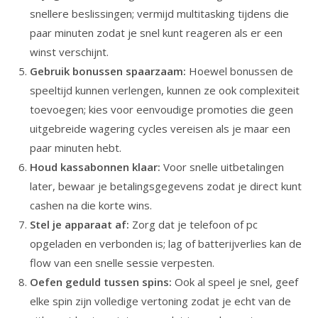
snellere beslissingen; vermijd multitasking tijdens die
paar minuten zodat je snel kunt reageren als er een
winst verschijnt.
Gebruik bonussen spaarzaam:
Hoewel bonussen de
speeltijd kunnen verlengen, kunnen ze ook complexiteit
toevoegen; kies voor eenvoudige promoties die geen
uitgebreide wagering cycles vereisen als je maar een
paar minuten hebt.
Houd kassabonnen klaar:
Voor snelle uitbetalingen
later, bewaar je betalingsgegevens zodat je direct kunt
cashen na die korte wins.
Stel je apparaat af:
Zorg dat je telefoon of pc
opgeladen en verbonden is; lag of batterijverlies kan de
flow van een snelle sessie verpesten.
Oefen geduld tussen spins:
Ook al speel je snel, geef
elke spin zijn volledige vertoning zodat je echt van de