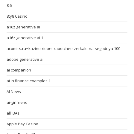
8,6
8ty8 Casino
a16z generative ai
a16z generative ai 1
acomics.ru~kazino-riobet-rabotchee-zerkalo-na-segodnya 100
adobe generative ai
ai companion
ai in finance examples 1
AI News
ai-girlfriend
all_BAz
Apple Pay Casino