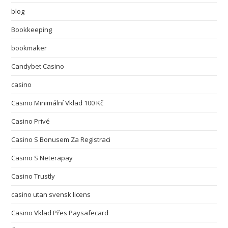
blog
Bookkeeping
bookmaker
Candybet Casino
casino
Casino Minimální Vklad 100 Kč
Casino Privé
Casino S Bonusem Za Registraci
Casino S Neterapay
Casino Trustly
casino utan svensk licens
Casino Vklad Přes Paysafecard