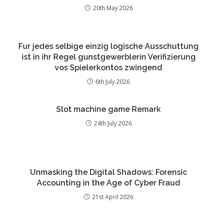
20th May 2026
Fur jedes selbige einzig logische Ausschuttung
ist in ihr Regel gunstgewerblerin Verifizierung
vos Spielerkontos zwingend
6th July 2026
Slot machine game Remark
24th July 2026
Unmasking the Digital Shadows: Forensic
Accounting in the Age of Cyber Fraud
21st April 2026