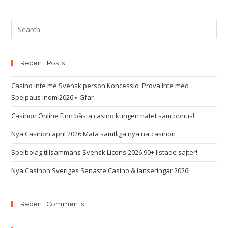
Recent Posts
Casino Inte me Svensk person Koncessio ️ Prova Inte med
Spelpaus inom 2026 » Gfar
Casinon Online Finn bästa casino kungen nätet sam bonus!
Nya Casinon april 2026 Mäta samtliga nya nätcasinon
Spelbolag tillsammans Svensk Licens 2026 90+ listade sajter!
Nya Casinon Sveriges Senaste Casino & lanseringar 2026!
Recent Comments