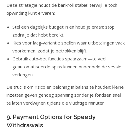
Deze strategie houdt de bankroll stabiel terwijl je toch
opwinding kunt ervaren:
Stel een dagelijks budget in en houd je eraan; stop
zodra je dat hebt bereikt.
Kies voor laag‑variantie spellen waar uitbetalingen vaak
voorkomen, zodat je betrokken blijft.
Gebruik auto‑bet functies spaarzaam—te veel
geautomatiseerde spins kunnen onbedoeld de sessie
verlengen.
De truc is om risico en beloning in balans te houden: kleine
inzetten geven genoeg spanning zonder je fondsen snel
te laten verdwijnen tijdens die vluchtige minuten.
9. Payment Options for Speedy
Withdrawals