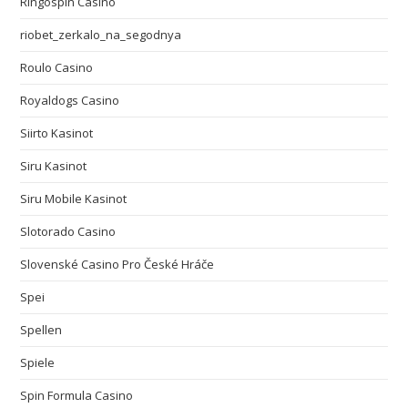
Ringospin Casino
riobet_zerkalo_na_segodnya
Roulo Casino
Royaldogs Casino
Siirto Kasinot
Siru Kasinot
Siru Mobile Kasinot
Slotorado Casino
Slovenské Casino Pro České Hráče
Spei
Spellen
Spiele
Spin Formula Casino