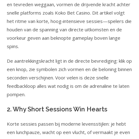
en tevreden weggaan, vormen de drijvende kracht achter
snelle platforms zoals Koko Bet Casino. Dit artikel volgt
het ritme van korte, hoog‑intensieve sessies—spelers die
houden van de spanning van directe uitkomsten en de
voorkeur geven aan beknopte gameplay boven lange
spins.
De aantrekkingskracht ligt in de directe bevrediging: klik op
een knop, zie symbolen zich vormen en de beloning binnen
seconden verschijnen. Voor velen is deze snelle
feedbackloop alles wat nodig is om de adrenaline te laten
pompen.
2. Why Short Sessions Win Hearts
Korte sessies passen bij moderne levensstijlen: je hebt
een lunchpauze, wacht op een vlucht, of vermaakt je even