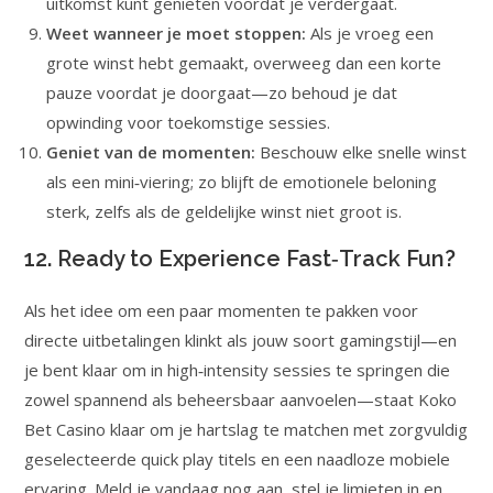
uitkomst kunt genieten voordat je verdergaat.
Weet wanneer je moet stoppen:
Als je vroeg een
grote winst hebt gemaakt, overweeg dan een korte
pauze voordat je doorgaat—zo behoud je dat
opwinding voor toekomstige sessies.
Geniet van de momenten:
Beschouw elke snelle winst
als een mini‑viering; zo blijft de emotionele beloning
sterk, zelfs als de geldelijke winst niet groot is.
12. Ready to Experience Fast‑Track Fun?
Als het idee om een paar momenten te pakken voor
directe uitbetalingen klinkt als jouw soort gamingstijl—en
je bent klaar om in high‑intensity sessies te springen die
zowel spannend als beheersbaar aanvoelen—staat Koko
Bet Casino klaar om je hartslag te matchen met zorgvuldig
geselecteerde quick play titels en een naadloze mobiele
ervaring. Meld je vandaag nog aan, stel je limieten in en