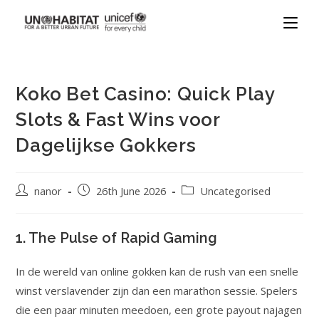
Koko Bet Casino: Quick Play
Slots & Fast Wins voor
Dagelijkse Gokkers
nanor
26th June 2026
Uncategorised
1. The Pulse of Rapid Gaming
In de wereld van online gokken kan de rush van een snelle
winst verslavender zijn dan een marathon sessie. Spelers
die een paar minuten meedoen, een grote payout najagen