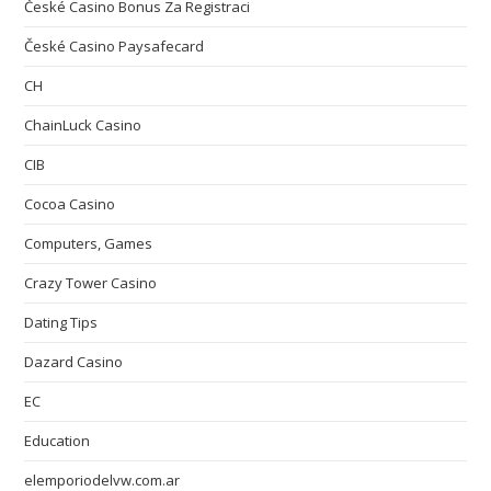
České Casino Bonus Za Registraci
České Casino Paysafecard
CH
ChainLuck Casino
CIB
Cocoa Casino
Computers, Games
Crazy Tower Сasino
Dating Tips
Dazard Casino
EC
Education
elemporiodelvw.com.ar