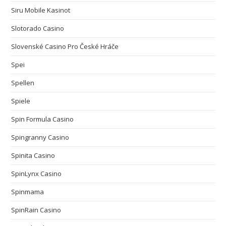
Siru Mobile Kasinot
Slotorado Casino
Slovenské Casino Pro České Hráče
Spei
Spellen
Spiele
Spin Formula Casino
Spingranny Casino
Spinita Casino
SpinLynx Casino
Spinmama
SpinRain Casino