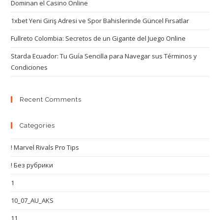
Dominan el Casino Online
1xbet Yeni Giriş Adresi ve Spor Bahislerinde Güncel Fırsatlar
Fullreto Colombia: Secretos de un Gigante del Juego Online
Starda Ecuador: Tu Guía Sencilla para Navegar sus Términos y
Condiciones
Recent Comments
Categories
! Marvel Rivals Pro Tips
! Без рубрики
1
10_07_AU_AKS
11