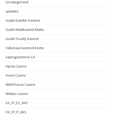
Uncategorized
updates
Uudet Euteller Kasinot
Uudet Nettikasinot Malta
Uudet Trustly Kasinot
Välismaa Kasiinod Eestis
vapingcartstore CA
Vipsta Casino
Voom Casino
WildChance Casino
Wildies Casino
XX_07_ES_AKS
XX_07_IT_AKS