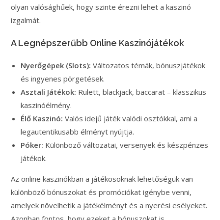
olyan valósághűek, hogy szinte érezni lehet a kaszinó
izgalmát.
A Legnépszerűbb Online Kaszinójátékok
Nyerőgépek (Slots):
Változatos témák, bónuszjátékok
és ingyenes pörgetések.
Asztali Játékok:
Rulett, blackjack, baccarat – klasszikus
kaszinóélmény.
Élő Kaszinó:
Valós idejű játék valódi osztókkal, ami a
legautentikusabb élményt nyújtja.
Póker:
Különböző változatai, versenyek és készpénzes
játékok.
Az online kaszinókban a játékosoknak lehetőségük van
különböző bónuszokat és promóciókat igénybe venni,
amelyek növelhetik a játékélményt és a nyerési esélyeket.
Azonban fontos, hogy ezeket a bónuszokat is