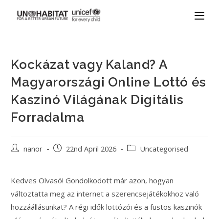
Kockázat vagy Kaland? A
Magyarországi Online Lottó és
Kaszinó Világának Digitális
Forradalma
nanor
22nd April 2026
Uncategorised
Kedves Olvasó! Gondolkodott már azon, hogyan
változtatta meg az internet a szerencsejátékokhoz való
hozzáállásunkat? A régi idők lottózói és a füstös kaszinók