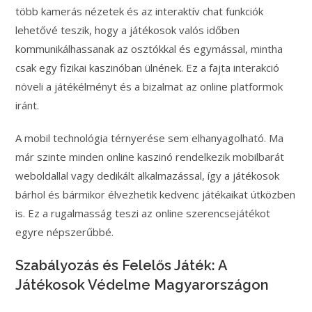
több kamerás nézetek és az interaktív chat funkciók
lehetővé teszik, hogy a játékosok valós időben
kommunikálhassanak az osztókkal és egymással, mintha
csak egy fizikai kaszinóban ülnének. Ez a fajta interakció
növeli a játékélményt és a bizalmat az online platformok
iránt.
A mobil technológia térnyerése sem elhanyagolható. Ma
már szinte minden online kaszinó rendelkezik mobilbarát
weboldallal vagy dedikált alkalmazással, így a játékosok
bárhol és bármikor élvezhetik kedvenc játékaikat útközben
is. Ez a rugalmasság teszi az online szerencsejátékot
egyre népszerűbbé.
Szabályozás és Felelős Játék: A
Játékosok Védelme Magyarországon