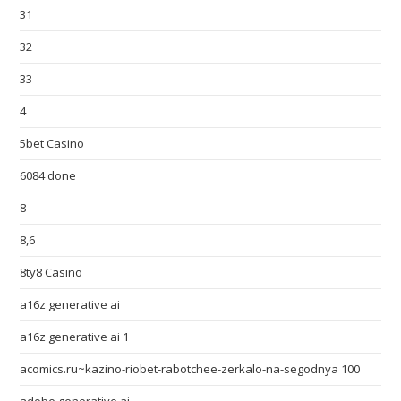
31
32
33
4
5bet Casino
6084 done
8
8,6
8ty8 Casino
a16z generative ai
a16z generative ai 1
acomics.ru~kazino-riobet-rabotchee-zerkalo-na-segodnya 100