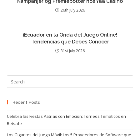
Kampanjer og Premiepotter hos Yaa Сasino
26th July 2026
¡Ecuador en la Onda del Juego Online!
Tendencias que Debes Conocer
31st July 2026
Recent Posts
Celebra las Fiestas Patrias con Emoción: Torneos Temáticos en
Betsafe
Los Gigantes del Juego Móvil: Los 5 Proveedores de Software que