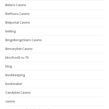
Betero Casino
Betfouru Casino
Betportal Casino
betting
BingoBongoStars Casino
Binnarybet Casino
bkschool2.ru 70
blog
Bookkeeping
bookmaker
Candybet Casino
casino