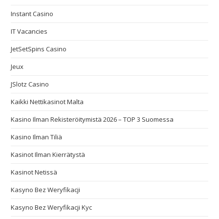
Instant Casino
IT Vacancies
JetSetSpins Casino
Jeux
JSlotz Casino
Kaikki Nettikasinot Malta
Kasino Ilman Rekisteröitymistä 2026 – TOP 3 Suomessa
Kasino Ilman Tiliä
Kasinot Ilman Kierrätystä
Kasinot Netissä
Kasyno Bez Weryfikacji
Kasyno Bez Weryfikacji Kyc