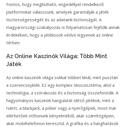
Fontos, hogy megbízható, engedéllyel rendelkező
platformokat válasszunk, amelyek garantálják a játék
tisztességességét és az adataink biztonságát. A
magyarországi szabályozás is folyamatosan fejlődik annak
érdekében, hogy a játékosok védve legyenek az online
térben.
Az Online Kaszinók Világa: Több Mint
Játék
Az online kaszinók világa sokkal többet kínál, mint pusztán
a szerencsejáték. Ez egy komplex ökoszisztéma, ahol a
technológia, a szórakozás és a biztonság összefonódik. A
hagyományos kaszinók hangulatát idéző játékok, mint a
rulett, a blackjack, a póker vagy a nyerőgépek, most már
elérhetőek otthonunk kényelméből, akár számítógépen,
akár mobiltelefonon keresztül. A grafika és a hanghatások