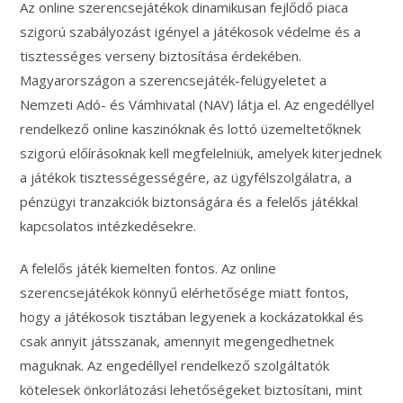
Az online szerencsejátékok dinamikusan fejlődő piaca
szigorú szabályozást igényel a játékosok védelme és a
tisztességes verseny biztosítása érdekében.
Magyarországon a szerencsejáték-felügyeletet a
Nemzeti Adó- és Vámhivatal (NAV) látja el. Az engedéllyel
rendelkező online kaszinóknak és lottó üzemeltetőknek
szigorú előírásoknak kell megfelelniük, amelyek kiterjednek
a játékok tisztességességére, az ügyfélszolgálatra, a
pénzügyi tranzakciók biztonságára és a felelős játékkal
kapcsolatos intézkedésekre.
A felelős játék kiemelten fontos. Az online
szerencsejátékok könnyű elérhetősége miatt fontos,
hogy a játékosok tisztában legyenek a kockázatokkal és
csak annyit játsszanak, amennyit megengedhetnek
maguknak. Az engedéllyel rendelkező szolgáltatók
kötelesek önkorlátozási lehetőségeket biztosítani, mint