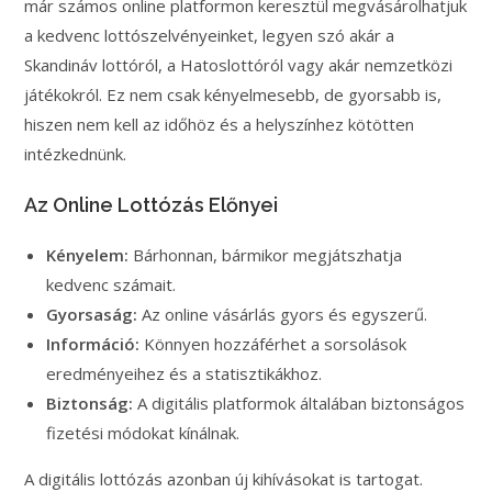
már számos online platformon keresztül megvásárolhatjuk
a kedvenc lottószelvényeinket, legyen szó akár a
Skandináv lottóról, a Hatoslottóról vagy akár nemzetközi
játékokról. Ez nem csak kényelmesebb, de gyorsabb is,
hiszen nem kell az időhöz és a helyszínhez kötötten
intézkednünk.
Az Online Lottózás Előnyei
Kényelem:
Bárhonnan, bármikor megjátszhatja
kedvenc számait.
Gyorsaság:
Az online vásárlás gyors és egyszerű.
Információ:
Könnyen hozzáférhet a sorsolások
eredményeihez és a statisztikákhoz.
Biztonság:
A digitális platformok általában biztonságos
fizetési módokat kínálnak.
A digitális lottózás azonban új kihívásokat is tartogat.