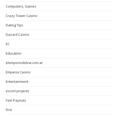
Computers, Games
Crazy Tower Сasino
Dating Tips
Dazard Casino
EC
Education
elemporiodelvw.com.ar
Emperia Casino
Entertainment
escort projects
Fast Payouts
first