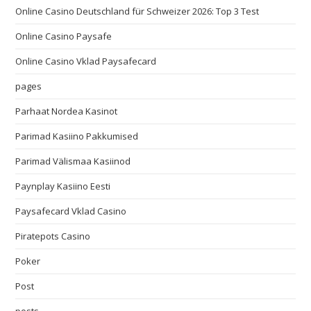
Online Casino Deutschland für Schweizer 2026: Top 3 Test
Online Casino Paysafe
Online Casino Vklad Paysafecard
pages
Parhaat Nordea Kasinot
Parimad Kasiino Pakkumised
Parimad Välismaa Kasiinod
Paynplay Kasiino Eesti
Paysafecard Vklad Casino
Piratepots Casino
Poker
Post