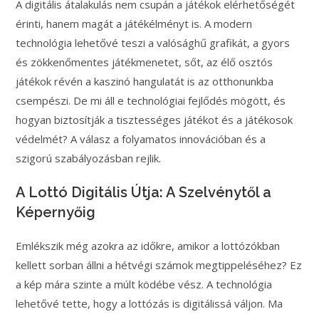
A digitális átalakulás nem csupán a játékok elérhetőségét
érinti, hanem magát a játékélményt is. A modern
technológia lehetővé teszi a valósághű grafikát, a gyors
és zökkenőmentes játékmenetet, sőt, az élő osztós
játékok révén a kaszinó hangulatát is az otthonunkba
csempészi. De mi áll e technológiai fejlődés mögött, és
hogyan biztosítják a tisztességes játékot és a játékosok
védelmét? A válasz a folyamatos innovációban és a
szigorú szabályozásban rejlik.
A Lottó Digitális Útja: A Szelvénytől a
Képernyőig
Emlékszik még azokra az időkre, amikor a lottózókban
kellett sorban állni a hétvégi számok megtippeléséhez? Ez
a kép mára szinte a múlt ködébe vész. A technológia
lehetővé tette, hogy a lottózás is digitálissá váljon. Ma