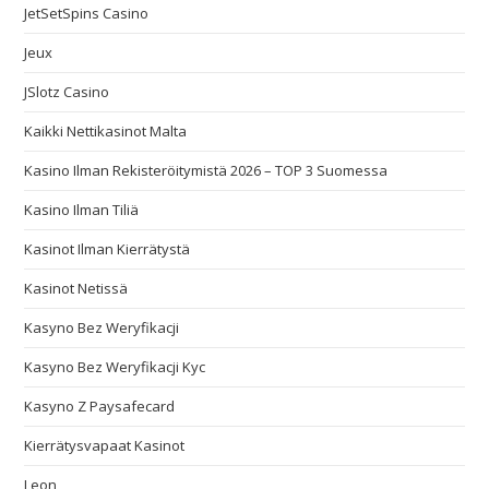
JetSetSpins Casino
Jeux
JSlotz Casino
Kaikki Nettikasinot Malta
Kasino Ilman Rekisteröitymistä 2026 – TOP 3 Suomessa
Kasino Ilman Tiliä
Kasinot Ilman Kierrätystä
Kasinot Netissä
Kasyno Bez Weryfikacji
Kasyno Bez Weryfikacji Kyc
Kasyno Z Paysafecard
Kierrätysvapaat Kasinot
Leon