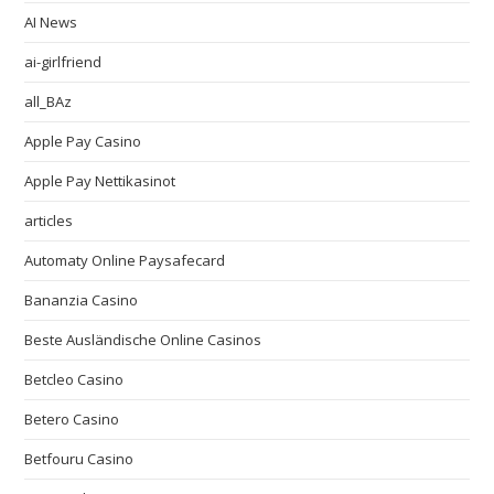
AI News
ai-girlfriend
all_BAz
Apple Pay Casino
Apple Pay Nettikasinot
articles
Automaty Online Paysafecard
Bananzia Casino
Beste Ausländische Online Casinos
Betcleo Casino
Betero Casino
Betfouru Casino