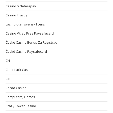
Casino S Neterapay
Casino Trustly
casino utan svensk licens
Casino Vklad Přes Paysafecard
České Casino Bonus Za Registraci
České Casino Paysafecard
CH
ChainLuck Casino
CIB
Cocoa Casino
Computers, Games
Crazy Tower Сasino