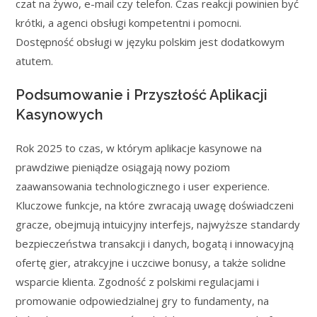
czat na żywo, e-mail czy telefon. Czas reakcji powinien być
krótki, a agenci obsługi kompetentni i pomocni.
Dostępność obsługi w języku polskim jest dodatkowym
atutem.
Podsumowanie i Przyszłość Aplikacji
Kasynowych
Rok 2025 to czas, w którym aplikacje kasynowe na
prawdziwe pieniądze osiągają nowy poziom
zaawansowania technologicznego i user experience.
Kluczowe funkcje, na które zwracają uwagę doświadczeni
gracze, obejmują intuicyjny interfejs, najwyższe standardy
bezpieczeństwa transakcji i danych, bogatą i innowacyjną
ofertę gier, atrakcyjne i uczciwe bonusy, a także solidne
wsparcie klienta. Zgodność z polskimi regulacjami i
promowanie odpowiedzialnej gry to fundamenty, na