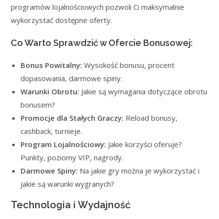
programów lojalnościowych pozwoli Ci maksymalnie
wykorzystać dostępne oferty.
Co Warto Sprawdzić w Ofercie Bonusowej:
Bonus Powitalny:
Wysokość bonusu, procent
dopasowania, darmowe spiny.
Warunki Obrotu:
Jakie są wymagania dotyczące obrotu
bonusem?
Promocje dla Stałych Graczy:
Reload bonusy,
cashback, turnieje.
Program Lojalnościowy:
Jakie korzyści oferuje?
Punkty, poziomy VIP, nagrody.
Darmowe Spiny:
Na jakie gry można je wykorzystać i
jakie są warunki wygranych?
Technologia i Wydajność