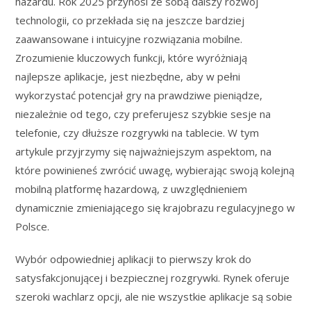
hazardu. Rok 2025 przynosi ze sobą dalszy rozwój
technologii, co przekłada się na jeszcze bardziej
zaawansowane i intuicyjne rozwiązania mobilne.
Zrozumienie kluczowych funkcji, które wyróżniają
najlepsze aplikacje, jest niezbędne, aby w pełni
wykorzystać potencjał gry na prawdziwe pieniądze,
niezależnie od tego, czy preferujesz szybkie sesje na
telefonie, czy dłuższe rozgrywki na tablecie. W tym
artykule przyjrzymy się najważniejszym aspektom, na
które powinieneś zwrócić uwagę, wybierając swoją kolejną
mobilną platformę hazardową, z uwzględnieniem
dynamicznie zmieniającego się krajobrazu regulacyjnego w
Polsce.
Wybór odpowiedniej aplikacji to pierwszy krok do
satysfakcjonującej i bezpiecznej rozgrywki. Rynek oferuje
szeroki wachlarz opcji, ale nie wszystkie aplikacje są sobie