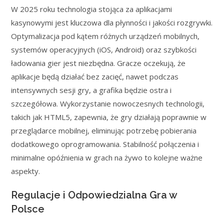
W 2025 roku technologia stojąca za aplikacjami
kasynowymi jest kluczowa dla płynności i jakości rozgrywki.
Optymalizacja pod kątem różnych urządzeń mobilnych,
systemów operacyjnych (iOS, Android) oraz szybkości
ładowania gier jest niezbędna. Gracze oczekują, że
aplikacje będą działać bez zacięć, nawet podczas
intensywnych sesji gry, a grafika będzie ostra i
szczegółowa. Wykorzystanie nowoczesnych technologii,
takich jak HTML5, zapewnia, że gry działają poprawnie w
przeglądarce mobilnej, eliminując potrzebę pobierania
dodatkowego oprogramowania. Stabilność połączenia i
minimalne opóźnienia w grach na żywo to kolejne ważne
aspekty.
Regulacje i Odpowiedzialna Gra w
Polsce