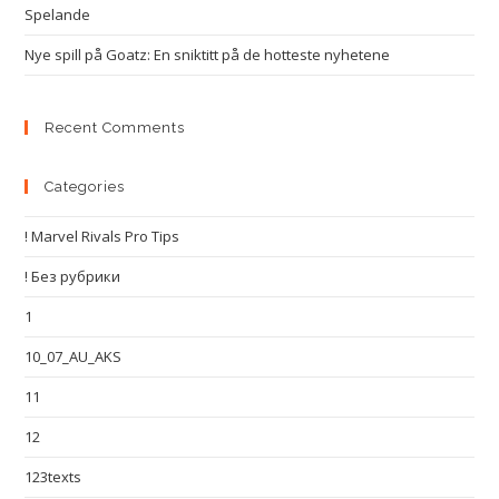
Spelande
Nye spill på Goatz: En sniktitt på de hotteste nyhetene
Recent Comments
Categories
! Marvel Rivals Pro Tips
! Без рубрики
1
10_07_AU_AKS
11
12
123texts