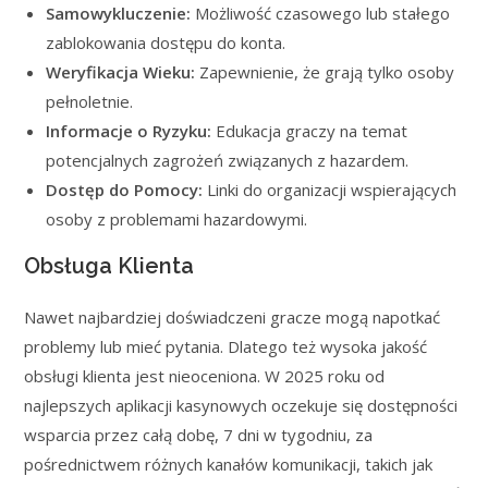
Samowykluczenie:
Możliwość czasowego lub stałego
zablokowania dostępu do konta.
Weryfikacja Wieku:
Zapewnienie, że grają tylko osoby
pełnoletnie.
Informacje o Ryzyku:
Edukacja graczy na temat
potencjalnych zagrożeń związanych z hazardem.
Dostęp do Pomocy:
Linki do organizacji wspierających
osoby z problemami hazardowymi.
Obsługa Klienta
Nawet najbardziej doświadczeni gracze mogą napotkać
problemy lub mieć pytania. Dlatego też wysoka jakość
obsługi klienta jest nieoceniona. W 2025 roku od
najlepszych aplikacji kasynowych oczekuje się dostępności
wsparcia przez całą dobę, 7 dni w tygodniu, za
pośrednictwem różnych kanałów komunikacji, takich jak