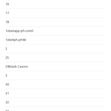
16
17
18
1xbetapp-ph.com5
1xbetph.ph66
2
25
29black Casino
3
30
31
32