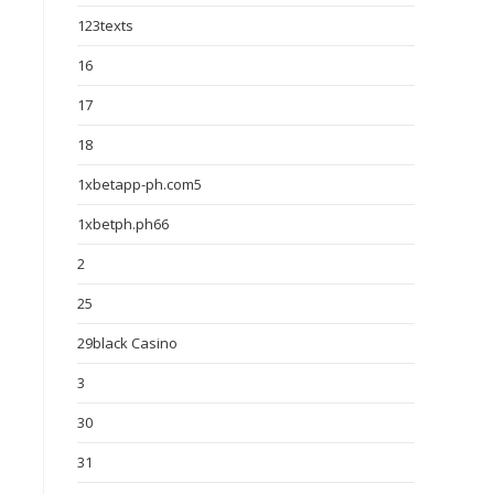
123texts
16
17
18
1xbetapp-ph.com5
1xbetph.ph66
2
25
29black Casino
3
30
31