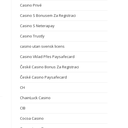
Casino Privé
Casino S Bonusem Za Registraci
Casino S Neterapay
Casino Trustly
casino utan svensk licens
Casino Vklad Přes Paysafecard
České Casino Bonus Za Registraci
České Casino Paysafecard
CH
ChainLuck Casino
CIB
Cocoa Casino