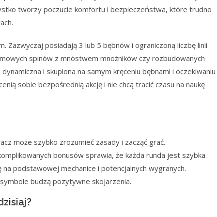
ystko tworzy poczucie komfortu i bezpieczeństwa, które trudno
ach.
. Zazwyczaj posiadają 3 lub 5 bębnów i ograniczoną liczbę linii
 darmowych spinów z mnóstwem mnożników czy rozbudowanych
, dynamiczna i skupiona na samym kręceniu bębnami i oczekiwaniu
enią sobie bezpośrednią akcję i nie chcą tracić czasu na naukę
cz może szybko zrozumieć zasady i zacząć grać.
 skomplikowanych bonusów sprawia, że każda runda jest szybka.
ę na podstawowej mechanice i potencjalnych wygranych.
 symbole budzą pozytywne skojarzenia.
zisiaj?