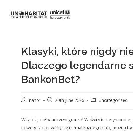
Klasyki, które nigdy n
Dlaczego legendarne sl
BankonBet?
nanor
20th June 2026
Uncategorised
Witajcie, doświadczeni gracze! W świecie kasyn onlin
nowe gry pojawiają się niemal każdego dnia, można by 