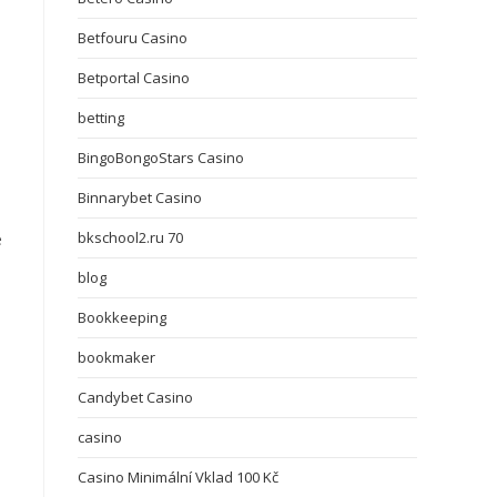
Betfouru Casino
Betportal Casino
betting
BingoBongoStars Casino
Binnarybet Casino
e
bkschool2.ru 70
blog
Bookkeeping
bookmaker
Candybet Casino
casino
Casino Minimální Vklad 100 Kč