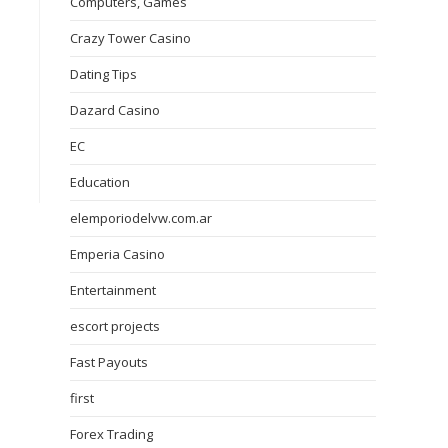
Computers, Games
Crazy Tower Сasino
Dating Tips
Dazard Casino
EC
Education
elemporiodelvw.com.ar
Emperia Casino
Entertainment
escort projects
Fast Payouts
first
Forex Trading