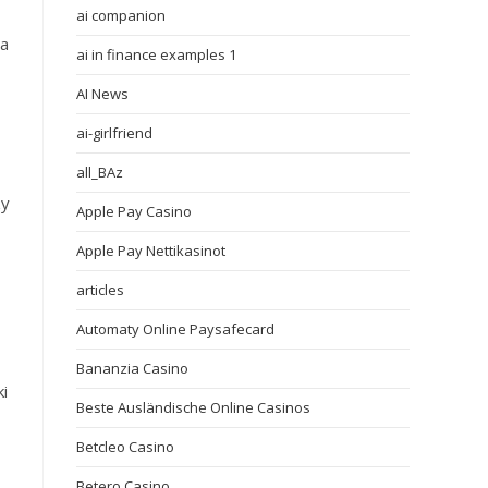
ai companion
na
ai in finance examples 1
AI News
ai-girlfriend
all_BAz
zy
Apple Pay Casino
Apple Pay Nettikasinot
articles
Automaty Online Paysafecard
Bananzia Casino
ki
Beste Ausländische Online Casinos
Betcleo Casino
Betero Casino