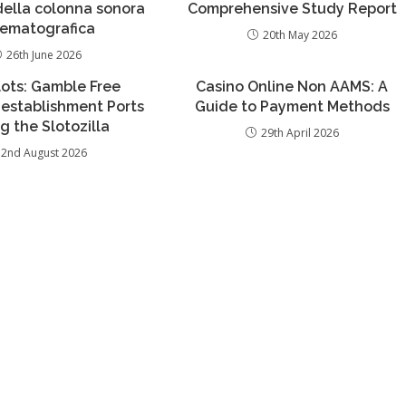
 della colonna sonora
Comprehensive Study Report
nematografica
20th May 2026
26th June 2026
lots: Gamble Free
Casino Online Non AAMS: A
establishment Ports
Guide to Payment Methods
g the Slotozilla
29th April 2026
2nd August 2026