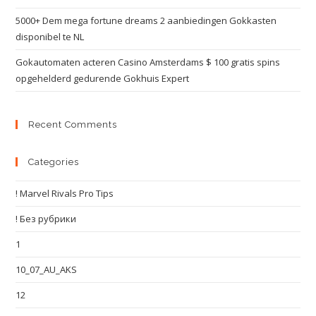
5000+ Dem mega fortune dreams 2 aanbiedingen Gokkasten
disponibel te NL
Gokautomaten acteren Casino Amsterdams $ 100 gratis spins
opgehelderd gedurende Gokhuis Expert
Recent Comments
Categories
! Marvel Rivals Pro Tips
! Без рубрики
1
10_07_AU_AKS
12