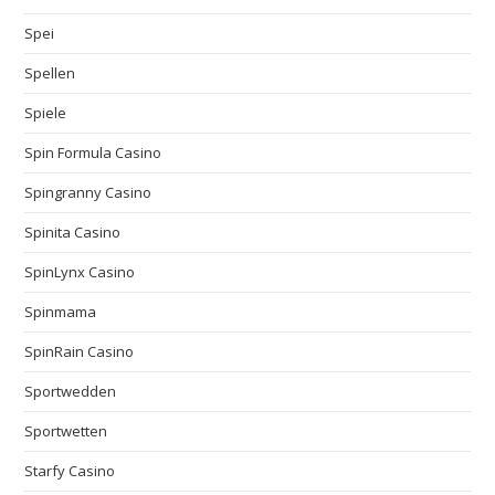
Spei
Spellen
Spiele
Spin Formula Casino
Spingranny Casino
Spinita Casino
SpinLynx Casino
Spinmama
SpinRain Casino
Sportwedden
Sportwetten
Starfy Casino