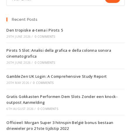
Recent Posts
Den tropiske ø-tema i Pirots 5
29TH JUNE 2026
/
0 COMMENTS
Pirots 5 Slot: Analisi della grafica e della colonna sonora
cinematografica
26TH JUNE 2026
/
0 COMMENTS
GambleZen UK Login: A Comprehensive Study Report
20TH MAY 2026
/
0 COMMENTS
Gratis Gokkasten Performen Dem Slots Zonder een knock-
outpost Aanmelding
6TH AUGUST 2026
/
0 COMMENTS
Officieel: Morgan Super 3 hitnspin België bonus bestaan
driewieler pro 21ste tijdstip 2022