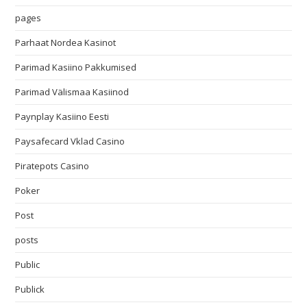
pages
Parhaat Nordea Kasinot
Parimad Kasiino Pakkumised
Parimad Välismaa Kasiinod
Paynplay Kasiino Eesti
Paysafecard Vklad Casino
Piratepots Casino
Poker
Post
posts
Public
Publick