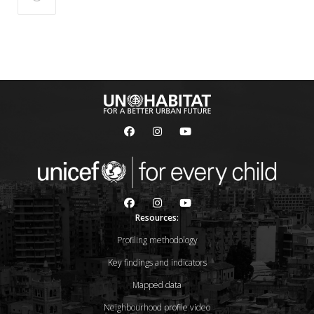
Resources:
Profiling methodology
Key findings and indicators
Mapped data
Neighbourhood profile video