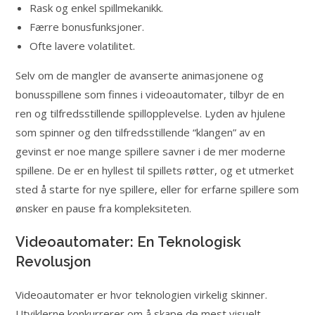
Rask og enkel spillmekanikk.
Færre bonusfunksjoner.
Ofte lavere volatilitet.
Selv om de mangler de avanserte animasjonene og
bonusspillene som finnes i videoautomater, tilbyr de en
ren og tilfredsstillende spillopplevelse. Lyden av hjulene
som spinner og den tilfredsstillende “klangen” av en
gevinst er noe mange spillere savner i de mer moderne
spillene. De er en hyllest til spillets røtter, og et utmerket
sted å starte for nye spillere, eller for erfarne spillere som
ønsker en pause fra kompleksiteten.
Videoautomater: En Teknologisk
Revolusjon
Videoautomater er hvor teknologien virkelig skinner.
Utviklerne konkurrerer om å skape de mest visuelt