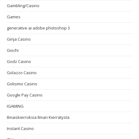
Gambling/Casino
Games
generative ai adobe photoshop 3
Ginja Casino
Giochi
Godz Casino
Golazzo Casino
Golisimo Casino
Google Pay Casino
IGAMING
Ilmaiskierroksia Ilman Kierrätystä
Instant Casino