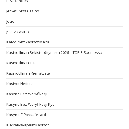
IT Vacancies
JetSetSpins Casino
Jeux
JSlotz Casino
Kaikki Nettikasinot Malta
Kasino Ilman Rekisteröitymistä 2026 – TOP 3 Suomessa
Kasino Ilman Tiliä
Kasinot Ilman Kierrätystä
Kasinot Netissä
Kasyno Bez Weryfikacji
Kasyno Bez Weryfikacji Kyc
Kasyno Z Paysafecard
Kierrätysvapaat Kasinot