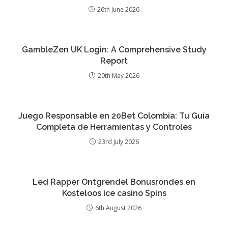
26th June 2026
GambleZen UK Login: A Comprehensive Study
Report
20th May 2026
Juego Responsable en 20Bet Colombia: Tu Guía
Completa de Herramientas y Controles
23rd July 2026
Led Rapper Ontgrendel Bonusrondes en
Kosteloos ice casino Spins
6th August 2026