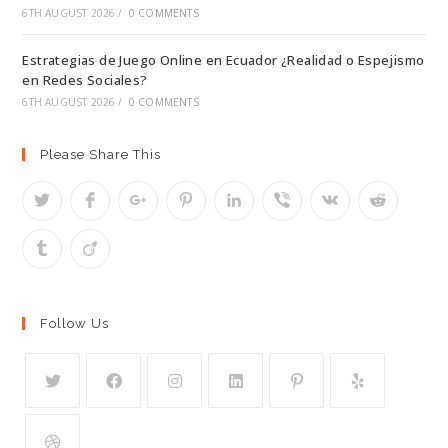
6TH AUGUST 2026
/
0 COMMENTS
Estrategias de Juego Online en Ecuador ¿Realidad o Espejismo
en Redes Sociales?
6TH AUGUST 2026
/
0 COMMENTS
Please Share This
Follow Us