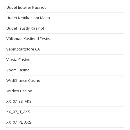
Uudet Euteller Kasinot
Uudet Nettikasinot Malta
Uudet Trustly Kasinot
Välismaa Kasiinod Eestis
vapingcartstore CA
Vipsta Casino
Voom Casino
WildChance Casino
Wildies Casino
XX_07_ES_AKS
XX_07_IT_AKS
XX_07_PL_AKS