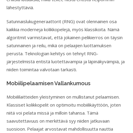
lähestyttäviä.
Satunnaislukugeneraattorit (RNG) ovat olennainen osa
kaikkia moderneja kolikkopelejä, myös klassikoita. Nämä
algoritmit varmistavat, että jokainen pelikierros on täysin
satunnainen ja reilu, mikä on pelaajien luottamuksen
perusta. Teknologian kehitys on tehnyt RNG-
järjestelmistä entistä luotettavampia ja läpinäkyvämpiä, ja
niiden toimintaa valvotaan tarkasti.
Mobiilipelaamisen Vallankumous
Mobiililaitteiden yleistyminen on mullistanut pelaamisen.
Klassiset kolikkopelit on optimoitu mobiilikäyttöön, joten
niitä voi pelata missä ja milloin tahansa. Tämä
saavutettavuus on merkittävä syy niiden jatkuvaan
suosioon. Pelaajat arvostavat mahdollisuutta nauttia