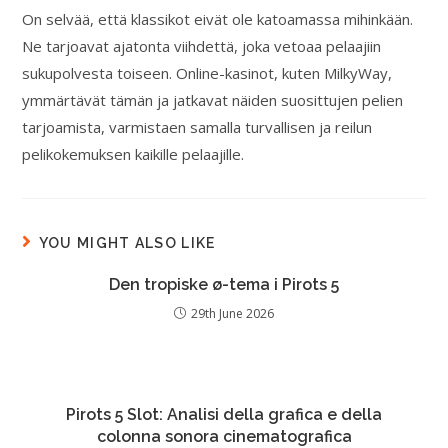
On selvää, että klassikot eivät ole katoamassa mihinkään.
Ne tarjoavat ajatonta viihdettä, joka vetoaa pelaajiin
sukupolvesta toiseen. Online-kasinot, kuten MilkyWay,
ymmärtävät tämän ja jatkavat näiden suosittujen pelien
tarjoamista, varmistaen samalla turvallisen ja reilun
pelikokemuksen kaikille pelaajille.
YOU MIGHT ALSO LIKE
Den tropiske ø-tema i Pirots 5
29th June 2026
Pirots 5 Slot: Analisi della grafica e della
colonna sonora cinematografica