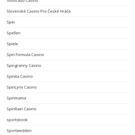
Slotorado Casino
Slovenské Casino Pro České Hráče
Spei
Spellen
Spiele
Spin Formula Casino
Spingranny Casino
Spinita Casino
SpinLynx Casino
Spinmama
SpinRain Casino
sportsbook
Sportwedden