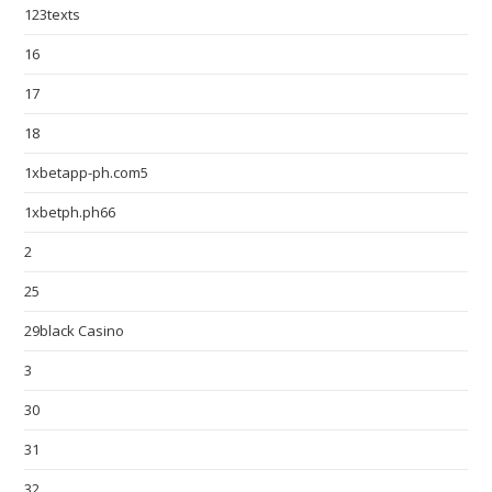
123texts
16
17
18
1xbetapp-ph.com5
1xbetph.ph66
2
25
29black Casino
3
30
31
32