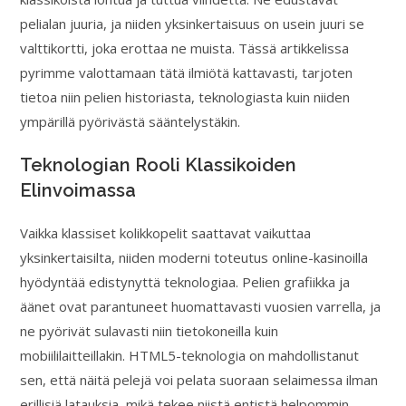
pelialan juuria, ja niiden yksinkertaisuus on usein juuri se
valttikortti, joka erottaa ne muista. Tässä artikkelissa
pyrimme valottamaan tätä ilmiötä kattavasti, tarjoten
tietoa niin pelien historiasta, teknologiasta kuin niiden
ympärillä pyörivästä sääntelystäkin.
Teknologian Rooli Klassikoiden
Elinvoimassa
Vaikka klassiset kolikkopelit saattavat vaikuttaa
yksinkertaisilta, niiden moderni toteutus online-kasinoilla
hyödyntää edistynyttä teknologiaa. Pelien grafiikka ja
äänet ovat parantuneet huomattavasti vuosien varrella, ja
ne pyörivät sulavasti niin tietokoneilla kuin
mobiililaitteillakin. HTML5-teknologia on mahdollistanut
sen, että näitä pelejä voi pelata suoraan selaimessa ilman
erillisiä latauksia, mikä tekee niistä entistä helpommin