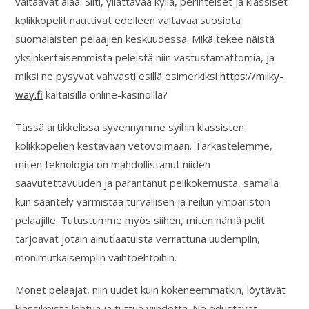
valtaavat alaa. Silti, yllättävää kyllä, perinteiset ja klassiset
kolikkopelit nauttivat edelleen valtavaa suosiota
suomalaisten pelaajien keskuudessa. Mikä tekee näistä
yksinkertaisemmista peleistä niin vastustamattomia, ja
miksi ne pysyvät vahvasti esillä esimerkiksi
https://milky-
way.fi
kaltaisilla online-kasinoilla?
Tässä artikkelissa syvennymme syihin klassisten
kolikkopelien kestävään vetovoimaan. Tarkastelemme,
miten teknologia on mahdollistanut niiden
saavutettavuuden ja parantanut pelikokemusta, samalla
kun sääntely varmistaa turvallisen ja reilun ympäristön
pelaajille. Tutustumme myös siihen, miten nämä pelit
tarjoavat jotain ainutlaatuista verrattuna uudempiin,
monimutkaisempiin vaihtoehtoihin.
Monet pelaajat, niin uudet kuin kokeneemmatkin, löytävät
klassikoista lohtua ja tuttua viihdettä. Ne edustavat