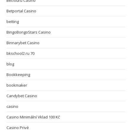
Betfouru Casino
Betportal Casino
betting
BingoBongoStars Casino
Binnarybet Casino
bkschool2.ru 70
blog
Bookkeeping
bookmaker
Candybet Casino
casino
Casino Minimální Vklad 100 Kč
Casino Privé