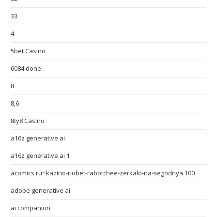
33
4
5bet Casino
6084 done
8
8,6
8ty8 Casino
a16z generative ai
a16z generative ai 1
acomics.ru~kazino-riobet-rabotchee-zerkalo-na-segodnya 100
adobe generative ai
ai companion