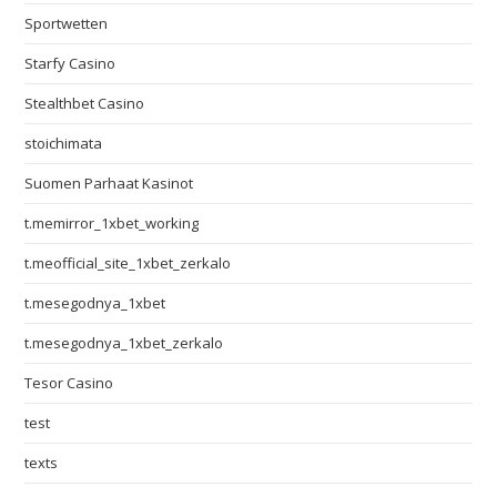
Sportwetten
Starfy Casino
Stealthbet Casino
stoichimata
Suomen Parhaat Kasinot
t.memirror_1xbet_working
t.meofficial_site_1xbet_zerkalo
t.mesegodnya_1xbet
t.mesegodnya_1xbet_zerkalo
Tesor Casino
test
texts