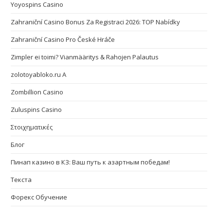
Yoyospins Casino
Zahraniční Casino Bonus Za Registraci 2026: TOP Nabídky
Zahraniční Casino Pro České Hráče
Zimpler ei toimi? Vianmääritys & Rahojen Palautus
zolotoyabloko.ru A
Zombillion Casino
Zuluspins Casino
Στοιχηματικές
Блог
Пинап казино в КЗ: Ваш путь к азартным победам!
Текста
Форекс Обучение