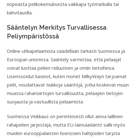
nopeasta pelikokemuksesta vaikkapa työmatkalla tai
kahvitauolla.
Sääntelyn Merkitys Turvallisessa
Peliympäristössä
Online-uhkapelaamista säädellään tarkasti Suomessa ja
Euroopan unionissa. Sääntely varmistaa, että pelaajat
voivat luottaa pelien reiluuteen ja omiin tietoihinsa.
Lisenssoidut kasinot, kuten monet MilkyWayn tarjoamat
pelit, noudattavat tiukkoja sääntöjä, jotka koskevat muun
muassa rahansiirtojen turvallisuutta, pelaajien tietojen
suojausta ja vastuullista pelaamista.
Suomessa Veikkaus on perinteisesti ollut ainoa laillinen
rahapelien järjestäjä, mutta EU-lainsäädäntö sallii myös
muiden eurooppalaisten lisenssien haltijoiden tarjota