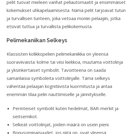
pelit tuovat mieleen vanhat peliautomaatit ja ensimmäiset
kokemukset uhkapelaamisesta. Nämä pelit tarjoavat tutun
ja turvallisen tunteen, joka vetoaa moniin pelaajiin, jotka
etsivät tuttua ja turvallista pelikokemusta.
Pelimekaniikan Selkeys
Klassisten kolikkopelien pelimekaniikka on yleensä
suoraviivaista: kolme tai viisi kiekkoa, muutama voittolinja
ja yksinkertaiset symbolit. Tavoitteena on saada
samanlaisia symboleita voittolinjalle. Tämä selkeys
vähentää pelaajan kognitiivista kuormitusta ja antaa
enemmän tilaa pelin nauttimiselle ja jännitykselle.
Perinteiset symbolit kuten hedelmät, BAR-merkit ja
seitsemikot.
Selkeät voittolinjat, joiden määrä on usein pieni.
Bonusominaisuudet, jos niitä on, ovat yleensä