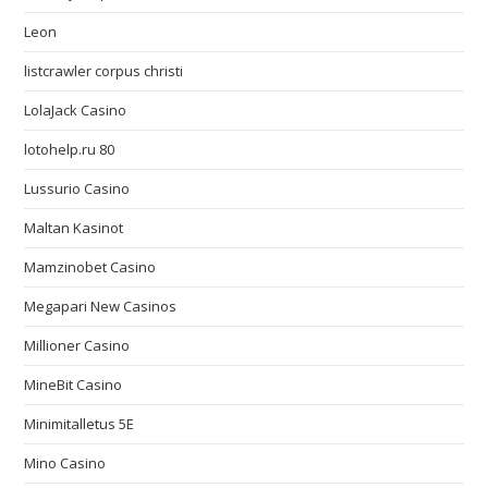
Leon
listcrawler corpus christi
LolaJack Casino
lotohelp.ru 80
Lussurio Casino
Maltan Kasinot
Mamzinobet Casino
Megapari New Casinos
Millioner Casino
MineBit Casino
Minimitalletus 5E
Mino Casino