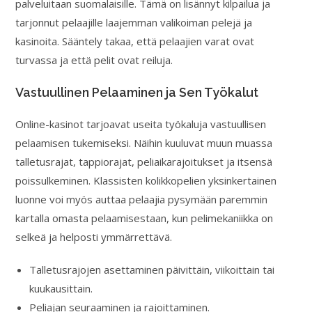
palveluitaan suomalaisille. Tämä on lisännyt kilpailua ja
tarjonnut pelaajille laajemman valikoiman pelejä ja
kasinoita. Sääntely takaa, että pelaajien varat ovat
turvassa ja että pelit ovat reiluja.
Vastuullinen Pelaaminen ja Sen Työkalut
Online-kasinot tarjoavat useita työkaluja vastuullisen
pelaamisen tukemiseksi. Näihin kuuluvat muun muassa
talletusrajat, tappiorajat, peliaikarajoitukset ja itsensä
poissulkeminen. Klassisten kolikkopelien yksinkertainen
luonne voi myös auttaa pelaajia pysymään paremmin
kartalla omasta pelaamisestaan, kun pelimekaniikka on
selkeä ja helposti ymmärrettävä.
Talletusrajojen asettaminen päivittäin, viikoittain tai
kuukausittain.
Peliajan seuraaminen ja rajoittaminen.