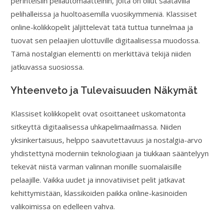
perinteisiin peliautomaatteihin, joita on ollut saatavilla
pelihalleissa ja huoltoasemilla vuosikymmeniä. Klassiset
online-kolikkopelit jäljittelevät tätä tuttua tunnelmaa ja
tuovat sen pelaajien ulottuville digitaalisessa muodossa.
Tämä nostalgian elementti on merkittävä tekijä niiden
jatkuvassa suosiossa.
Yhteenveto ja Tulevaisuuden Näkymät
Klassiset kolikkopelit ovat osoittaneet uskomatonta
sitkeyttä digitaalisessa uhkapelimaailmassa. Niiden
yksinkertaisuus, helppo saavutettavuus ja nostalgia-arvo
yhdistettynä moderniin teknologiaan ja tiukkaan sääntelyyn
tekevät niistä varman valinnan monille suomalaisille
pelaajille. Vaikka uudet ja innovatiiviset pelit jatkavat
kehittymistään, klassikoiden paikka online-kasinoiden
valikoimissa on edelleen vahva.