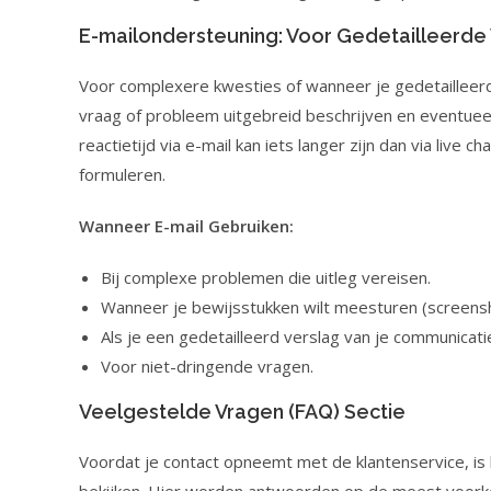
E-mailondersteuning: Voor Gedetailleerde
Voor complexere kwesties of wanneer je gedetailleerde 
vraag of probleem uitgebreid beschrijven en eventue
reactietijd via e-mail kan iets langer zijn dan via live
formuleren.
Wanneer E-mail Gebruiken:
Bij complexe problemen die uitleg vereisen.
Wanneer je bewijsstukken wilt meesturen (screens
Als je een gedetailleerd verslag van je communicati
Voor niet-dringende vragen.
Veelgestelde Vragen (FAQ) Sectie
Voordat je contact opneemt met de klantenservice, is 