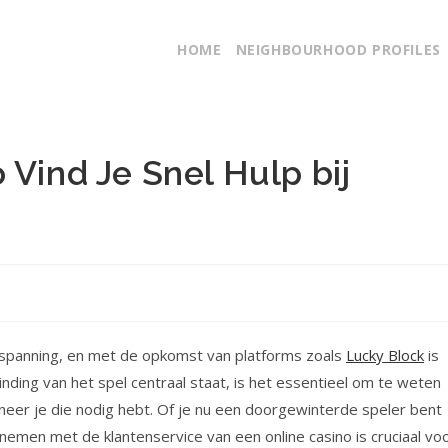
HOME
NEIGHBOURHOOD PROFILES
 Vind Je Snel Hulp bij
 spanning, en met de opkomst van platforms zoals
Lucky Block
is
nding van het spel centraal staat, is het essentieel om te weten
eer je die nodig hebt. Of je nu een doorgewinterde speler bent
pnemen met de klantenservice van een online casino is cruciaal vo