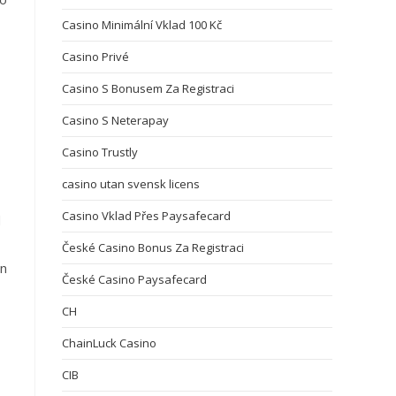
Casino Minimální Vklad 100 Kč
Casino Privé
Casino S Bonusem Za Registraci
Casino S Neterapay
Casino Trustly
casino utan svensk licens
Casino Vklad Přes Paysafecard
d
České Casino Bonus Za Registraci
an
České Casino Paysafecard
CH
ChainLuck Casino
CIB