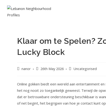
Klaar om te Spelen? Zo
Lucky Block
nanor
26th May 2026
Uncategorised
Online gokken biedt een wereld aan entertainment en
het nog nooit zo toegankelijk geweest. Terwijl de opwi
dat er betrouwbare ondersteuning beschikbaar is wann
of net begint, het begrijpen van hoe je contact kunt o