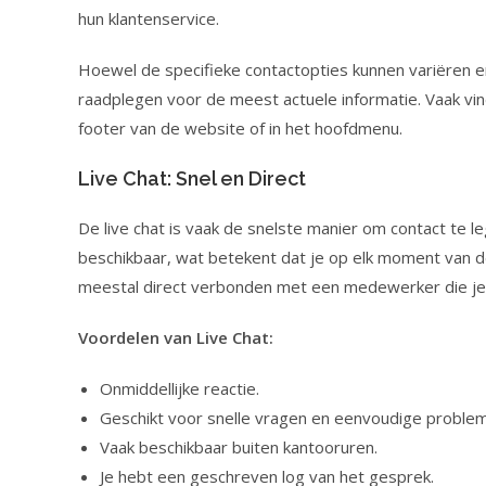
hun klantenservice.
Hoewel de specifieke contactopties kunnen variëren en
raadplegen voor de meest actuele informatie. Vaak vind
footer van de website of in het hoofdmenu.
Live Chat: Snel en Direct
De live chat is vaak de snelste manier om contact te l
beschikbaar, wat betekent dat je op elk moment van de 
meestal direct verbonden met een medewerker die je 
Voordelen van Live Chat:
Onmiddellijke reactie.
Geschikt voor snelle vragen en eenvoudige proble
Vaak beschikbaar buiten kantooruren.
Je hebt een geschreven log van het gesprek.