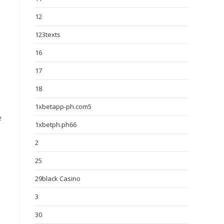
12
123texts
16
17
18
1xbetapp-ph.com5
e
1xbetph.ph66
2
25
29black Casino
3
30