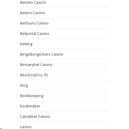
Betcleo Casino
Betero Casino
Betfouru Casino
Betportal Casino
betting
BingoBongoStars Casino
Binnarybet Casino
bkschool2.ru 70
blog
Bookkeeping
bookmaker
Candybet Casino
casino
zo