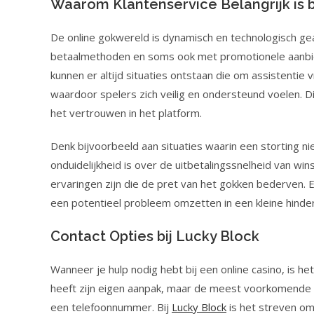
Waarom Klantenservice Belangrijk is b
De online gokwereld is dynamisch en technologisch g
betaalmethoden en soms ook met promotionele aanbie
kunnen er altijd situaties ontstaan die om assistentie
waardoor spelers zich veilig en ondersteund voelen. Di
het vertrouwen in het platform.
Denk bijvoorbeeld aan situaties waarin een storting ni
onduidelijkheid is over de uitbetalingssnelheid van win
ervaringen zijn die de pret van het gokken bederven. 
een potentieel probleem omzetten in een kleine hinder
Contact Opties bij Lucky Block
Wanneer je hulp nodig hebt bij een online casino, is he
heeft zijn eigen aanpak, maar de meest voorkomende e
een telefoonnummer. Bij
Lucky Block
is het streven om