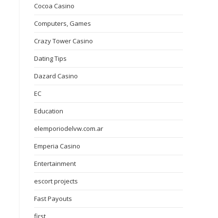
Cocoa Casino
Computers, Games
Crazy Tower Сasino
Dating Tips
Dazard Casino
EC
Education
elemporiodelvw.com.ar
Emperia Casino
Entertainment
escort projects
Fast Payouts
first