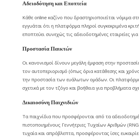
Αδειοδότηση και Εποπτεία
Κάθε online καζίνο που δραστηριοποιείται νόμιμα στ
εγγυάται ότι η πλατφόρμα πληροί συγκεκριμένα κριτ
εποπτεύει συνεχώς τις αδειοδοτημένες εταιρείες γι
Προστασία Παικτών
Οι κανονισμοί δίνουν μεγάλη έμφαση στην προστασί
τον αυτοπεριορισμό (όπως όρια κατάθεσης και χρόν
την προστασία των ευάλωτων ομάδων. Οι πλατφόρμε
σχετικά με τον τζόγο και βοήθεια για προβλήματα σχ
Δικαιοσύνη Παιχνιδιών
Τα παιχνίδια που προσφέρονται από τα αδειοδοτημένα
πιστοποιημένους Γεννήτριες Τυχαίων Αριθμών (RNGs)
τυχαία και απρόβλεπτα, προσφέροντας ίσες ευκαιρίε