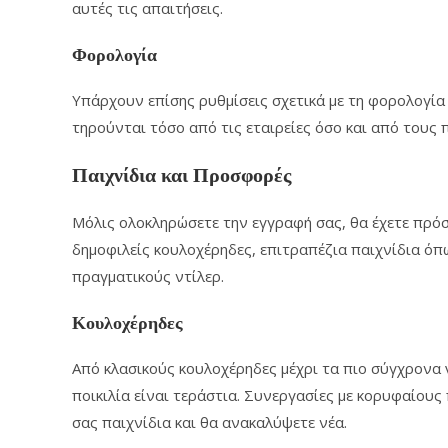
αυτές τις απαιτήσεις.
Φορολογία
Υπάρχουν επίσης ρυθμίσεις σχετικά με τη φορολογία
τηρούνται τόσο από τις εταιρείες όσο και από τους 
Παιχνίδια και Προσφορές
Μόλις ολοκληρώσετε την εγγραφή σας, θα έχετε πρόσ
δημοφιλείς κουλοχέρηδες, επιτραπέζια παιχνίδια όπω
πραγματικούς ντίλερ.
Κουλοχέρηδες
Από κλασικούς κουλοχέρηδες μέχρι τα πιο σύγχρονα v
ποικιλία είναι τεράστια. Συνεργασίες με κορυφαίου
σας παιχνίδια και θα ανακαλύψετε νέα.