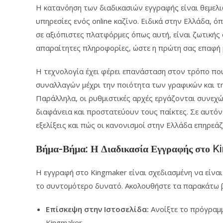
Η κατανόηση των διαδικασιών εγγραφής είναι θεμελι
υπηρεσίες ενός online καζίνο. Ειδικά στην Ελλάδα, 
σε αξιόπιστες πλατφόρμες όπως αυτή, είναι ζωτικής 
απαραίτητες πληροφορίες, ώστε η πρώτη σας επαφή με
Η τεχνολογία έχει φέρει επανάσταση στον τρόπο που
συναλλαγών μέχρι την ποιότητα των γραφικών και την
Παράλληλα, οι ρυθμιστικές αρχές εργάζονται συνεχώ
διαφάνεια και προστατεύουν τους παίκτες. Σε αυτόν
εξελίξεις και πώς οι κανονισμοί στην Ελλάδα επηρεάζ
Βήμα-Βήμα: Η Διαδικασία Εγγραφής στο 
Η εγγραφή στο Kingmaker είναι σχεδιασμένη να είναι
το συντομότερο δυνατό. Ακολουθήστε τα παρακάτω β
Επίσκεψη στην Ιστοσελίδα:
Ανοίξτε το πρόγραμμ
Kingmaker.