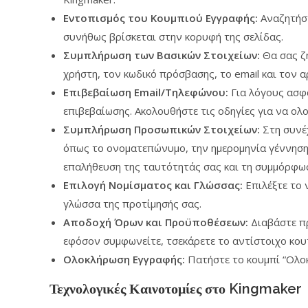
Εντοπισμός του Κουμπιού Εγγραφής:
Αναζητήστ
συνήθως βρίσκεται στην κορυφή της σελίδας.
Συμπλήρωση των Βασικών Στοιχείων:
Θα σας ζη
χρήστη, τον κωδικό πρόσβασης, το email και τον 
Επιβεβαίωση Email/Τηλεφώνου:
Για λόγους ασφα
επιβεβαίωσης. Ακολουθήστε τις οδηγίες για να ολ
Συμπλήρωση Προσωπικών Στοιχείων:
Στη συνέχ
όπως το ονοματεπώνυμο, την ημερομηνία γέννησης 
επαλήθευση της ταυτότητάς σας και τη συμμόρφωσ
Επιλογή Νομίσματος και Γλώσσας:
Επιλέξτε το ν
γλώσσα της προτίμησής σας.
Αποδοχή Όρων και Προϋποθέσεων:
Διαβάστε πρ
εφόσον συμφωνείτε, τσεκάρετε το αντίστοιχο κουτ
Ολοκλήρωση Εγγραφής:
Πατήστε το κουμπί “Ολο
Τεχνολογικές Καινοτομίες στο Kingmaker