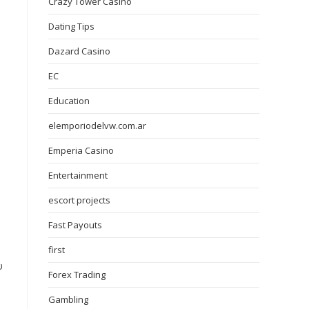
Crazy Tower Сasino
Dating Tips
Dazard Casino
EC
Education
elemporiodelvw.com.ar
Emperia Casino
Entertainment
escort projects
Fast Payouts
first
υ
Forex Trading
Gambling