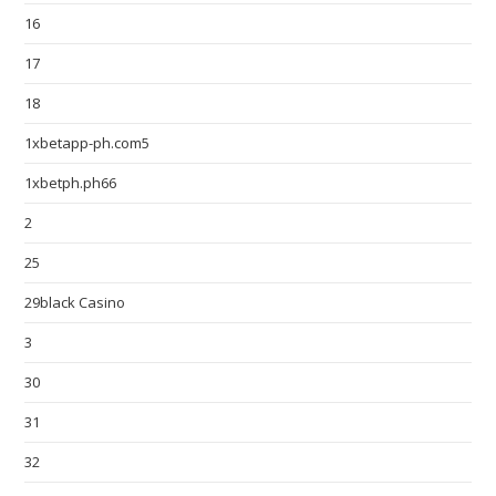
16
17
18
1xbetapp-ph.com5
1xbetph.ph66
2
25
29black Casino
3
30
31
32