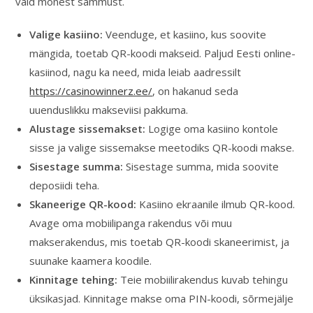
vaid mõnest sammust.
Valige kasiino:
Veenduge, et kasiino, kus soovite
mängida, toetab QR-koodi makseid. Paljud Eesti online-
kasiinod, nagu ka need, mida leiab aadressilt
https://casinowinnerz.ee/
, on hakanud seda
uuenduslikku makseviisi pakkuma.
Alustage sissemakset:
Logige oma kasiino kontole
sisse ja valige sissemakse meetodiks QR-koodi makse.
Sisestage summa:
Sisestage summa, mida soovite
deposiidi teha.
Skaneerige QR-kood:
Kasiino ekraanile ilmub QR-kood.
Avage oma mobiilipanga rakendus või muu
makserakendus, mis toetab QR-koodi skaneerimist, ja
suunake kaamera koodile.
Kinnitage tehing:
Teie mobiilirakendus kuvab tehingu
üksikasjad. Kinnitage makse oma PIN-koodi, sõrmejälje