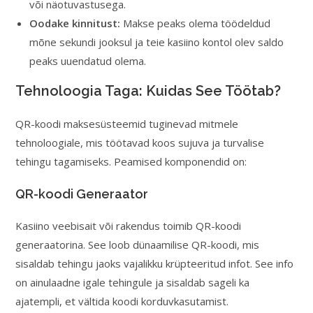
või näotuvastusega.
Oodake kinnitust:
Makse peaks olema töödeldud
mõne sekundi jooksul ja teie kasiino kontol olev saldo
peaks uuendatud olema.
Tehnoloogia Taga: Kuidas See Töötab?
QR-koodi maksesüsteemid tuginevad mitmele
tehnoloogiale, mis töötavad koos sujuva ja turvalise
tehingu tagamiseks. Peamised komponendid on:
QR-koodi Generaator
Kasiino veebisait või rakendus toimib QR-koodi
generaatorina. See loob dünaamilise QR-koodi, mis
sisaldab tehingu jaoks vajalikku krüpteeritud infot. See info
on ainulaadne igale tehingule ja sisaldab sageli ka
ajatempli, et vältida koodi korduvkasutamist.