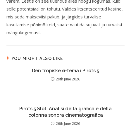
varem. Eestis on see uuendus alles hoogu kogumas, kuid
selle potentsiaal on tohutu. Valides litsentseeritud kasiino,
mis seda makseviisi pakub, ja järgides turvalise
kasutamise põhimõtteid, saate nautida sujuvat ja turvalist
mängukogemust.
YOU MIGHT ALSO LIKE
Den tropiske ø-tema i Pirots 5
29th June 2026
Pirots 5 Slot: Analisi della grafica e della
colonna sonora cinematografica
26th June 2026