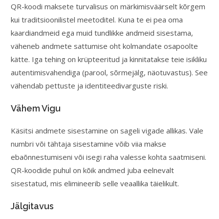
QR-koodi maksete turvalisus on märkimisväärselt kõrgem
kui traditsioonilistel meetoditel. Kuna te ei pea oma
kaardiandmeid ega muid tundlikke andmeid sisestama,
väheneb andmete sattumise oht kolmandate osapoolte
kätte. Iga tehing on krüpteeritud ja kinnitatakse teie isikliku
autentimisvahendiga (parool, sõrmejälg, näotuvastus). See
vähendab pettuste ja identiteedivarguste riski.
Vähem Vigu
Käsitsi andmete sisestamine on sageli vigade allikas. Vale
numbri või tähtaja sisestamine võib viia makse
ebaõnnestumiseni või isegi raha valesse kohta saatmiseni.
QR-koodide puhul on kõik andmed juba eelnevalt
sisestatud, mis elimineerib selle veaallika täielikult.
Jälgitavus