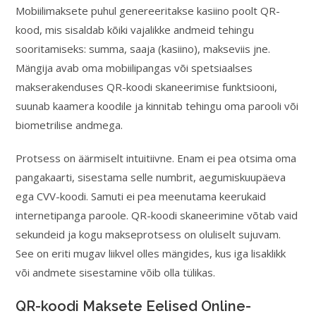
Mobiilimaksete puhul genereeritakse kasiino poolt QR-
kood, mis sisaldab kõiki vajalikke andmeid tehingu
sooritamiseks: summa, saaja (kasiino), makseviis jne.
Mängija avab oma mobiilipangas või spetsiaalses
makserakenduses QR-koodi skaneerimise funktsiooni,
suunab kaamera koodile ja kinnitab tehingu oma parooli või
biometrilise andmega.
Protsess on äärmiselt intuitiivne. Enam ei pea otsima oma
pangakaarti, sisestama selle numbrit, aegumiskuupäeva
ega CVV-koodi. Samuti ei pea meenutama keerukaid
internetipanga paroole. QR-koodi skaneerimine võtab vaid
sekundeid ja kogu makseprotsess on oluliselt sujuvam.
See on eriti mugav liikvel olles mängides, kus iga lisaklikk
või andmete sisestamine võib olla tülikas.
QR-koodi Maksete Eelised Online-