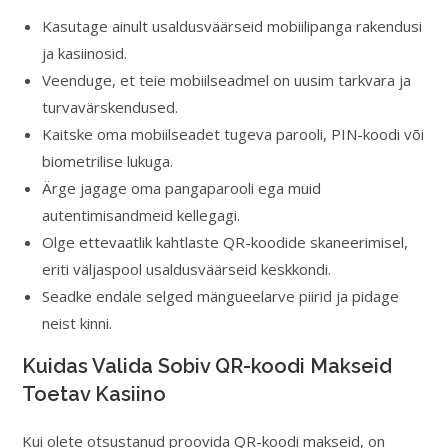
Kasutage ainult usaldusväärseid mobiilipanga rakendusi
ja kasiinosid.
Veenduge, et teie mobiilseadmel on uusim tarkvara ja
turvavärskendused.
Kaitske oma mobiilseadet tugeva parooli, PIN-koodi või
biometrilise lukuga.
Ärge jagage oma pangaparooli ega muid
autentimisandmeid kellegagi.
Olge ettevaatlik kahtlaste QR-koodide skaneerimisel,
eriti väljaspool usaldusväärseid keskkondi.
Seadke endale selged mängueelarve piirid ja pidage
neist kinni.
Kuidas Valida Sobiv QR-koodi Makseid
Toetav Kasiino
Kui olete otsustanud proovida QR-koodi makseid, on