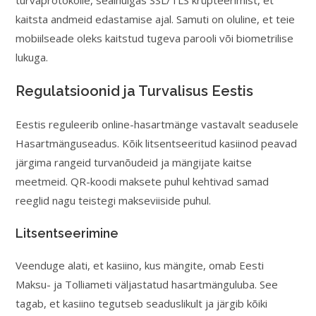
turvaprotokolle, sealhulgas SSL/TLS krüpteerimist, et
kaitsta andmeid edastamise ajal. Samuti on oluline, et teie
mobiilseade oleks kaitstud tugeva parooli või biometrilise
lukuga.
Regulatsioonid ja Turvalisus Eestis
Eestis reguleerib online-hasartmänge vastavalt seadusele
Hasartmänguseadus. Kõik litsentseeritud kasiinod peavad
järgima rangeid turvanõudeid ja mängijate kaitse
meetmeid. QR-koodi maksete puhul kehtivad samad
reeglid nagu teistegi makseviiside puhul.
Litsentseerimine
Veenduge alati, et kasiino, kus mängite, omab Eesti
Maksu- ja Tolliameti väljastatud hasartmänguluba. See
tagab, et kasiino tegutseb seaduslikult ja järgib kõiki