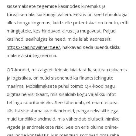
sissemaksete tegemise kasiinodes kiiremaks ja
turvalisemaks kui kunagi varem. Eestis on see tehnoloogia
alles hoogu kogumas, kuid selle potentsiaal on tohutu, eriti
mängijatele, kes hindavad kiirust ja mugavust. Paljud
kasiinod, sealhulgas ka need, mida leiab aadressilt
https://casinowinnerz.ee/
, hakkavad seda uuenduslikku
makseviisi integreerima.
QR-koodid, mis algselt leidsid laialdast kasutust reklaamis
ja logistikas, on nüüd sisenenud ka finantstehingute
maailma. Mobiilimaksete puhul toimib QR-kood nagu
digitaalne visiitkaart, mis sisaldab kogu vajalikku infot
tehingu sooritamiseks. See tähendab, et enam ei pea
käsitsi sisestama kaardiandmeid, panga rekvisiite ega
muid tundlikke andmeid, mis vähendab oluliselt inimlike
vigade ja andmelekete riski. See on eriti oluline online-
kasiinode kontekstis, kus mängijad soovivad oma raha