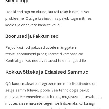
Klienditugi
Hea klienditugi on oluline, kui teil tekib küsimusi või
probleeme. Otsige kasiinot, mis pakub tuge mitmes
keeles ja erinevate kanalite kaudu.
Boonused ja Pakkumised
Paljud kasiinod pakuvad uutele mängijatele
tervitusboonuseid ja regulaarseid kampaaniaid.
Kontrollige, kas need vastavad teie mängustiilile.
Kokkuvõtteks ja Edasised Sammud
QR-koodi maksete integreerimine mobiilikasiinodes on
selge samm tuleviku poole. See tehnoloogia pakub
mängijatele enneolematut kiirust, mugavust ja turvalisust,
muutes sissemaksete tegemise lihtsamaks kui kunagi