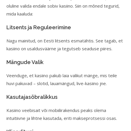
oluline valida endale sobiv kasiino. Siin on mõned tegurid,
mida kaaluda:
Litsents ja Reguleerimine
Nagu mainitud, on Eesti litsents esmatähtis. See tagab, et
kasiino on usaldusväärne ja tegutseb seaduse piires.
Mängude Valik
Veenduge, et kasiino pakub laia valikut mänge, mis teile
huvi pakuvad – slotid, lauamängud, live-kasiino jne.
Kasutajasõbralikkus
Kasiino veebisait või mobiilirakendus peaks olema
intuitiivne ja lihtne kasutada, eriti makseprotsessi osas.