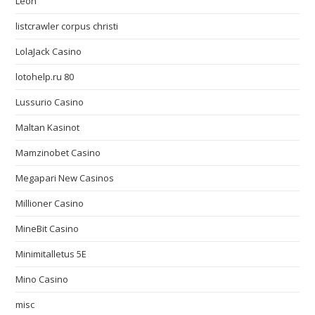
Leon
listcrawler corpus christi
LolaJack Casino
lotohelp.ru 80
Lussurio Casino
Maltan Kasinot
Mamzinobet Casino
Megapari New Casinos
Millioner Casino
MineBit Casino
Minimitalletus 5E
Mino Casino
misc