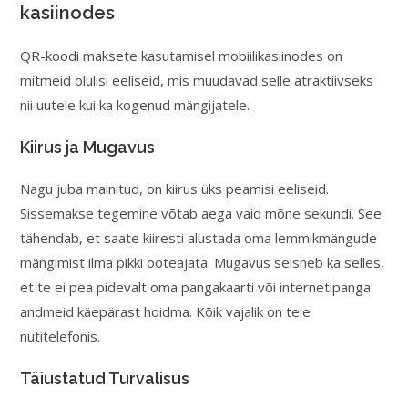
kasiinodes
QR-koodi maksete kasutamisel mobiilikasiinodes on
mitmeid olulisi eeliseid, mis muudavad selle atraktiivseks
nii uutele kui ka kogenud mängijatele.
Kiirus ja Mugavus
Nagu juba mainitud, on kiirus üks peamisi eeliseid.
Sissemakse tegemine võtab aega vaid mõne sekundi. See
tähendab, et saate kiiresti alustada oma lemmikmängude
mängimist ilma pikki ooteajata. Mugavus seisneb ka selles,
et te ei pea pidevalt oma pangakaarti või internetipanga
andmeid käepärast hoidma. Kõik vajalik on teie
nutitelefonis.
Täiustatud Turvalisus