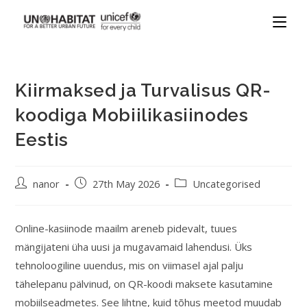
Kiirmaksed ja Turvalisus QR-
koodiga Mobiilikasiinodes
Eestis
nanor
27th May 2026
Uncategorised
Online-kasiinode maailm areneb pidevalt, tuues
mängijateni üha uusi ja mugavamaid lahendusi. Üks
tehnoloogiline uuendus, mis on viimasel ajal palju
tähelepanu pälvinud, on QR-koodi maksete kasutamine
mobiilseadmetes. See lihtne, kuid tõhus meetod muudab