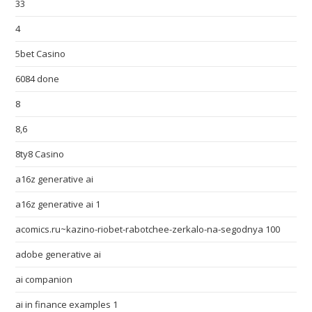
33
4
5bet Casino
6084 done
8
8,6
8ty8 Casino
a16z generative ai
a16z generative ai 1
acomics.ru~kazino-riobet-rabotchee-zerkalo-na-segodnya 100
adobe generative ai
ai companion
ai in finance examples 1