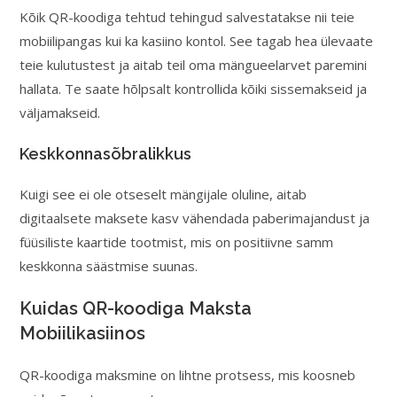
Kõik QR-koodiga tehtud tehingud salvestatakse nii teie
mobiilipangas kui ka kasiino kontol. See tagab hea ülevaate
teie kulutustest ja aitab teil oma mängueelarvet paremini
hallata. Te saate hõlpsalt kontrollida kõiki sissemakseid ja
väljamakseid.
Keskkonnasõbralikkus
Kuigi see ei ole otseselt mängijale oluline, aitab
digitaalsete maksete kasv vähendada paberimajandust ja
füüsiliste kaartide tootmist, mis on positiivne samm
keskkonna säästmise suunas.
Kuidas QR-koodiga Maksta
Mobiilikasiinos
QR-koodiga maksmine on lihtne protsess, mis koosneb