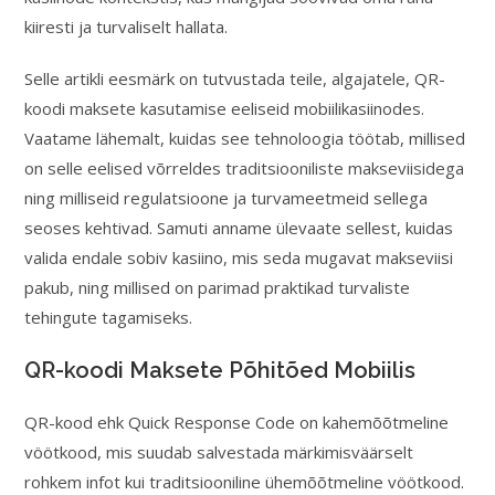
kiiresti ja turvaliselt hallata.
Selle artikli eesmärk on tutvustada teile, algajatele, QR-
koodi maksete kasutamise eeliseid mobiilikasiinodes.
Vaatame lähemalt, kuidas see tehnoloogia töötab, millised
on selle eelised võrreldes traditsiooniliste makseviisidega
ning milliseid regulatsioone ja turvameetmeid sellega
seoses kehtivad. Samuti anname ülevaate sellest, kuidas
valida endale sobiv kasiino, mis seda mugavat makseviisi
pakub, ning millised on parimad praktikad turvaliste
tehingute tagamiseks.
QR-koodi Maksete Põhitõed Mobiilis
QR-kood ehk Quick Response Code on kahemõõtmeline
vöötkood, mis suudab salvestada märkimisväärselt
rohkem infot kui traditsiooniline ühemõõtmeline vöötkood.