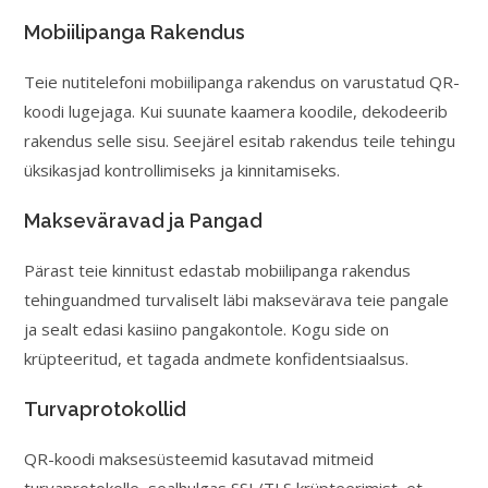
Mobiilipanga Rakendus
Teie nutitelefoni mobiilipanga rakendus on varustatud QR-
koodi lugejaga. Kui suunate kaamera koodile, dekodeerib
rakendus selle sisu. Seejärel esitab rakendus teile tehingu
üksikasjad kontrollimiseks ja kinnitamiseks.
Makseväravad ja Pangad
Pärast teie kinnitust edastab mobiilipanga rakendus
tehinguandmed turvaliselt läbi maksevärava teie pangale
ja sealt edasi kasiino pangakontole. Kogu side on
krüpteeritud, et tagada andmete konfidentsiaalsus.
Turvaprotokollid
QR-koodi maksesüsteemid kasutavad mitmeid