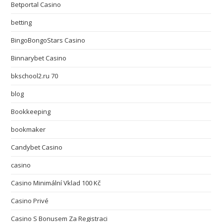
Betportal Casino
betting
BingoBongoStars Casino
Binnarybet Casino
bkschool2.ru 70
blog
Bookkeeping
bookmaker
Candybet Casino
casino
Casino Minimální Vklad 100 Kč
Casino Privé
Casino S Bonusem Za Registraci