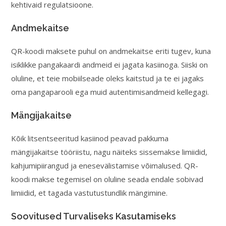
kehtivaid regulatsioone.
Andmekaitse
QR-koodi maksete puhul on andmekaitse eriti tugev, kuna
isiklikke pangakaardi andmeid ei jagata kasiinoga. Siiski on
oluline, et teie mobiilseade oleks kaitstud ja te ei jagaks
oma pangaparooli ega muid autentimisandmeid kellegagi.
Mängijakaitse
Kõik litsentseeritud kasiinod peavad pakkuma
mängijakaitse tööriistu, nagu näiteks sissemakse limiidid,
kahjumipiirangud ja enesevälistamise võimalused. QR-
koodi makse tegemisel on oluline seada endale sobivad
limiidid, et tagada vastutustundlik mängimine.
Soovitused Turvaliseks Kasutamiseks