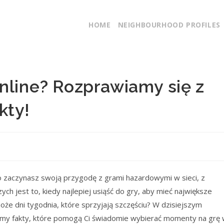
HOME
NEIGHBOURHOOD PROFILES
nline? Rozprawiamy się z
kty!
ero zaczynasz swoją przygodę z grami hazardowymi w sieci, z
ych jest to, kiedy najlepiej usiąść do gry, aby mieć największe
oże dni tygodnia, które sprzyjają szczęściu? W dzisiejszym
wimy fakty, które pomogą Ci świadomie wybierać momenty na grę