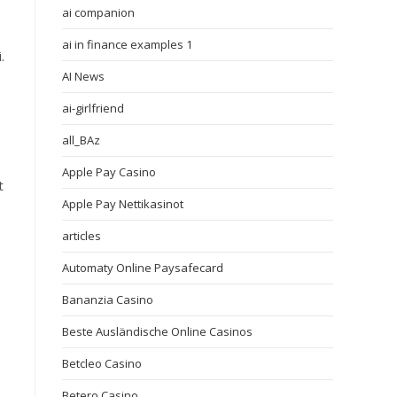
ai companion
ai in finance examples 1
.
AI News
ai-girlfriend
all_BAz
Apple Pay Casino
t
Apple Pay Nettikasinot
articles
Automaty Online Paysafecard
Bananzia Casino
Beste Ausländische Online Casinos
Betcleo Casino
Betero Casino