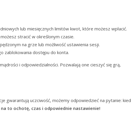
dniowych lub miesięcznych limitów kwot, które możesz wpłacić.
możesz stracić w określonym czasie.
pędzonym na grze lub możliwość ustawienia sesji.
o zablokowania dostępu do konta.
 mądrości i odpowiedzialności. Pozwalają one cieszyć się grą,
encje gwarantują uczciwość, możemy odpowiedzieć na pytanie: kie
 na to ochotę, czas i odpowiednie nastawienie!