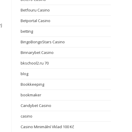
Betfouru Casino
Betportal Casino
ej
betting
BingoBongoStars Casino
Binnarybet Casino
bkschool2.ru 70
blog
Bookkeeping
bookmaker
Candybet Casino
casino
Casino Minimální Vklad 100 Kč