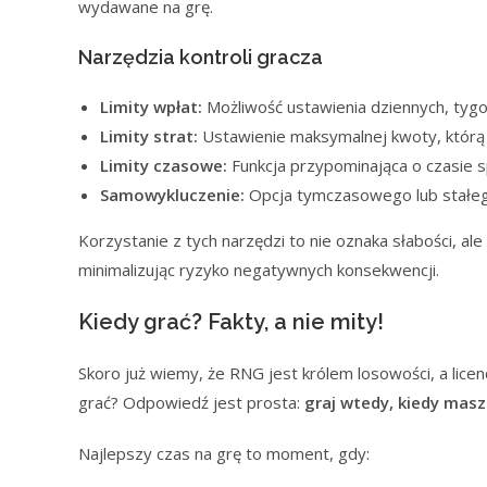
wydawane na grę.
Narzędzia kontroli gracza
Limity wpłat:
Możliwość ustawienia dziennych, tygo
Limity strat:
Ustawienie maksymalnej kwoty, którą 
Limity czasowe:
Funkcja przypominająca o czasie s
Samowykluczenie:
Opcja tymczasowego lub stałeg
Korzystanie z tych narzędzi to nie oznaka słabości, ale
minimalizując ryzyko negatywnych konsekwencji.
Kiedy grać? Fakty, a nie mity!
Skoro już wiemy, że RNG jest królem losowości, a lic
grać? Odpowiedź jest prosta:
graj wtedy, kiedy masz
Najlepszy czas na grę to moment, gdy: