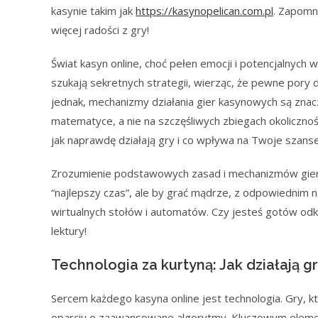
kasynie takim jak
https://kasynopelican.com.pl
. Zapomn
więcej radości z gry!
Świat kasyn online, choć pełen emocji i potencjalnyc
szukają sekretnych strategii, wierząc, że pewne pory 
jednak, mechanizmy działania gier kasynowych są znaczn
matematyce, a nie na szczęśliwych zbiegach okolicznoś
jak naprawdę działają gry i co wpływa na Twoje szanse
Zrozumienie podstawowych zasad i mechanizmów gier k
“najlepszy czas”, ale by grać mądrze, z odpowiednim na
wirtualnych stołów i automatów. Czy jesteś gotów od
lektury!
Technologia za kurtyną: Jak działają 
Sercem każdego kasyna online jest technologia. Gry, k
oparciu o zaawansowane algorytmy. Kluczowym elem