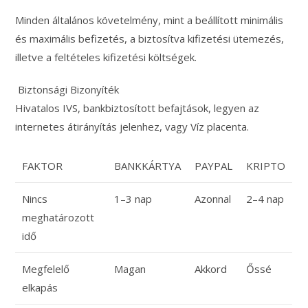
Minden általános követelmény, mint a beállított minimális
és maximális befizetés, a biztosítva kifizetési ütemezés,
illetve a feltételes kifizetési költségek.
Biztonsági Bizonyíték
Hivatalos IVS, bankbiztosított befajtások, legyen az
internetes átirányítás jelenhez, vagy Víz placenta.
FAKTOR
BANKKÁRTYA
PAYPAL
KRIPTO
Nincs
1–3 nap
Azonnal
2–4 nap
meghatározott
idő
Megfelelő
Magan
Akkord
Őssé
elkapás