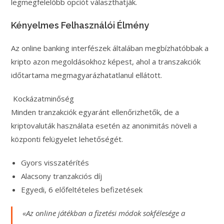
legmegfelelőbb opciót választhatják.
Kényelmes Felhasználói Élmény
Az online banking interfészek általában megbízhatóbbak a
kripto azon megoldásokhoz képest, ahol a transzakciók
időtartama megmagyarázhatatlanul ellátott.
Kockázatminőség
Minden tranzakciók egyaránt ellenőrizhetők, de a
kriptovaluták használata esetén az anonimitás növeli a
központi felügyelet lehetőségét.
Gyors visszatérítés
Alacsony tranzakciós díj
Egyedi, 6 előfeltételes befizetések
«Az online játékban a fizetési módok sokfélesége a