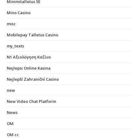
Minimitalletus 5E
Mino Casino
misc
Mobilepay Talletus Casino
my_texts
N1 Αξιολόγηση Καζίνο
Nejlepsi Online Kasina
Nejlepší Zahraniční Casino
new
New Video Chat Platform
News
OM
OM cc