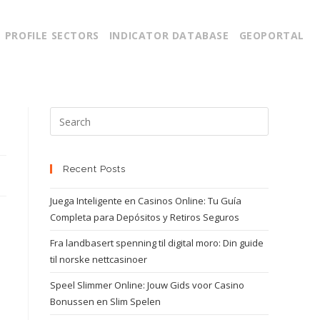
PROFILE SECTORS
INDICATOR DATABASE
GEOPORTAL
Recent Posts
Juega Inteligente en Casinos Online: Tu Guía
Completa para Depósitos y Retiros Seguros
Fra landbasert spenning til digital moro: Din guide
til norske nettcasinoer
Speel Slimmer Online: Jouw Gids voor Casino
Bonussen en Slim Spelen