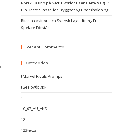
Norsk Casino på Nett: Hvorfor Lisensierte Valg Er
Din Beste Sjanse for Trygghet og Underholdning
Bitcoin-casinon och Svensk Lagstiftning En
Spelare Förstår
Recent Comments
Categories
k
o
! Marvel Rivals Pro Tips
! Без рубрики
1
10_07_AU_AKS
12
123texts