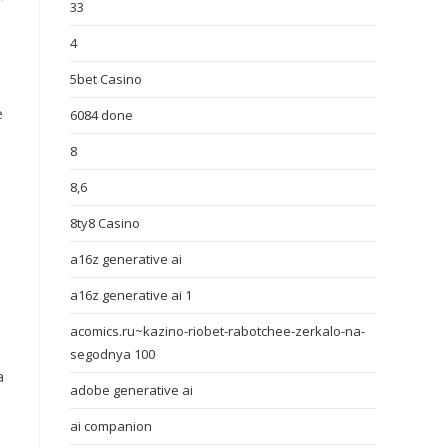
33
4
5bet Casino
e
6084 done
8
8,6
8ty8 Casino
a16z generative ai
a16z generative ai 1
acomics.ru~kazino-riobet-rabotchee-zerkalo-na-
segodnya 100
a
adobe generative ai
ai companion