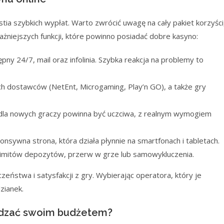
ia szybkich wypłat. Warto zwrócić uwagę na cały pakiet korzyści
ażniejszych funkcji, które powinno posiadać dobre kasyno:
ny 24/7, mail oraz infolinia. Szybka reakcja na problemy to
h dostawców (NetEnt, Microgaming, Play’n GO), a także gry
dla nowych graczy powinna być uczciwa, z realnym wymogiem
ponsywna strona, która działa płynnie na smartfonach i tabletach.
limitów depozytów, przerw w grze lub samowykluczenia.
eństwa i satysfakcji z gry. Wybierając operatora, który je
zianek.
ządzać swoim budżetem?