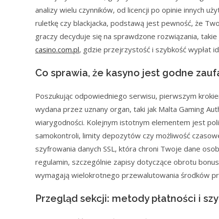
analizy wielu czynników, od licencji po opinie innych 
ruletkę czy blackjacka, podstawą jest pewność, że Two
graczy decyduje się na sprawdzone rozwiązania, taki
casino.com.pl
, gdzie przejrzystość i szybkość wypłat 
Co sprawia, że kasyno jest godne zauf
Poszukując odpowiedniego serwisu, pierwszym krokiem 
wydana przez uznany organ, taki jak Malta Gaming Au
wiarygodności. Kolejnym istotnym elementem jest poli
samokontroli, limity depozytów czy możliwość czasow
szyfrowania danych SSL, która chroni Twoje dane osob
regulamin, szczególnie zapisy dotyczące obrotu bonusam
wymagają wielokrotnego przewalutowania środków pr
Przegląd sekcji: metody płatności i szy