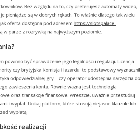
użytkowników. Bez względu na to, czy preferujesz automaty wideo,
je pieniądze są w dobrych rękach. To właśnie dlatego tak wielu
e jak oferta dostępna pod adresem
https://slotspalace-
idą w parze z rozrywką na najwyższym poziomie.
ania?
powinno być sprawdzenie jego legalności i regulacji. Licencja
thority czy brytyjska Komisja Hazardu, to podstawowy wyznaczni
tyka odpowiedzialnej gry – czy operator udostępnia narzędzia d
ego zawieszenia konta. Równie ważna jest technologia
owe oraz transakcje finansowe. Wreszcie, uważnie przestudiuj
i i wypłat. Unikaj platform, które stosują niejasne klauzule lub
zed wypłatą.
bkość realizacji