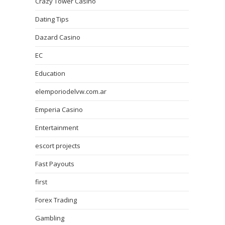
Crazy Tower Сasino
Dating Tips
Dazard Casino
EC
Education
elemporiodelvw.com.ar
Emperia Casino
Entertainment
escort projects
Fast Payouts
first
Forex Trading
Gambling