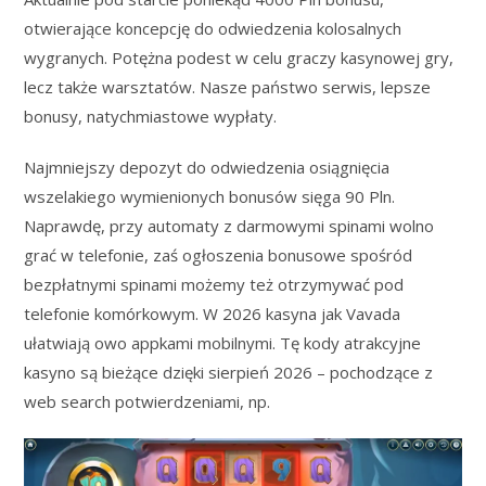
otwierające koncepcję do odwiedzenia kolosalnych
wygranych. Potężna podest w celu graczy kasynowej gry,
lecz także warsztatów. Nasze państwo serwis, lepsze
bonusy, natychmiastowe wypłaty.
Najmniejszy depozyt do odwiedzenia osiągnięcia
wszelakiego wymienionych bonusów sięga 90 Pln.
Naprawdę, przy automaty z darmowymi spinami wolno
grać w telefonie, zaś ogłoszenia bonusowe spośród
bezpłatnymi spinami możemy też otrzymywać pod
telefonie komórkowym. W 2026 kasyna jak Vavada
ułatwiają owo appkami mobilnymi. Tę kody atrakcyjne
kasyno są bieżące dzięki sierpień 2026 – pochodzące z
web search potwierdzeniami, np.