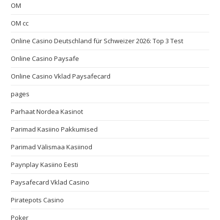
OM
OM cc
Online Casino Deutschland für Schweizer 2026: Top 3 Test
Online Casino Paysafe
Online Casino Vklad Paysafecard
pages
Parhaat Nordea Kasinot
Parimad Kasiino Pakkumised
Parimad Välismaa Kasiinod
Paynplay Kasiino Eesti
Paysafecard Vklad Casino
Piratepots Casino
Poker