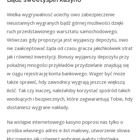
Wielka wygrywalnosć uciechy owo zabezpieczenie
nieustannych wygranych bądź górnej możliwości dzięki
ruch przedstawionego warsztatu samochodowego.
Wówczas gdy propozycja jest wyjąwszy depozytu, owo
nie zaakceptować żąda od czasu gracza jakichkolwiek strat
jak i również inwestycji. Bonusy wyjąwszy depozytu przy
pokaźnej mnogości przykładów przydzielane znajdują się
w ciągu rejestrację konta bankowego. Wager być może
także sprawić, hdy zawodnicy wygrają jeszcze większą
ilość. Tak czy inaczej, należałoby korzystać spośród takich
wiodoących i bezpiecznych, które zagwarantują Tobie, hdy
dostaniesz wygrane nakłady.
Na wstępie internetowego kasyno poprosi nas tylko o
prośba własnego adres e-list mailowy, utworzenie słowa
kluczowego jak i również wybranie waluty (złotówka