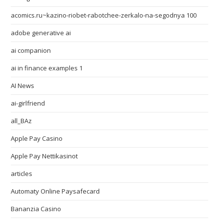
acomics.ru~kazino-riobet-rabotchee-zerkalo-na-segodnya 100
adobe generative ai
ai companion
ai in finance examples 1
AI News
ai-girlfriend
all_BAz
Apple Pay Casino
Apple Pay Nettikasinot
articles
Automaty Online Paysafecard
Bananzia Casino