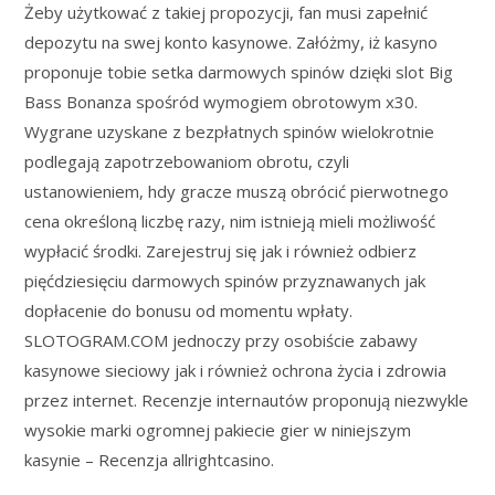
Żeby użytkować z takiej propozycji, fan musi zapełnić
depozytu na swej konto kasynowe. Załóżmy, iż kasyno
proponuje tobie setka darmowych spinów dzięki slot Big
Bass Bonanza spośród wymogiem obrotowym x30.
Wygrane uzyskane z bezpłatnych spinów wielokrotnie
podlegają zapotrzebowaniom obrotu, czyli
ustanowieniem, hdy gracze muszą obrócić pierwotnego
cena określoną liczbę razy, nim istnieją mieli możliwość
wypłacić środki. Zarejestruj się jak i również odbierz
pięćdziesięciu darmowych spinów przyznawanych jak
dopłacenie do bonusu od momentu wpłaty.
SLOTOGRAM.COM jednoczy przy osobiście zabawy
kasynowe sieciowy jak i również ochrona życia i zdrowia
przez internet. Recenzje internautów proponują niezwykle
wysokie marki ogromnej pakiecie gier w niniejszym
kasynie – Recenzja allrightcasino.