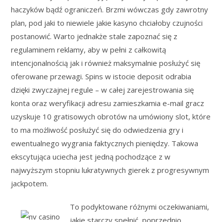
haczyków bądź ograniczeń. Brzmi wówczas gdy zawrotny
plan, pod jaki to niewiele jakie kasyno chciałoby czujności
postanowić. Warto jednakże stale zapoznać się z
regulaminem reklamy, aby w pełni z całkowitą
intencjonalnością jak i również maksymalnie posłużyć się
oferowane przewagi. Spins w istocie deposit odrabia
dzięki zwyczajnej regule – w całej zarejestrowania się
konta oraz weryfikacji adresu zamieszkamia e-mail gracz
uzyskuje 10 gratisowych obrotów na umówiony slot, które
to ma możliwość posłużyć się do odwiedzenia gry i
ewentualnego wygrania faktycznych pieniędzy. Takowa
ekscytująca uciecha jest jedną pochodzące z w
najwyższym stopniu lukratywnych gierek z progresywnym
jackpotem.
To podyktowane różnymi oczekiwaniami,
jakie starczy spełnić, poprzednio