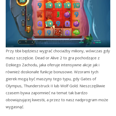
Przy tibii będziesz wygrać chociażby miliony, wówczas gdy
masz szczęście. Dead or Alive 2 to gra pochodzące z
Dzikiego Zachodu, jaka oferuje intensywne akcje jak i
również doskonałe funkcje bonusowe. Wzorami tych
gierek mogą być maszyny tego typu, gdy Gates of
Olympus, Thunderstruck II lub Wolf Gold. Nieszczęśliwie
czasem bywa zapomnieć na temat tak bardzo
obowiązującej kwestii, a przez to nasz nadprogram może
wygasnąć.