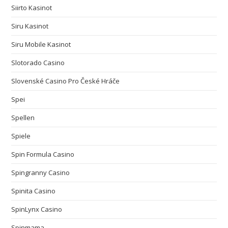
Siirto Kasinot
Siru Kasinot
Siru Mobile Kasinot
Slotorado Casino
Slovenské Casino Pro České Hráče
Spei
Spellen
Spiele
Spin Formula Casino
Spingranny Casino
Spinita Casino
SpinLynx Casino
Spinmama