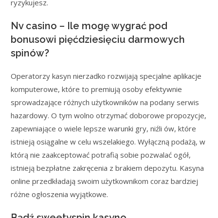
ryzykujesz.
Nv casino – Ile mogę wygrać pod
bonusowi pięćdziesięciu darmowych
spinów?
Operatorzy kasyn nierzadko rozwijają specjalne aplikacje
komputerowe, które to premiują osoby efektywnie
sprowadzające różnych użytkowników na podany serwis
hazardowy. O tym wolno otrzymać doborowe propozycje,
zapewniające o wiele lepsze warunki gry, niźli ów, które
istnieją osiągalne w celu wszelakiego. Wyłączną podażą, w
którą nie zaakceptować potrafią sobie pozwalać ogół,
istnieją bezpłatne zakręcenia z brakiem depozytu. Kasyna
online przedkładają swoim użytkownikom coraz bardziej
różne ogłoszenia wyjątkowe.
Bądź sweetyspin kasyno