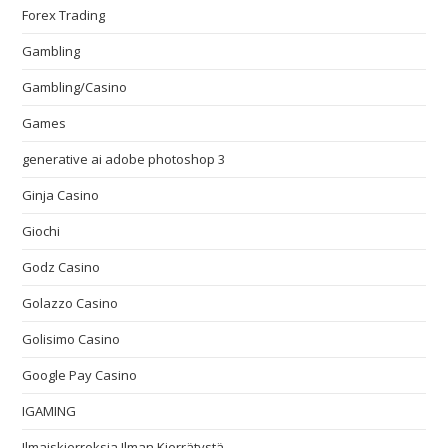
Forex Trading
Gambling
Gambling/Casino
Games
generative ai adobe photoshop 3
Ginja Casino
Giochi
Godz Casino
Golazzo Casino
Golisimo Casino
Google Pay Casino
IGAMING
Ilmaiskierroksia Ilman Kierrätystä