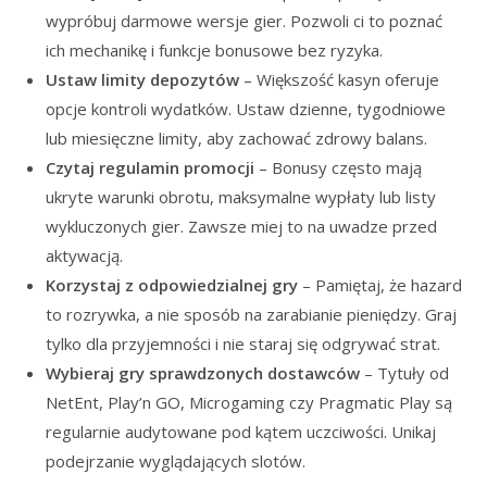
wypróbuj darmowe wersje gier. Pozwoli ci to poznać
ich mechanikę i funkcje bonusowe bez ryzyka.
Ustaw limity depozytów
– Większość kasyn oferuje
opcje kontroli wydatków. Ustaw dzienne, tygodniowe
lub miesięczne limity, aby zachować zdrowy balans.
Czytaj regulamin promocji
– Bonusy często mają
ukryte warunki obrotu, maksymalne wypłaty lub listy
wykluczonych gier. Zawsze miej to na uwadze przed
aktywacją.
Korzystaj z odpowiedzialnej gry
– Pamiętaj, że hazard
to rozrywka, a nie sposób na zarabianie pieniędzy. Graj
tylko dla przyjemności i nie staraj się odgrywać strat.
Wybieraj gry sprawdzonych dostawców
– Tytuły od
NetEnt, Play’n GO, Microgaming czy Pragmatic Play są
regularnie audytowane pod kątem uczciwości. Unikaj
podejrzanie wyglądających slotów.