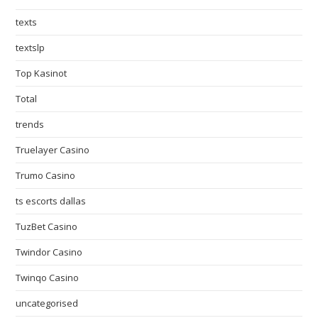
texts
textslp
Top Kasinot
Total
trends
Truelayer Casino
Trumo Casino
ts escorts dallas
TuzBet Casino
Twindor Casino
Twinqo Casino
uncategorised