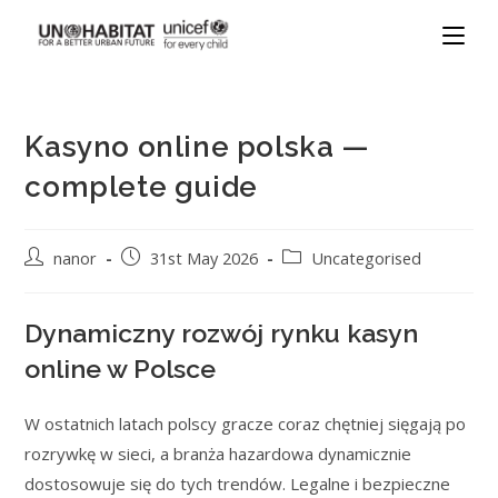
Kasyno online polska —
complete guide
nanor
31st May 2026
Uncategorised
Dynamiczny rozwój rynku kasyn
online w Polsce
W ostatnich latach polscy gracze coraz chętniej sięgają po
rozrywkę w sieci, a branża hazardowa dynamicznie
dostosowuje się do tych trendów. Legalne i bezpieczne