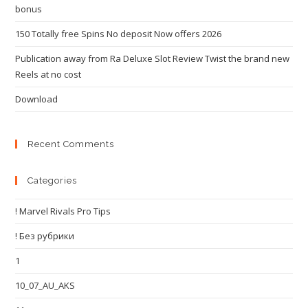
bonus
150 Totally free Spins No deposit Now offers 2026
Publication away from Ra Deluxe Slot Review Twist the brand new
Reels at no cost
Download
Recent Comments
Categories
! Marvel Rivals Pro Tips
! Без рубрики
1
10_07_AU_AKS