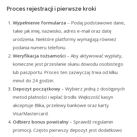
Proces rejestracji i pierwsze kroki
Wypełnienie formularza
– Podaj podstawowe dane,
takie jak imię, nazwisko, adres e-mail oraz datę
urodzenia. Niektóre platformy wymagają również
podania numeru telefonu.
Weryfikacja tożsamości
– Aby aktywować wypłaty,
konieczne jest przesłanie skanu dowodu osobistego
lub paszportu. Proces ten zazwyczaj trwa od kilku
minut do 24 godzin.
Depozyt początkowy
– Wybierz jedną z dostępnych
metod płatności i wpłać środki. Większość kasyn
akceptuje Blika, przelewy bankowe oraz karty
Visa/Mastercard.
Odbierz bonus powitalny
– Sprawdź regulamin
promocji. Często pierwszy depozyt jest dodatkowo