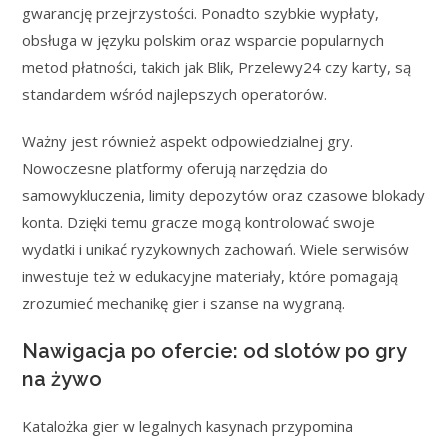
gwarancję przejrzystości. Ponadto szybkie wypłaty,
obsługa w języku polskim oraz wsparcie popularnych
metod płatności, takich jak Blik, Przelewy24 czy karty, są
standardem wśród najlepszych operatorów.
Ważny jest również aspekt odpowiedzialnej gry.
Nowoczesne platformy oferują narzędzia do
samowykluczenia, limity depozytów oraz czasowe blokady
konta. Dzięki temu gracze mogą kontrolować swoje
wydatki i unikać ryzykownych zachowań. Wiele serwisów
inwestuje też w edukacyjne materiały, które pomagają
zrozumieć mechanikę gier i szanse na wygraną.
Nawigacja po ofercie: od slotów po gry
na żywo
Katalożka gier w legalnych kasynach przypomina