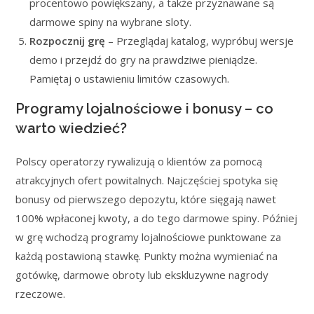
procentowo powiększany, a także przyznawane są
darmowe spiny na wybrane sloty.
Rozpocznij grę
– Przeglądaj katalog, wypróbuj wersje
demo i przejdź do gry na prawdziwe pieniądze.
Pamiętaj o ustawieniu limitów czasowych.
Programy lojalnościowe i bonusy – co
warto wiedzieć?
Polscy operatorzy rywalizują o klientów za pomocą
atrakcyjnych ofert powitalnych. Najczęściej spotyka się
bonusy od pierwszego depozytu, które sięgają nawet
100% wpłaconej kwoty, a do tego darmowe spiny. Później
w grę wchodzą programy lojalnościowe punktowane za
każdą postawioną stawkę. Punkty można wymieniać na
gotówkę, darmowe obroty lub ekskluzywne nagrody
rzeczowe.