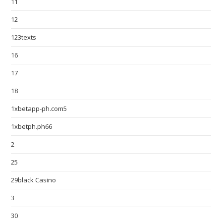
11
12
123texts
16
17
18
1xbetapp-ph.com5
1xbetph.ph66
2
25
29black Casino
3
30