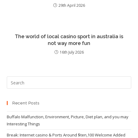
29th April 2026
The world of local casino sport in australia is
not way more fun
16th July 2026
Recent Posts
Buffalo Malfunction, Environment, Picture, Diet plan, and you may
Interesting Things
Break: Internet casino & Ports Around $ten,100 Welcome Added