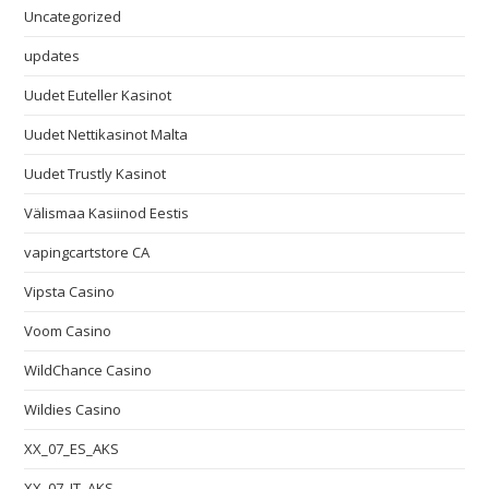
Uncategorized
updates
Uudet Euteller Kasinot
Uudet Nettikasinot Malta
Uudet Trustly Kasinot
Välismaa Kasiinod Eestis
vapingcartstore CA
Vipsta Casino
Voom Casino
WildChance Casino
Wildies Casino
XX_07_ES_AKS
XX_07_IT_AKS