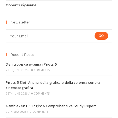
Форекс Обучение
Newsletter
GO
Recent Posts
Den tropiske ø-tema i Pirots 5
29TH JUNE 2026
/
0 COMMENTS
Pirots 5 Slot: Analisi della grafica e della colonna sonora
cinematografica
26TH JUNE 2026
/
0 COMMENTS
GambleZen UK Login: A Comprehensive Study Report
20TH MAY 2026
/
0 COMMENTS