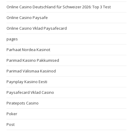
Online Casino Deutschland für Schweizer 2026: Top 3 Test
Online Casino Paysafe
Online Casino Vklad Paysafecard
pages
Parhaat Nordea Kasinot
Parimad Kasiino Pakkumised
Parimad Välismaa Kasiinod
Paynplay Kasiino Eesti
Paysafecard Vklad Casino
Piratepots Casino
Poker
Post