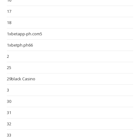
16
17
18
1xbetapp-ph.com5
1xbetph.ph66
2
25
29black Casino
3
30
31
32
33