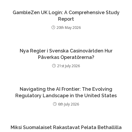
GambleZen UK Login: A Comprehensive Study
Report
20th May 2026
Nya Regler i Svenska Casinovärlden Hur
Påverkas Operatörerna?
21st July 2026
Navigating the AI Frontier: The Evolving
Regulatory Landscape in the United States
6th July 2026
Miksi Suomalaiset Rakastavat Pelata Bethallilla