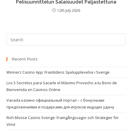
Pelisuunnittelun Salaisuudet Paljastettuna
12th July 2026
Recent Posts
Winnerz Casino App: Framtidens Spelupplevelse i Sverige
Los 5 Secretos para Sacarle el Máximo Provecho a tu Bono de
Bienvenida en Casinos Online
Vavada казино официальный портал – с бонусными
предложениями и подарками для игроков ищущих удачу
Rich Moose Casino Sverige: Framgångssagor och Strategier för
Vinst