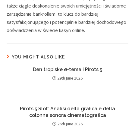
także ciągłe doskonalenie swoich umiejętności i świadome
zarządzanie bankrollem, to klucz do bardziej
satysfakcjonującego i potencjalnie bardziej dochodowego
doświadczenia w świecie kasyn online.
YOU MIGHT ALSO LIKE
Den tropiske ø-tema i Pirots 5
29th June 2026
Pirots 5 Slot: Analisi della grafica e della
colonna sonora cinematografica
26th June 2026