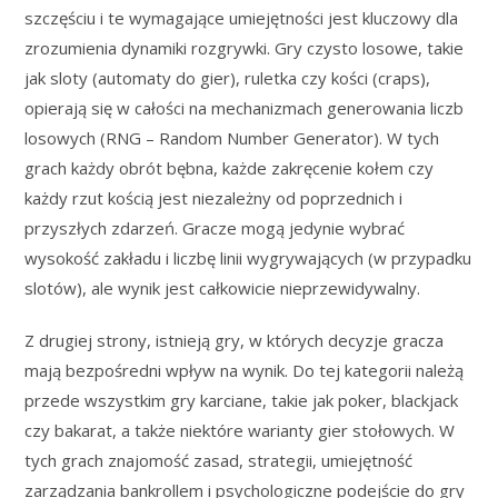
szczęściu i te wymagające umiejętności jest kluczowy dla
zrozumienia dynamiki rozgrywki. Gry czysto losowe, takie
jak sloty (automaty do gier), ruletka czy kości (craps),
opierają się w całości na mechanizmach generowania liczb
losowych (RNG – Random Number Generator). W tych
grach każdy obrót bębna, każde zakręcenie kołem czy
każdy rzut kością jest niezależny od poprzednich i
przyszłych zdarzeń. Gracze mogą jedynie wybrać
wysokość zakładu i liczbę linii wygrywających (w przypadku
slotów), ale wynik jest całkowicie nieprzewidywalny.
Z drugiej strony, istnieją gry, w których decyzje gracza
mają bezpośredni wpływ na wynik. Do tej kategorii należą
przede wszystkim gry karciane, takie jak poker, blackjack
czy bakarat, a także niektóre warianty gier stołowych. W
tych grach znajomość zasad, strategii, umiejętność
zarządzania bankrollem i psychologiczne podejście do gry