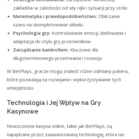
zakładów w zależności od siły ręki i sytuacji przy stole.
Matematyka i prawdopodobieństwo:
Obliczanie
szans na skompletowanie układu.
Psychologia gry:
Kontrolowanie emocji, blefowanie i
adaptacja do stylu gry przeciwników.
Zarządzanie bankrollem:
Kluczowe dla
długoterminowego przetrwania i rozwoju.
W BetPlays, gracze mogą znaleźć różne odmiany pokera,
które pozwalają na rozwijanie i wykorzystywanie tych
umiejętności.
Technologia i Jej Wpływ na Gry
Kasynowe
Nowoczesne kasyna online, takie jak BetPlays, są
napędzane przez zaawansowaną technologię, która nie