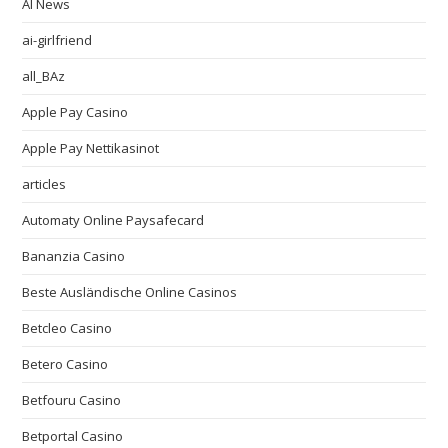
AI News
ai-girlfriend
all_BAz
Apple Pay Casino
Apple Pay Nettikasinot
articles
Automaty Online Paysafecard
Bananzia Casino
Beste Ausländische Online Casinos
Betcleo Casino
Betero Casino
Betfouru Casino
Betportal Casino