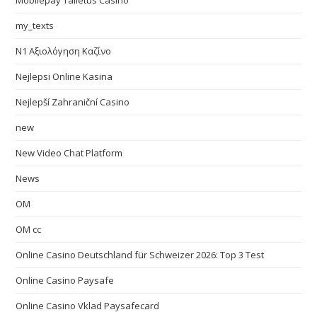
Mobilepay Talletus Casino
my_texts
N1 Αξιολόγηση Καζίνο
Nejlepsi Online Kasina
Nejlepší Zahraniční Casino
new
New Video Chat Platform
News
OM
OM cc
Online Casino Deutschland für Schweizer 2026: Top 3 Test
Online Casino Paysafe
Online Casino Vklad Paysafecard