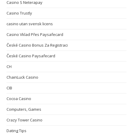
Casino S Neterapay
Casino Trustly
casino utan svensk licens
Casino Vklad Přes Paysafecard
České Casino Bonus Za Registraci
České Casino Paysafecard
CH
ChainLuck Casino
CIB
Cocoa Casino
Computers, Games
Crazy Tower Сasino
Dating Tips