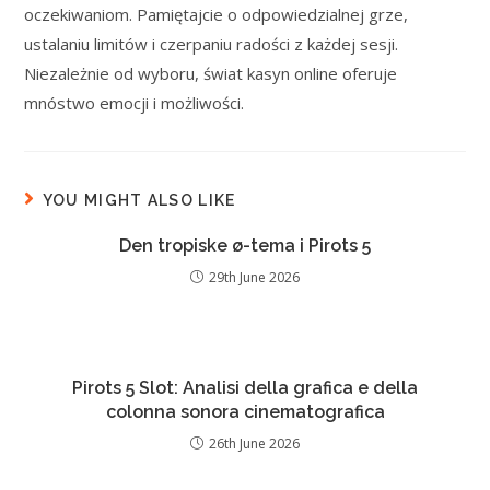
oczekiwaniom. Pamiętajcie o odpowiedzialnej grze,
ustalaniu limitów i czerpaniu radości z każdej sesji.
Niezależnie od wyboru, świat kasyn online oferuje
mnóstwo emocji i możliwości.
YOU MIGHT ALSO LIKE
Den tropiske ø-tema i Pirots 5
29th June 2026
Pirots 5 Slot: Analisi della grafica e della
colonna sonora cinematografica
26th June 2026