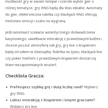
możliwość gry w swoim tempie i szeroki wybór gier o
różnej tematyce, gry RNG będą dla Was idealne. Automaty
do gier, elektroniczna ruletka czy blackjack RNG oferują
mnóstwo emocji i szans na wygraną.
Jeśli natomiast szukacie autentycznego doświadczenia
kasynowego, uwielbiacie interakcję z prawdziwymi ludźmi i
chcecie poczuć atmosferę sali gry, gry live z krupierem
będą strzałem w dziesiątkę. Ruletka na żywo, blackjack live
czy poker hold’em z prawdziwym krupierem dostarczą
Wam niezapomnianych wrażeń.
Checklista Gracza:
Preferujesz szybką grę i dużą liczbę rund?
Wybierz
gry RNG.
Lubisz interakcję z krupierem i innymi graczami?
Wybierz gry live.