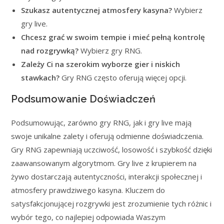
Szukasz autentycznej atmosfery kasyna?
Wybierz
gry live.
Chcesz grać w swoim tempie i mieć pełną kontrolę
nad rozgrywką?
Wybierz gry RNG.
Zależy Ci na szerokim wyborze gier i niskich
stawkach?
Gry RNG często oferują więcej opcji.
Podsumowanie Doświadczeń
Podsumowując, zarówno gry RNG, jak i gry live mają
swoje unikalne zalety i oferują odmienne doświadczenia.
Gry RNG zapewniają uczciwość, losowość i szybkość dzięki
zaawansowanym algorytmom. Gry live z krupierem na
żywo dostarczają autentyczności, interakcji społecznej i
atmosfery prawdziwego kasyna. Kluczem do
satysfakcjonującej rozgrywki jest zrozumienie tych różnic i
wybór tego, co najlepiej odpowiada Waszym