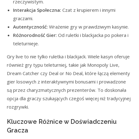
rzeczywistym.
Interakcja Społeczna:
Czat z krupierem i innymi
graczami.
Autentyczność:
Wrażenie gry w prawdziwym kasynie.
Różnorodność Gier:
Od ruletki i blackjacka po pokera i
teleturnieje.
Gry live to nie tylko ruletka i blackjack. Wiele kasyn oferuje
również gry typu teleturniej, takie jak Monopoly Live,
Dream Catcher czy Deal or No Deal, które łączą elementy
gier losowych z interaktywnymi bonusami i prowadzone
są przez charyzmatycznych prezenterów. To doskonała
opcja dla graczy szukających czegoś więcej niż tradycyjnej
rozgrywki.
Kluczowe Różnice w Doświadczeniu
Gracza