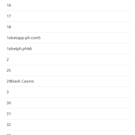
16
17
18
1xbetapp-ph.com5
1xbetph.ph66
2
25
29black Casino
3
30
31
32