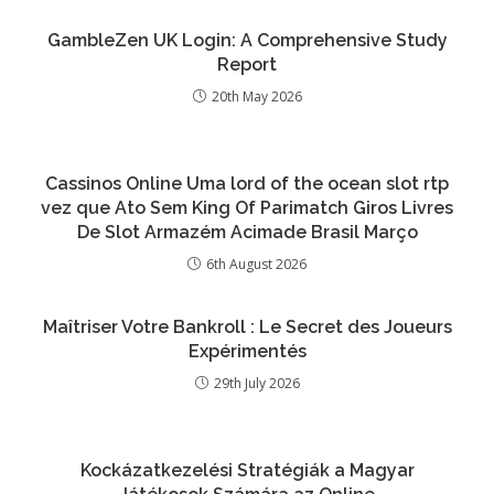
GambleZen UK Login: A Comprehensive Study
Report
20th May 2026
Cassinos Online Uma lord of the ocean slot rtp
vez que Ato Sem King Of Parimatch Giros Livres
De Slot Armazém Acimade Brasil Março
6th August 2026
Maîtriser Votre Bankroll : Le Secret des Joueurs
Expérimentés
29th July 2026
Kockázatkezelési Stratégiák a Magyar