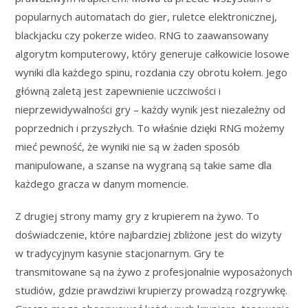
popularnych automatach do gier, ruletce elektronicznej,
blackjacku czy pokerze wideo. RNG to zaawansowany
algorytm komputerowy, który generuje całkowicie losowe
wyniki dla każdego spinu, rozdania czy obrotu kołem. Jego
główną zaletą jest zapewnienie uczciwości i
nieprzewidywalności gry – każdy wynik jest niezależny od
poprzednich i przyszłych. To właśnie dzięki RNG możemy
mieć pewność, że wyniki nie są w żaden sposób
manipulowane, a szanse na wygraną są takie same dla
każdego gracza w danym momencie.
Z drugiej strony mamy gry z krupierem na żywo. To
doświadczenie, które najbardziej zbliżone jest do wizyty
w tradycyjnym kasynie stacjonarnym. Gry te
transmitowane są na żywo z profesjonalnie wyposażonych
studiów, gdzie prawdziwi krupierzy prowadzą rozgrywkę.