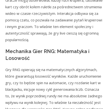
Gracze mogą obserwować każdy ruch krupiera, tasowanie
kart czy obrót kołem ruletki za pośrednictwem strumienia
wideo w czasie rzeczywistym. Interakcja odbywa się za
pomocą czatu, co pozwala na zadawanie pytań krupierowi
i innym graczom. To właśnie ten element społeczny i
autentyczność sprawiają, że gry live cieszą się ogromną
popularnością.
Mechanika Gier RNG: Matematyka i
Losowość
Gry RNG opierają się na matematycznych algorytmach,
które gwarantują losowość wyników. Każde uruchomienie
gry, czy to będzie spin na automacie, czy rozdanie kart w
blackjacku, inicjuje nowy cykl generowania liczb. Oznacza
to, że wynik poprzedniej rundy nie ma absolutnie żadnego
wpływu na wynik kolejnej. To właśnie ta niezależność jest