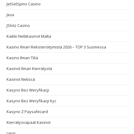
JetSetSpins Casino
Jeux
JSlotz Casino
Kaikki Nettikasinot Malta
Kasino Ilman Rekisteröitymistä 2026 – TOP 3 Suomessa
Kasino Ilman Tiliä
Kasinot Ilman Kierrätystä
Kasinot Netissä
Kasyno Bez Weryfikacji
Kasyno Bez Weryfikacji Kyc
Kasyno Z Paysafecard
Kierrätysvapaat Kasinot
Leon