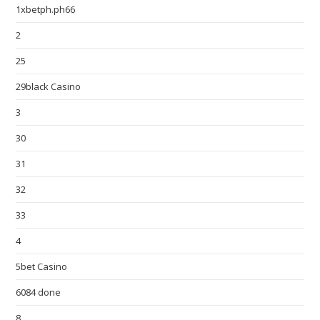
1xbetph.ph66
2
25
29black Casino
3
30
31
32
33
4
5bet Casino
6084 done
8