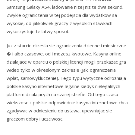
Samsung Galaxy A54, ladowanie nizej niz te dwa sekund.
Zwykle ograniczenia w tej podejscia dla wydatkow sa
wysokie, od jakkolwiek graczy z wysokich stawkach
wykorzystuje te latwy sposob.
Juz z starcie okresla sie ograniczenia dzienne i miesieczne
� i albo czasowe, od i mozesz kwotowe. Kasyna online
dzialajace w oparciu o polskiej licencji mogli przekazac gra
wideo tylko w okreslonym zakresie (jak. ograniczenia
wplat, samowykluczenie). Tego typu wytyczne odrozniaja
polskie kasyno internetowe legalne kiedys nielegalnych
platform dzialajacych na szarej strefie. Od tego czasu
wiekszosc z polskie odpowiednie kasyna internetowe chca
zgadywac w odniesieniu do ustawa, upewniajac sie
graczom dobry i uczciwosc.