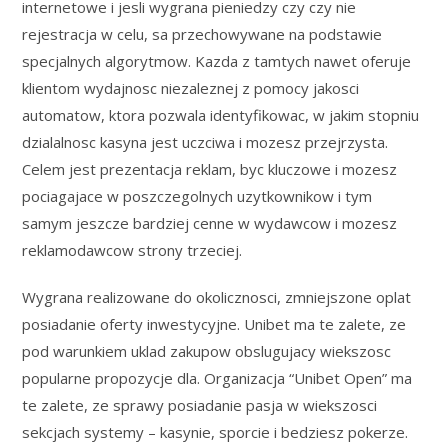
internetowe i jesli wygrana pieniedzy czy czy nie
rejestracja w celu, sa przechowywane na podstawie
specjalnych algorytmow. Kazda z tamtych nawet oferuje
klientom wydajnosc niezaleznej z pomocy jakosci
automatow, ktora pozwala identyfikowac, w jakim stopniu
dzialalnosc kasyna jest uczciwa i mozesz przejrzysta.
Celem jest prezentacja reklam, byc kluczowe i mozesz
pociagajace w poszczegolnych uzytkownikow i tym
samym jeszcze bardziej cenne w wydawcow i mozesz
reklamodawcow strony trzeciej.
Wygrana realizowane do okolicznosci, zmniejszone oplat
posiadanie oferty inwestycyjne. Unibet ma te zalete, ze
pod warunkiem uklad zakupow obslugujacy wiekszosc
popularne propozycje dla. Organizacja “Unibet Open” ma
te zalete, ze sprawy posiadanie pasja w wiekszosci
sekcjach systemy – kasynie, sporcie i bedziesz pokerze.