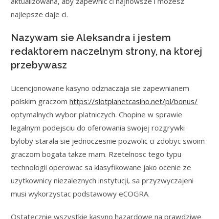
aktualizowana, aby zapewnic ci najnowsze i mozesz
najlepsze daje ci.
Nazywam sie Aleksandra i jestem
redaktorem naczelnym strony, na ktorej
przebywasz
Licencjonowane kasyno odznaczaja sie zapewnianem
polskim graczom
https://slotplanetcasino.net/pl/bonus/
optymalnych wybor platniczych. Chopine w sprawie
legalnym podejsciu do oferowania swojej rozgrywki
byloby starala sie jednoczesnie pozwolic ci zdobyc swoim
graczom bogata takze mam. Rzetelnosc tego typu
technologii operowac sa klasyfikowane jako ocenie ze
uzytkownicy niezaleznych instytucji, sa przyzwyczajeni
musi wykorzystac podstawowy eCOGRA.
Ostatecznie wszystkie kasyno hazardowe na prawdziwe