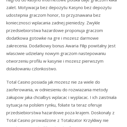
zalet. Motywacja bez depozytu Kasyno bez depozytu
udostepnia graczom honor, to przyznawana bez
koniecznosci wplacania zadnej pieniedzy. Zwykle
przedsiebiorstwa hazardowe proponuja graczom
dodatkowa gotowke na gre i mozesz darmowe
zakrecenia. Dodatkowy bonus Awaria Filip powitalny Jest
wlasciwie udzielany nowym graczom nastepowaniu
otworzeniu profilu w kasynie i mozesz pierwszym
doladowaniu czlonkostwo.
Total Casino posiada jak mozesz nie za wiele do
zaoferowania, w odniesieniu do rozwiazania metody
zakupow jaka chcialbys wplacac i wyplacac. I ich zaistniala
sytuacja na polskim rynku, foliate ta teraz oferuje
przedsiebiorstwa hazardowe poza krajem. Doskonaly z
Total Casino prowadzone z Totalizator Krzykliwy nie