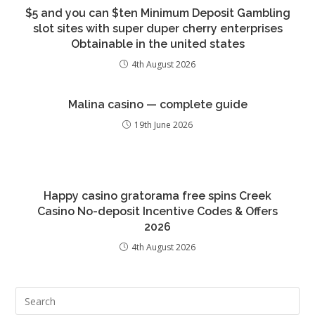
$5 and you can $ten Minimum Deposit Gambling
slot sites with super duper cherry enterprises
Obtainable in the united states
4th August 2026
Malina casino — complete guide
19th June 2026
Happy casino gratorama free spins Creek
Casino No-deposit Incentive Codes & Offers
2026
4th August 2026