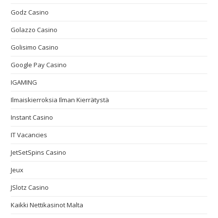
Godz Casino
Golazzo Casino
Golisimo Casino
Google Pay Casino
IGAMING
Ilmaiskierroksia Ilman Kierrätystä
Instant Casino
IT Vacancies
JetSetSpins Casino
Jeux
JSlotz Casino
Kaikki Nettikasinot Malta