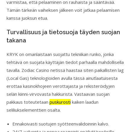
varmistaa, että pelaaminen on rauhaista ja sääntävää.
Tämän tärkeän vaiheksen jälkeen voit jatkaa pelaamisen
kanssa juoksun etua.
Turvallisuus ja tietosuoja täyden suojan
takana
KRYK on omanlaistaan suojattu tekniikan runko, jonka
tehtävä on suojata käyttäjän tiedot parhaalla mahdollisella
tavalla. Zodiac Casino netissä haastaa siten paikallisten lag
(Local Gas) teknologioiden avulla tässä ainutlaatuisesta
erottaa kasinokhojeen verottajasta ja rekisteröidyjen
selän kiinni-virvovasta hakkurista. Vastaavan suojan
pakkaus toteutetaan
puskurosti
kaiken laadun
seliliukselementtien osalta.
Ennakoivasti suotujen syötteenvalidoinnin kalvo.
24/7-valvonta ja nopea reagointi epäilyttävyyksille.