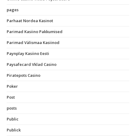
pages
Parhaat Nordea Kasinot
Parimad Kasiino Pakkumised
Parimad Välismaa Kasiinod
Paynplay Kasiino Eesti
Paysafecard Vklad Casino
Piratepots Casino
Poker
Post
posts
Public
Publick