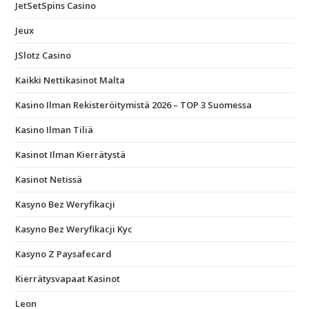
JetSetSpins Casino
Jeux
JSlotz Casino
Kaikki Nettikasinot Malta
Kasino Ilman Rekisteröitymistä 2026 – TOP 3 Suomessa
Kasino Ilman Tiliä
Kasinot Ilman Kierrätystä
Kasinot Netissä
Kasyno Bez Weryfikacji
Kasyno Bez Weryfikacji Kyc
Kasyno Z Paysafecard
Kierrätysvapaat Kasinot
Leon