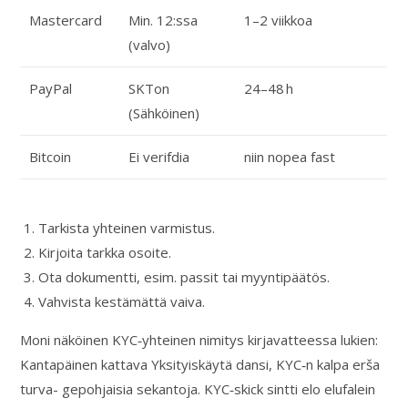
Mastercard
Min. 12:ssa
1–2 viikkoa
(valvo)
PayPal
SKTon
24–48 h
(Sähköinen)
Bitcoin
Ei verifdia
niin nopea fast
Tarkista yhteinen varmistus.
Kirjoita tarkka osoite.
Ota dokumentti, esim. passit tai myyntipäätös.
Vahvista kestämättä vaiva.
Moni näköinen KYC‑yhteinen nimitys kirjavatteessa lukien:
Kantapäinen kattava Yksityiskäytä dansi, KYC‑n kalpa erša
turva- gepohjaisia sekantoja. KYC‑skick sintti elo elufalein