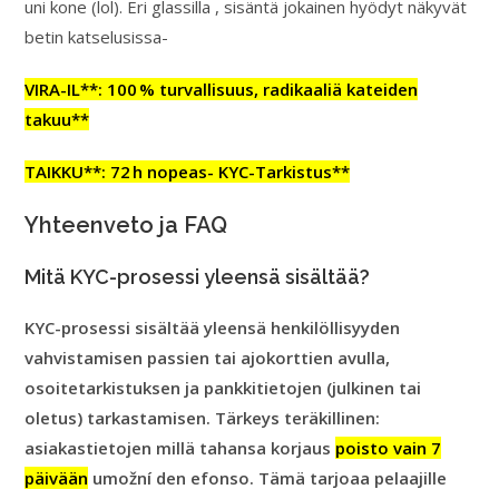
uni kone (lol). Eri glassilla , sisäntä jokainen hyödyt näkyvät
betin katselusissa-
VIRA-IL**: 100 % turvallisuus, radikaaliä kateiden
takuu**
TAIKKU**: 72 h nopeas- KYC-Tarkistus**
Yhteenveto ja FAQ
Mitä KYC-prosessi yleensä sisältää?
KYC-prosessi sisältää yleensä henkilöllisyyden
vahvistamisen passien tai ajokorttien avulla,
osoitetarkistuksen ja pankkitietojen (julkinen tai
oletus) tarkastamisen. Tärkeys teräkillinen:
asiakastietojen millä tahansa korjaus
poisto vain 7
päivään
umožní den efonso. Tämä tarjoaa pelaajille