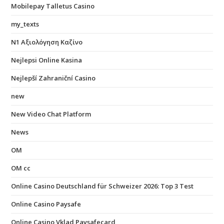
Mobilepay Talletus Casino
my_texts
N1 Αξιολόγηση Καζίνο
Nejlepsi Online Kasina
Nejlepší Zahraniční Casino
new
New Video Chat Platform
News
OM
OM cc
Online Casino Deutschland für Schweizer 2026: Top 3 Test
Online Casino Paysafe
Online Casino Vklad Paysafecard