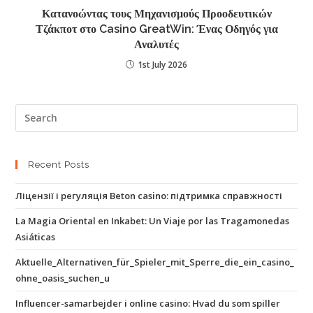
Κατανοώντας τους Μηχανισμούς Προοδευτικών
Τζάκποτ στο Casino GreatWin: Ένας Οδηγός για
Αναλυτές
1st July 2026
Recent Posts
Ліцензії і регуляція Beton casino: підтримка справжності
La Magia Oriental en Inkabet: Un Viaje por las Tragamonedas
Asiáticas
Aktuelle_Alternativen_für_Spieler_mit_Sperre_die_ein_casino_
ohne_oasis_suchen_u
Influencer-samarbejder i online casino: Hvad du som spiller