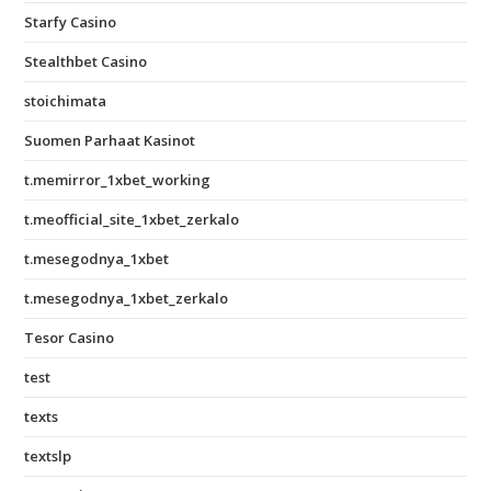
Starfy Casino
Stealthbet Casino
stoichimata
Suomen Parhaat Kasinot
t.memirror_1xbet_working
t.meofficial_site_1xbet_zerkalo
t.mesegodnya_1xbet
t.mesegodnya_1xbet_zerkalo
Tesor Casino
test
texts
textslp