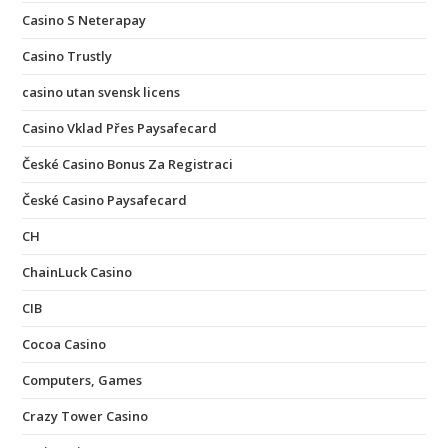
Casino S Neterapay
Casino Trustly
casino utan svensk licens
Casino Vklad Přes Paysafecard
České Casino Bonus Za Registraci
České Casino Paysafecard
CH
ChainLuck Casino
CIB
Cocoa Casino
Computers, Games
Crazy Tower Сasino