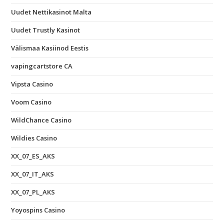
Uudet Nettikasinot Malta
Uudet Trustly Kasinot
Välismaa Kasiinod Eestis
vapingcartstore CA
Vipsta Casino
Voom Casino
WildChance Casino
Wildies Casino
XX_07_ES_AKS
XX_07_IT_AKS
XX_07_PL_AKS
Yoyospins Casino