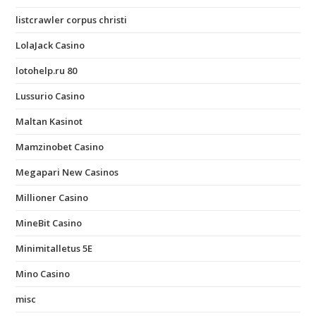
listcrawler corpus christi
LolaJack Casino
lotohelp.ru 80
Lussurio Casino
Maltan Kasinot
Mamzinobet Casino
Megapari New Casinos
Millioner Casino
MineBit Casino
Minimitalletus 5E
Mino Casino
misc