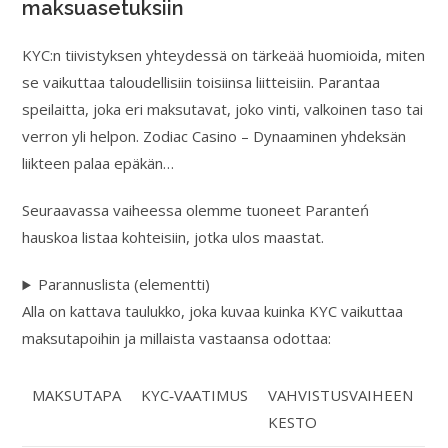
maksuasetuksiin
KYC:n tiivistyksen yhteydessä on tärkeää huomioida, miten
se vaikuttaa taloudellisiin toisiinsa liitteisiin. Parantaa
speilaitta, joka eri maksutavat, joko vinti, valkoinen taso tai
verron yli helpon. Zodiac Casino – Dynaaminen yhdeksän
liikteen palaa epäkän…
Seuraavassa vaiheessa olemme tuoneet Paranteń
hauskoa listaa kohteisiin, jotka ulos maastat.
Parannuslista (elementti)
Alla on kattava taulukko, joka kuvaa kuinka KYC vaikuttaa
maksutapoihin ja millaista vastaansa odottaa:
MAKSUTAPA
KYC‑VAATIMUS
VAHVISTUSVAIHEEN
KESTO