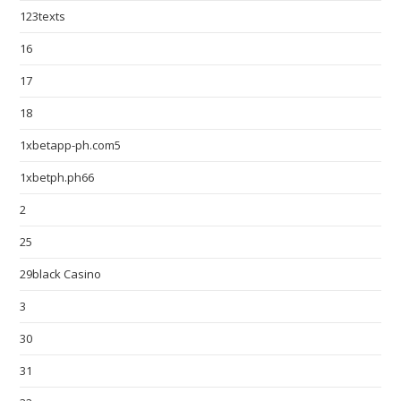
123texts
16
17
18
1xbetapp-ph.com5
1xbetph.ph66
2
25
29black Casino
3
30
31