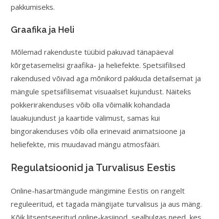
pakkumiseks.
Graafika ja Heli
Mõlemad rakenduste tüübid pakuvad tänapäeval
kõrgetasemelisi graafika- ja heliefekte. Spetsiifilised
rakendused võivad aga mõnikord pakkuda detailsemat ja
mängule spetsiifilisemat visuaalset kujundust. Näiteks
pokkerirakenduses võib olla võimalik kohandada
lauakujundust ja kaartide välimust, samas kui
bingorakenduses võib olla erinevaid animatsioone ja
heliefekte, mis muudavad mängu atmosfääri.
Regulatsioonid ja Turvalisus Eestis
Online-hasartmängude mängimine Eestis on rangelt
reguleeritud, et tagada mängijate turvalisus ja aus mäng.
Kõik litsentseeritud online-kasiinod, sealhulgas need, kes