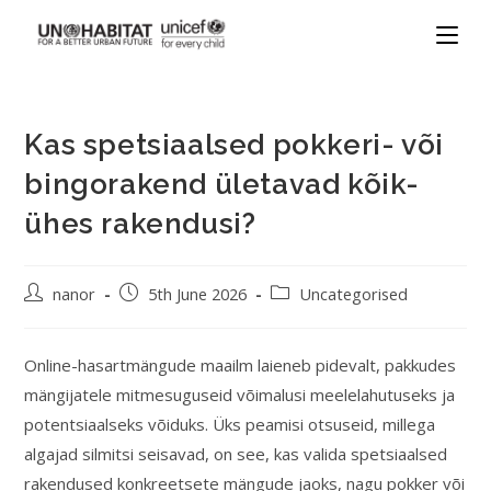
Kas spetsiaalsed pokkeri- või
bingorakend ületavad kõik-
ühes rakendusi?
nanor
5th June 2026
Uncategorised
Online-hasartmängude maailm laieneb pidevalt, pakkudes
mängijatele mitmesuguseid võimalusi meelelahutuseks ja
potentsiaalseks võiduks. Üks peamisi otsuseid, millega
algajad silmitsi seisavad, on see, kas valida spetsiaalsed
rakendused konkreetsete mängude jaoks, nagu pokker või