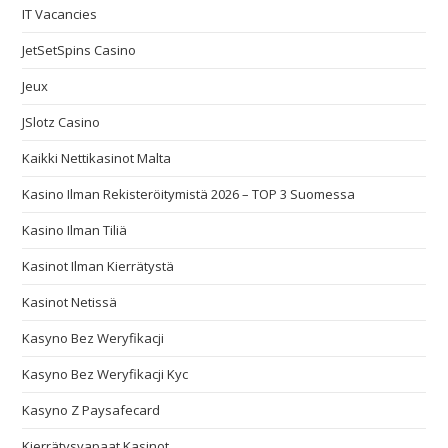
IT Vacancies
JetSetSpins Casino
Jeux
JSlotz Casino
Kaikki Nettikasinot Malta
Kasino Ilman Rekisteröitymistä 2026 – TOP 3 Suomessa
Kasino Ilman Tiliä
Kasinot Ilman Kierrätystä
Kasinot Netissä
Kasyno Bez Weryfikacji
Kasyno Bez Weryfikacji Kyc
Kasyno Z Paysafecard
Kierrätysvapaat Kasinot