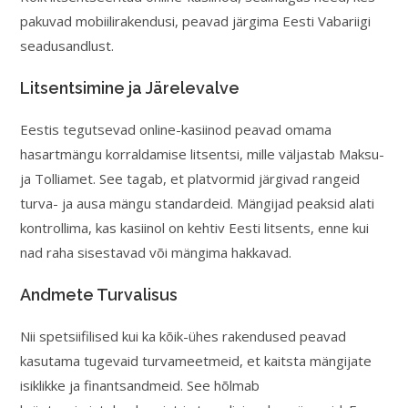
pakuvad mobiilirakendusi, peavad järgima Eesti Vabariigi
seadusandlust.
Litsentsimine ja Järelevalve
Eestis tegutsevad online-kasiinod peavad omama
hasartmängu korraldamise litsentsi, mille väljastab Maksu-
ja Tolliamet. See tagab, et platvormid järgivad rangeid
turva- ja ausa mängu standardeid. Mängijad peaksid alati
kontrollima, kas kasiinol on kehtiv Eesti litsents, enne kui
nad raha sisestavad või mängima hakkavad.
Andmete Turvalisus
Nii spetsiifilised kui ka kõik-ühes rakendused peavad
kasutama tugevaid turvameetmeid, et kaitsta mängijate
isiklikke ja finantsandmeid. See hõlmab