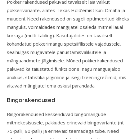
Pokkerirakendused pakuvad tavaliselt laia valikut
pokkerivariante, alates Texas Hold’emist kuni Omaha ja
muudeni. Need rakendused on sageli optimeeritud kiireks
mänguks, võimaldades mängijatel osaleda mitmel laual
korraga (multi-tabling). Kasutajaliides on tavaliselt
kohandatud pokkerimängu spetsiifilistele vajadustele,
sealhulgas mugavatele panustamisvalikutele ja
mänguandmete jälgimisele. Mõned pokkerirakendused
pakuvad ka täiustatud funktsioone, nagu mänguajaloo
analüüs, statistika jälgimine ja isegi treeningrežiimid, mis
aitavad mängijatel oma oskusi parandada.
Bingorakendused
Bingorakendused keskenduvad bingomängude
mitmekesisusele, pakkudes erinevaid bingovariante (nt
75-palli, 90-palli) ja erinevaid teemadega tube. Need