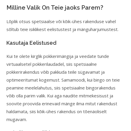
Milline Valik On Teie jaoks Parem?
Lõplik otsus spetsiaalse või kõik-ühes rakenduse vahel
sõltub teie isiklikest eelistustest ja mänguharjumustest.
Kasutaja Eelistused
Kui te olete kirglik pokkerimängija ja veedate tunde
virtuaalsetel pokkerilaudadel, siis spetsiaalne
pokkerirakendus võib pakkuda teile sügavamat ja
optimeeritumat kogemust. Samamoodi, kui bingo on teie
peamine meelelahutus, siis spetsiaalne bingorakendus
võib olla parim valik. Kui aga naudite mitmekesisust ja
soovite proovida erinevaid mänge ilma mitut rakendust
haldamata, siis kõik-ühes rakendus on tõenäoliselt
mugavam.