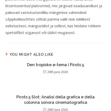
litsentseeritud platvormid, mis järgivad seadusandlust ja
pakuvad vastutustundliku mängimise vahendeid.
Lõppkokkuvõttes sõltub parima valik teie isiklikest
eelistustest, mängustiilist ja sellest, kas hindate rohkem
spetsiifilist sügavust või üldist mugavust.
YOU MIGHT ALSO LIKE
Den tropiske ø-tema i Pirots 5
29th June 2026
Pirots 5 Slot: Analisi della grafica e della
colonna sonora cinematografica
26th June 2026