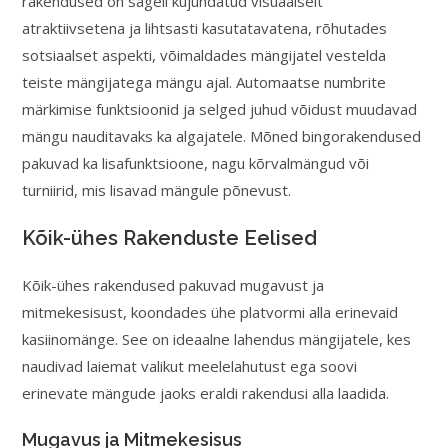
rakendused on sageli kujundatud visuaalselt
atraktiivsetena ja lihtsasti kasutatavatena, rõhutades
sotsiaalset aspekti, võimaldades mängijatel vestelda
teiste mängijatega mängu ajal. Automaatse numbrite
märkimise funktsioonid ja selged juhud võidust muudavad
mängu nauditavaks ka algajatele. Mõned bingorakendused
pakuvad ka lisafunktsioone, nagu kõrvalmängud või
turniirid, mis lisavad mängule põnevust.
Kõik-ühes Rakenduste Eelised
Kõik-ühes rakendused pakuvad mugavust ja
mitmekesisust, koondades ühe platvormi alla erinevaid
kasiinomänge. See on ideaalne lahendus mängijatele, kes
naudivad laiemat valikut meelelahutust ega soovi
erinevate mängude jaoks eraldi rakendusi alla laadida.
Mugavus ja Mitmekesisus