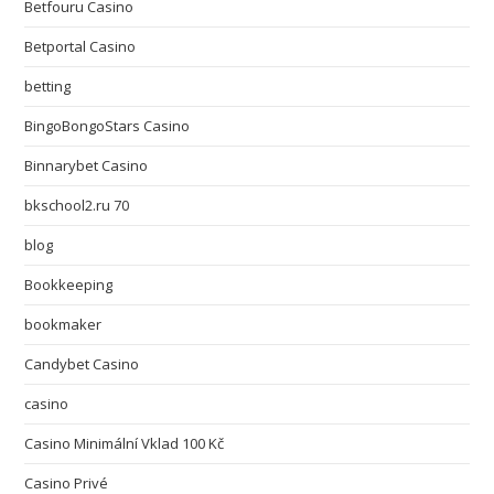
Betfouru Casino
Betportal Casino
betting
BingoBongoStars Casino
Binnarybet Casino
bkschool2.ru 70
blog
Bookkeeping
bookmaker
Candybet Casino
casino
Casino Minimální Vklad 100 Kč
Casino Privé