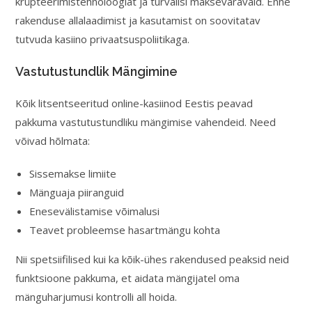
krüpteerimistehnoloogiat ja turvalisi makseväravaid. Enne
rakenduse allalaadimist ja kasutamist on soovitatav
tutvuda kasiino privaatsuspoliitikaga.
Vastutustundlik Mängimine
Kõik litsentseeritud online-kasiinod Eestis peavad
pakkuma vastutustundliku mängimise vahendeid. Need
võivad hõlmata:
Sissemakse limiite
Mänguaja piiranguid
Enesevälistamise võimalusi
Teavet probleemse hasartmängu kohta
Nii spetsiifilised kui ka kõik-ühes rakendused peaksid neid
funktsioone pakkuma, et aidata mängijatel oma
mänguharjumusi kontrolli all hoida.