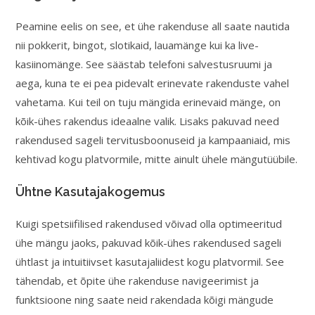
Peamine eelis on see, et ühe rakenduse all saate nautida
nii pokkerit, bingot, slotikaid, lauamänge kui ka live-
kasiinomänge. See säästab telefoni salvestusruumi ja
aega, kuna te ei pea pidevalt erinevate rakenduste vahel
vahetama. Kui teil on tuju mängida erinevaid mänge, on
kõik-ühes rakendus ideaalne valik. Lisaks pakuvad need
rakendused sageli tervitusboonuseid ja kampaaniaid, mis
kehtivad kogu platvormile, mitte ainult ühele mängutüübile.
Ühtne Kasutajakogemus
Kuigi spetsiifilised rakendused võivad olla optimeeritud
ühe mängu jaoks, pakuvad kõik-ühes rakendused sageli
ühtlast ja intuitiivset kasutajaliidest kogu platvormil. See
tähendab, et õpite ühe rakenduse navigeerimist ja
funktsioone ning saate neid rakendada kõigi mängude