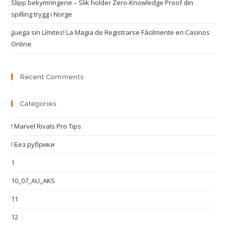
Slipp bekymringene – Slik holder Zero-Knowledge Proof din
spilling trygg i Norge
¡Juega sin Límites! La Magia de Registrarse Fácilmente en Casinos
Online
Recent Comments
Categories
! Marvel Rivals Pro Tips
! Без рубрики
1
10_07_AU_AKS
11
12