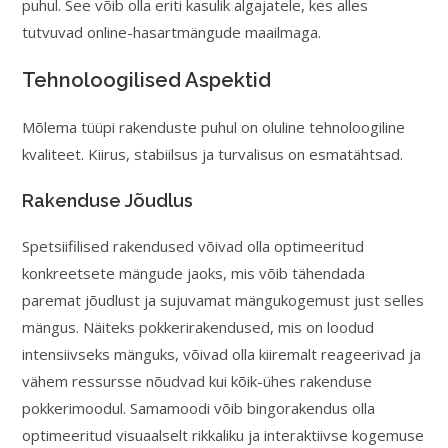
puhul. See võib olla eriti kasulik algajatele, kes alles
tutvuvad online-hasartmängude maailmaga.
Tehnoloogilised Aspektid
Mõlema tüüpi rakenduste puhul on oluline tehnoloogiline
kvaliteet. Kiirus, stabiilsus ja turvalisus on esmatähtsad.
Rakenduse Jõudlus
Spetsiifilised rakendused võivad olla optimeeritud
konkreetsete mängude jaoks, mis võib tähendada
paremat jõudlust ja sujuvamat mängukogemust just selles
mängus. Näiteks pokkerirakendused, mis on loodud
intensiivseks mänguks, võivad olla kiiremalt reageerivad ja
vähem ressursse nõudvad kui kõik-ühes rakenduse
pokkerimoodul. Samamoodi võib bingorakendus olla
optimeeritud visuaalselt rikkaliku ja interaktiivse kogemuse