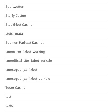
Sportwetten
Starfy Casino
Stealthbet Casino
stoichimata
Suomen Parhaat Kasinot
t.memirror_1xbet_working
t.meofficial_site_1xbet_zerkalo
t.mesegodnya_1xbet
t.mesegodnya_1xbet_zerkalo
Tesor Casino
test
texts