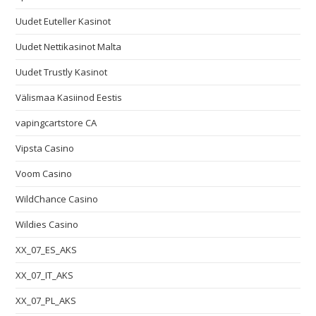
Uudet Euteller Kasinot
Uudet Nettikasinot Malta
Uudet Trustly Kasinot
Välismaa Kasiinod Eestis
vapingcartstore CA
Vipsta Casino
Voom Casino
WildChance Casino
Wildies Casino
XX_07_ES_AKS
XX_07_IT_AKS
XX_07_PL_AKS