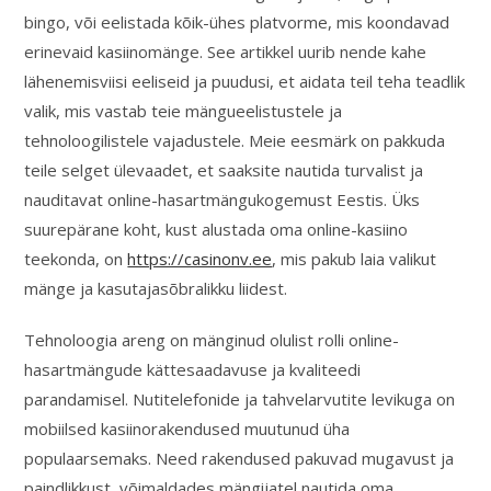
bingo, või eelistada kõik-ühes platvorme, mis koondavad
erinevaid kasiinomänge. See artikkel uurib nende kahe
lähenemisviisi eeliseid ja puudusi, et aidata teil teha teadlik
valik, mis vastab teie mängueelistustele ja
tehnoloogilistele vajadustele. Meie eesmärk on pakkuda
teile selget ülevaadet, et saaksite nautida turvalist ja
nauditavat online-hasartmängukogemust Eestis. Üks
suurepärane koht, kust alustada oma online-kasiino
teekonda, on
https://casinonv.ee
, mis pakub laia valikut
mänge ja kasutajasõbralikku liidest.
Tehnoloogia areng on mänginud olulist rolli online-
hasartmängude kättesaadavuse ja kvaliteedi
parandamisel. Nutitelefonide ja tahvelarvutite levikuga on
mobiilsed kasiinorakendused muutunud üha
populaarsemaks. Need rakendused pakuvad mugavust ja
paindlikkust, võimaldades mängijatel nautida oma