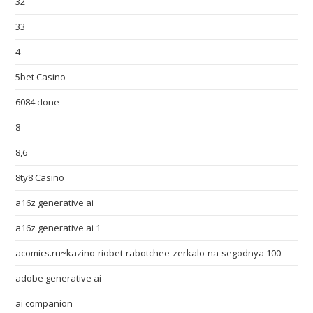
32
33
4
5bet Casino
6084 done
8
8,6
8ty8 Casino
a16z generative ai
a16z generative ai 1
acomics.ru~kazino-riobet-rabotchee-zerkalo-na-segodnya 100
adobe generative ai
ai companion