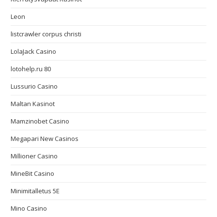
Leon
listcrawler corpus christi
LolaJack Casino
lotohelp.ru 80
Lussurio Casino
Maltan Kasinot
Mamzinobet Casino
Megapari New Casinos
Millioner Casino
MineBit Casino
Minimitalletus 5E
Mino Casino