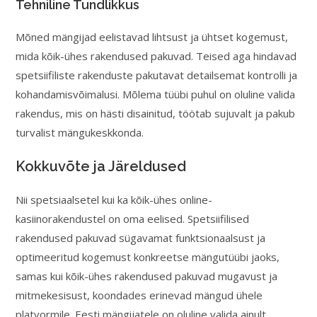
Tehniline Tundlikkus
Mõned mängijad eelistavad lihtsust ja ühtset kogemust,
mida kõik-ühes rakendused pakuvad. Teised aga hindavad
spetsiifiliste rakenduste pakutavat detailsemat kontrolli ja
kohandamisvõimalusi. Mõlema tüübi puhul on oluline valida
rakendus, mis on hästi disainitud, töötab sujuvalt ja pakub
turvalist mängukeskkonda.
Kokkuvõte ja Järeldused
Nii spetsiaalsetel kui ka kõik-ühes online-
kasiinorakendustel on oma eelised. Spetsiifilised
rakendused pakuvad sügavamat funktsionaalsust ja
optimeeritud kogemust konkreetse mängutüübi jaoks,
samas kui kõik-ühes rakendused pakuvad mugavust ja
mitmekesisust, koondades erinevad mängud ühele
platvormile. Eesti mängijatele on oluline valida ainult