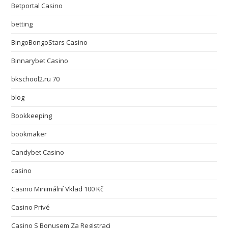
Betportal Casino
betting
BingoBongoStars Casino
Binnarybet Casino
bkschool2.ru 70
blog
Bookkeeping
bookmaker
Candybet Casino
casino
Casino Minimální Vklad 100 Kč
Casino Privé
Casino S Bonusem Za Registraci