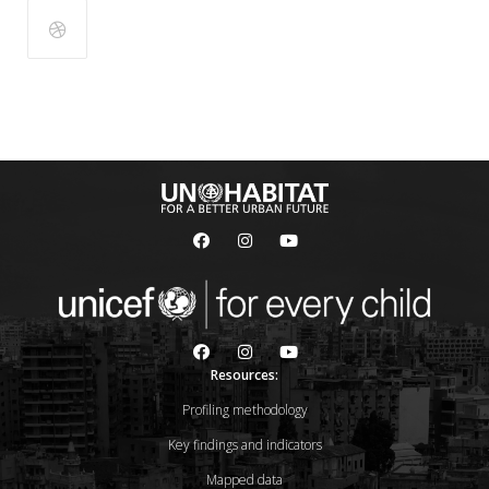
Resources:
Profiling methodology
Key findings and indicators
Mapped data