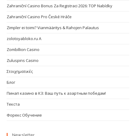
Zahraniční Casino Bonus Za Registraci 2026: TOP Nabídky
Zahraniční Casino Pro České Hráče
Zimpler ei toimi? Vianmääritys & Rahojen Palautus
zolotoyabloko.ru A
Zombillion Casino
Zuluspins Casino
Στοιχηματικές
Блог
Пинап казино в КЗ: Ваш путь к азартным победам!
Текста
Форекс Обучение
Newsletter