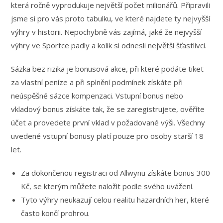
která ročně vyprodukuje největší počet milionářů. Připravili
jsme si pro vás proto tabulku, ve které najdete ty nejvyšší
výhry v historii. Nepochybně vás zajímá, jaké že nejvyšší
výhry ve Sportce padly a kolik si odnesli největší šťastlivci.
Sázka bez rizika je bonusová akce, při které podáte tiket
za vlastní peníze a při splnění podmínek získáte při
neúspěšné sázce kompenzaci. Vstupní bonus nebo
vkladový bonus získáte tak, že se zaregistrujete, ověříte
účet a provedete první vklad v požadované výši. Všechny
uvedené vstupní bonusy platí pouze pro osoby starší 18
let.
Za dokončenou registraci od Allwynu získáte bonus 300
Kč, se kterým můžete naložit podle svého uvážení.
Tyto výhry neukazují celou realitu hazardních her, které
často končí prohrou.