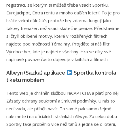
registraci, se kterým si můžeš třeba vsadit Sportku,
Eurojackpot, Extra rentu a mnoho dalších loterií. To je pro
hráče velmi důležité, protože hry zdarma fungují jako
takový trenažer, než vsadí skutečné peníze. Představíme
si čtyři oblíbené motivy, které v rozšířených filtrech
najdete pod možností Téma hry. Projděte si náš filtr
Výrobce her, kde je najdete všechny. Hra se díky své
napínavé povaze často objevuje v knihách a filmech.
Allwyn (Sazka) aplikace
Sportka kontrola
tiketu mobilem
Tento web je chráněn službou reCAPTCHA a platí pro něj
Zásady ochrany soukromí a Smluvní podmínky. U nás to
není vada, ale příběh navíc. To samé pak samozřejmě
naleznete i na oficiálních stránkách Allwyn. Za celou dobu
Sportky také proběhlo více než tahů a jedná se o loterii,