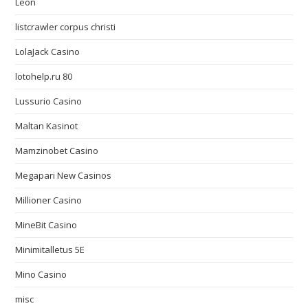
Leon
listcrawler corpus christi
LolaJack Casino
lotohelp.ru 80
Lussurio Casino
Maltan Kasinot
Mamzinobet Casino
Megapari New Casinos
Millioner Casino
MineBit Casino
Minimitalletus 5E
Mino Casino
misc