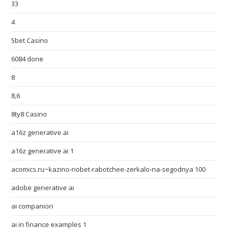
33
4
5bet Casino
6084 done
8
8,6
8ty8 Casino
a16z generative ai
a16z generative ai 1
acomics.ru~kazino-riobet-rabotchee-zerkalo-na-segodnya 100
adobe generative ai
ai companion
ai in finance examples 1