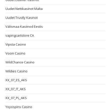
Uudet Nettikasinot Malta
Uudet Trustly Kasinot
Välismaa Kasiinod Eestis
vapingcartstore CA
Vipsta Casino
Voom Casino
WildChance Casino
Wildies Casino
XX_07_ES_AKS
XX_07_IT_AKS
XX_07_PL_AKS
Yoyospins Casino