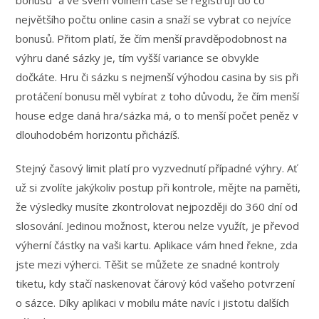
bonusů” a ve svém volném čase se registrují do co
největšího počtu online casin a snaží se vybrat co nejvíce
bonusů. Přitom platí, že čím menší pravděpodobnost na
výhru dané sázky je, tím vyšší variance se obvykle
dočkáte. Hru či sázku s nejmenší výhodou casina by sis při
protáčení bonusu měl vybírat z toho důvodu, že čím menší
house edge daná hra/sázka má, o to menší počet peněz v
dlouhodobém horizontu přicházíš.
Stejný časový limit platí pro vyzvednutí případné výhry. Ať
už si zvolíte jakýkoliv postup při kontrole, mějte na paměti,
že výsledky musíte zkontrolovat nejpozději do 360 dní od
slosování. Jedinou možnost, kterou nelze využít, je převod
výherní částky na vaši kartu. Aplikace vám hned řekne, zda
jste mezi výherci. Těšit se můžete ze snadné kontroly
tiketu, kdy stačí naskenovat čárový kód vašeho potvrzení
o sázce. Díky aplikaci v mobilu máte navíc i jistotu dalších