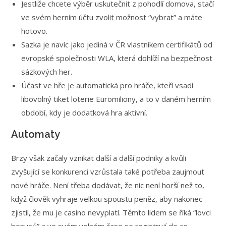
Jestliže chcete výběr uskutečnit z pohodlí domova, stačí
ve svém herním účtu zvolit možnost “vybrat” a máte
hotovo.
Sazka je navíc jako jediná v ČR vlastníkem certifikátů od
evropské společnosti WLA, která dohlíží na bezpečnost
sázkových her.
Účast ve hře je automatická pro hráče, kteří vsadí
libovolný tiket loterie Euromiliony, a to v daném herním
období, kdy je dodatková hra aktivní.
Automaty
Brzy však začaly vznikat další a další podniky a kvůli
zvyšující se konkurenci vzrůstala také potřeba zaujmout
nové hráče. Není třeba dodávat, že nic není horší než to,
když člověk vyhraje velkou spoustu peněz, aby nakonec
zjistil, že mu je casino nevyplatí. Těmto lidem se říká “lovci