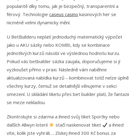
popularitě díky tomu, jak je bezpečný, transparentní a
férový. Technologie
caseus casino
kasinových her se
nicméně velmi dynamicky mění.
U BetBuilderu neplatí jednoduchý matematický výpočet
jako u AKU sázky nebo KOMBI, kdy se kombinace
jednotlivých kurzů násobí ve výslednou hodnotu kurzu.
Pokud vás betbuilder sázka zaujala, doporučujeme si jí
vyzkoušet přímo v praxi. Následně vám naběhne
aktualizovaná nabídka kurzů – kombinovat totiž nelze úplně
všechny kurzy, čemuž se detailnější věnujeme v sekci
omezení. U skládání tiketu přes bet builder platí, že fantazii
se meze nekladou.
Zkontrolujte si zdarma a ihned svůj tiket Sportky nebo
dalších Allwyn loterií
stačí naskenovat tiket
a ihned
víte, kolik jste vyhráli…. Získej ihned 300 Kč bonus za