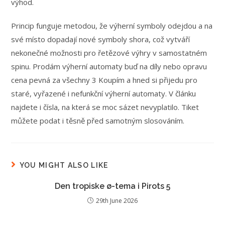
výhod.
Princip funguje metodou, že výherní symboly odejdou a na
své místo dopadají nové symboly shora, což vytváří
nekonečné možnosti pro řetězové výhry v samostatném
spinu. Prodám výherní automaty buď na díly nebo opravu
cena pevná za všechny 3 Koupím a hned si přijedu pro
staré, vyřazené i nefunkční výherní automaty. V článku
najdete i čísla, na která se moc sázet nevyplatilo. Tiket
můžete podat i těsně před samotným slosováním.
YOU MIGHT ALSO LIKE
Den tropiske ø-tema i Pirots 5
29th June 2026