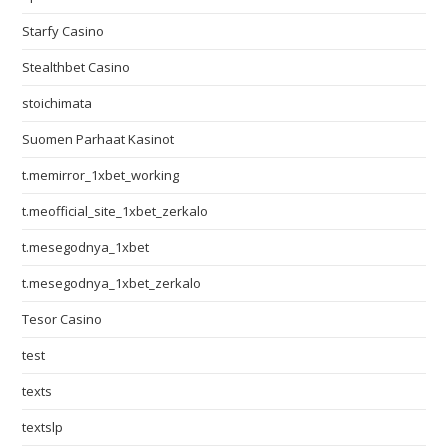
Starfy Casino
Stealthbet Casino
stoichimata
Suomen Parhaat Kasinot
t.memirror_1xbet_working
t.meofficial_site_1xbet_zerkalo
t.mesegodnya_1xbet
t.mesegodnya_1xbet_zerkalo
Tesor Casino
test
texts
textslp