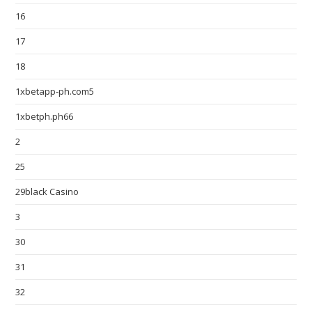
16
17
18
1xbetapp-ph.com5
1xbetph.ph66
2
25
29black Casino
3
30
31
32