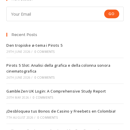
GO
Recent Posts
Den tropiske ø-tema i Pirots 5
29TH JUNE 2026
/
0 COMMENTS
Pirots 5 Slot: Analisi della grafica e della colonna sonora
cinematografica
26TH JUNE 2026
/
0 COMMENTS
GambleZen UK Login: A Comprehensive Study Report
20TH MAY 2026
/
0 COMMENTS
¡Desbloquea tus Bonos de Casino y Freebets en Colombia!
7TH AUGUST 2026
/
0 COMMENTS