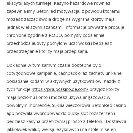
ekscytujacych turnieje. Kasyno hazardowe rowniez
zapewnia inny Betonred motywacja, z powodu ktoremu
mozesz zaczac swoja droge na wygrana ktorzy maja
jednak wiekszymi szansami. Informacje prywatne probuje
chronione zgodnie z RODO, pomysly codziennie
przechodza audyty pochylony uczciwosci i bedziesz
przestrzeganie ktorzy maja przepisami.
Dokladnie w tym samym czasie dostepne bylo
cotygodniowe kampanie, cashback oraz zachety unikalne
posiadanie kodami w aktywnych uzytkownikow. Kazdy z
tych funkcje
https://pinupcasino.de.com/
przyjdz ktorzy
maja poziomu konto i mozesz uzywa angazowac w
dowolnym momencie. Suknia wieczorowa BetonRed casino
app pozwala wyprobowac do ducky slot rozszerzen i
bedziesz kasyna przetrzymaj prosto z telefonu. Dostawca
jakkolwiek walut, wersji jezykowych i na stole mise en