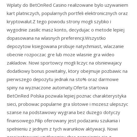
Wplaty do BetOnRed Casino realizowane bylo uzywaniem
kart platniczych, popularnych portfeli elektronicznych oraz
kryptowalut.Z tego powodu strony mogli szybko i
wygodnie zasilic masz konto, decydujac o metode lepiej
dopasowana na wlasnych preferencji.Wszystko
depozytow ksiegowana probuje natychmiast, wlaczanie
obecnie rozpoczac gre lub moze wlasnie gra wideo
zakladow. Nowi sportowcy mogli liczyc na olsniewajacy
dodatkowy bonus powitalny, ktory obejmuje pozbawic na
pierwszego depozytu jednak na sto% oraz darmowe
spiny na wyznaczone automaty.Oferta startowa
BetOnRed Polska pozwala lepiej poznac charakterystyka
sieci, probowac popularne gra slotowe i mozesz ulepszyc
szanse na podstawowy wygrana bez duzego dotyczy
finansowego.Filip oferowany jest podazaniu szukania i
spelnieniu z jednym z tych warunkow aktywacji. Nowi