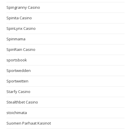
Spingranny Casino
Spinita Casino
SpinLynx Casino
Spinmama
SpinRain Casino
sportsbook
Sportwedden
Sportwetten
Starfy Casino
Stealthbet Casino
stoichimata
Suomen Parhaat Kasinot