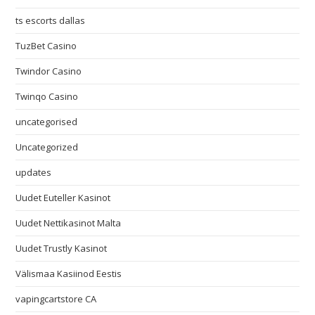
ts escorts dallas
TuzBet Casino
Twindor Casino
Twinqo Casino
uncategorised
Uncategorized
updates
Uudet Euteller Kasinot
Uudet Nettikasinot Malta
Uudet Trustly Kasinot
Välismaa Kasiinod Eestis
vapingcartstore CA