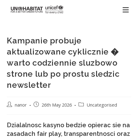
Kampanie probuje
aktualizowane cyklicznie �
warto codziennie sluzbowo
strone lub po prostu sledzic
newsletter
nanor
26th May 2026
Uncategorised
Dzialalnosc kasyno bedzie opierac sie na
zasadach fair play, transparentnosci oraz