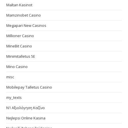
Maltan Kasinot
Mamzinobet Casino
Megapari New Casinos
Millioner Casino
MineBit Casino
Minimitalletus 5E
Mino Casino
misc
Mobilepay Talletus Casino
my_texts
N1 Αξιολόγηση Καζίνο
Nejlepsi Online Kasina