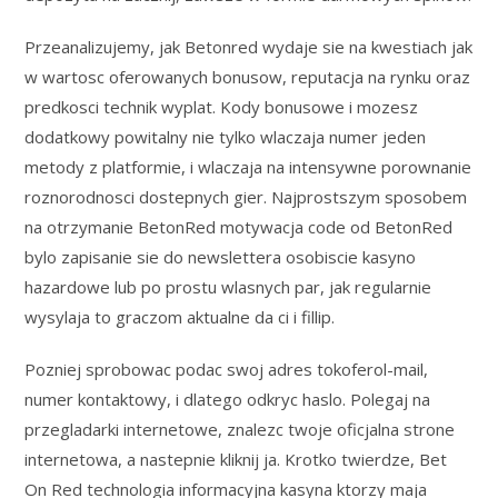
Przeanalizujemy, jak Betonred wydaje sie na kwestiach jak
w wartosc oferowanych bonusow, reputacja na rynku oraz
predkosci technik wyplat. Kody bonusowe i mozesz
dodatkowy powitalny nie tylko wlaczaja numer jeden
metody z platformie, i wlaczaja na intensywne porownanie
roznorodnosci dostepnych gier. Najprostszym sposobem
na otrzymanie BetonRed motywacja code od BetonRed
bylo zapisanie sie do newslettera osobiscie kasyno
hazardowe lub po prostu wlasnych par, jak regularnie
wysylaja to graczom aktualne da ci i fillip.
Pozniej sprobowac podac swoj adres tokoferol-mail,
numer kontaktowy, i dlatego odkryc haslo. Polegaj na
przegladarki internetowe, znalezc twoje oficjalna strone
internetowa, a nastepnie kliknij ja. Krotko twierdze, Bet
On Red technologia informacyjna kasyna ktorzy maja