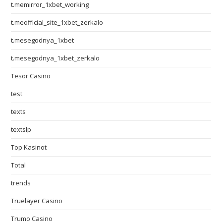
t.memirror_1xbet_working
t.meofficial_site_1xbet_zerkalo
t.mesegodnya_1xbet
t.mesegodnya_1xbet_zerkalo
Tesor Casino
test
texts
textslp
Top Kasinot
Total
trends
Truelayer Casino
Trumo Casino