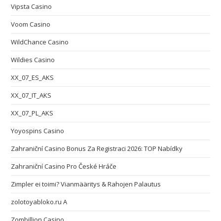
Vipsta Casino
Voom Casino
WildChance Casino
Wildies Casino
XX_07_ES_AKS
XX_07_IT_AKS
XX_07_PL_AKS
Yoyospins Casino
Zahraniční Casino Bonus Za Registraci 2026: TOP Nabídky
Zahraniční Casino Pro České Hráče
Zimpler ei toimi? Vianmääritys & Rahojen Palautus
zolotoyabloko.ru A
Zombillion Casino