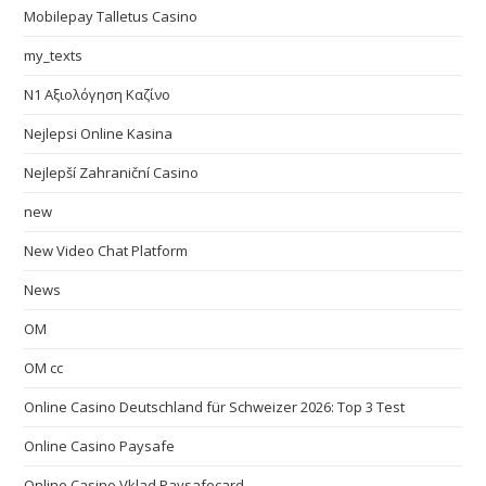
Mobilepay Talletus Casino
my_texts
N1 Αξιολόγηση Καζίνο
Nejlepsi Online Kasina
Nejlepší Zahraniční Casino
new
New Video Chat Platform
News
OM
OM cc
Online Casino Deutschland für Schweizer 2026: Top 3 Test
Online Casino Paysafe
Online Casino Vklad Paysafecard