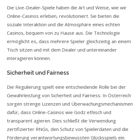
Die Live-Dealer-Spiele haben die Art und Weise, wie wir
Online-Casinos erleben, revolutioniert. Sie bieten die
soziale Interaktion und die Atmosphäre eines echten
Casinos, bequem von zu Hause aus. Die Technologie
ermöglicht es, dass mehrere Spieler gleichzeitig an einem
Tisch sitzen und mit dem Dealer und untereinander
interagieren können.
Sicherheit und Fairness
Die Regulierung spielt eine entscheidende Rolle bei der
Gewährleistung von Sicherheit und Fairness. In Österreich
sorgen strenge Lizenzen und Überwachungsmechanismen
dafür, dass Online-Casinos wie Godz ethisch und
transparent agieren. Dies schließt die Verwendung
zertifizierter RNGs, den Schutz von Spielerdaten und die
Förderung verantwortungsbewussten Glücksspiels ein.