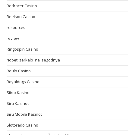
Redracer Casino
Reelson Casino
resources
review
Ringospin Casino
riobet_zerkalo_na_segodnya
Roulo Casino
Royaldogs Casino
Siirto Kasinot
Siru Kasinot
Siru Mobile Kasinot
Slotorado Casino