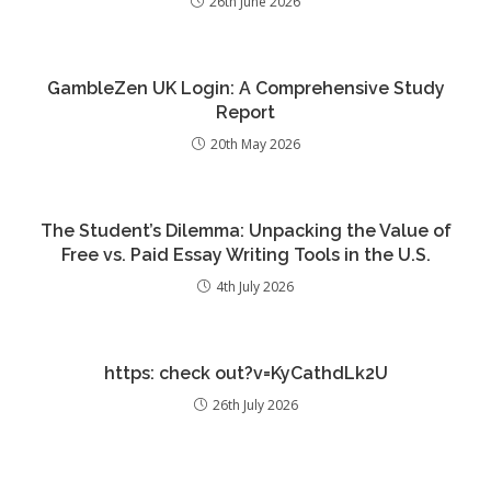
26th June 2026
GambleZen UK Login: A Comprehensive Study
Report
20th May 2026
The Student’s Dilemma: Unpacking the Value of
Free vs. Paid Essay Writing Tools in the U.S.
4th July 2026
https: check out?v=KyCathdLk2U
26th July 2026