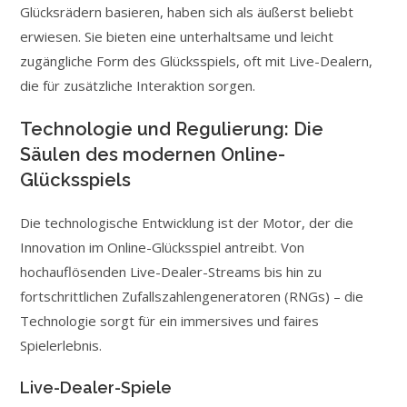
Glücksrädern basieren, haben sich als äußerst beliebt
erwiesen. Sie bieten eine unterhaltsame und leicht
zugängliche Form des Glücksspiels, oft mit Live-Dealern,
die für zusätzliche Interaktion sorgen.
Technologie und Regulierung: Die
Säulen des modernen Online-
Glücksspiels
Die technologische Entwicklung ist der Motor, der die
Innovation im Online-Glücksspiel antreibt. Von
hochauflösenden Live-Dealer-Streams bis hin zu
fortschrittlichen Zufallszahlengeneratoren (RNGs) – die
Technologie sorgt für ein immersives und faires
Spielerlebnis.
Live-Dealer-Spiele