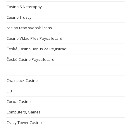
Casino S Neterapay
Casino Trustly
casino utan svensk licens
Casino Vklad Přes Paysafecard
České Casino Bonus Za Registraci
České Casino Paysafecard
CH
ChainLuck Casino
CIB
Cocoa Casino
Computers, Games
Crazy Tower Сasino