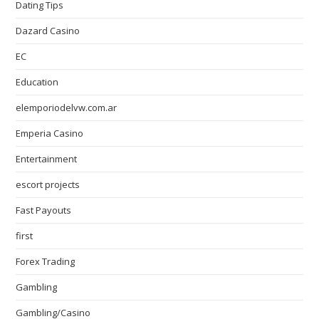
Dating Tips
Dazard Casino
EC
Education
elemporiodelvw.com.ar
Emperia Casino
Entertainment
escort projects
Fast Payouts
first
Forex Trading
Gambling
Gambling/Casino