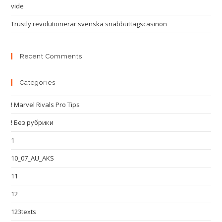
vide
Trustly revolutionerar svenska snabbuttagscasinon
Recent Comments
Categories
! Marvel Rivals Pro Tips
! Без рубрики
1
10_07_AU_AKS
11
12
123texts