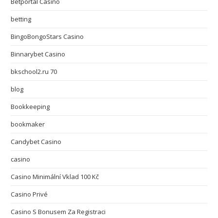
Betportal Casino
betting
BingoBongoStars Casino
Binnarybet Casino
bkschool2.ru 70
blog
Bookkeeping
bookmaker
Candybet Casino
casino
Casino Minimální Vklad 100 Kč
Casino Privé
Casino S Bonusem Za Registraci