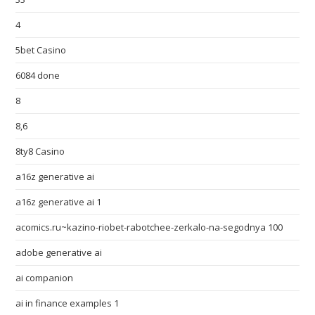
4
5bet Casino
6084 done
8
8,6
8ty8 Casino
a16z generative ai
a16z generative ai 1
acomics.ru~kazino-riobet-rabotchee-zerkalo-na-segodnya 100
adobe generative ai
ai companion
ai in finance examples 1