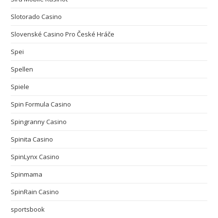
Slotorado Casino
Slovenské Casino Pro České Hráče
Spei
Spellen
Spiele
Spin Formula Casino
Spingranny Casino
Spinita Casino
SpinLynx Casino
Spinmama
SpinRain Casino
sportsbook