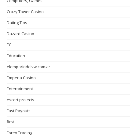
Computers, Games
Crazy Tower Сasino
Dating Tips
Dazard Casino
EC
Education
elemporiodelvw.com.ar
Emperia Casino
Entertainment
escort projects
Fast Payouts
first
Forex Trading