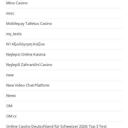
Mino Casino
misc
Mobilepay Talletus Casino
my_texts
N1 Αξιολόγηση Καζίνο
Nejlepsi Online Kasina
Nejlepší Zahraniční Casino
new
New Video Chat Platform
News
OM
OM cc
Online Casino Deutschland für Schweizer 2026: Top 3 Test