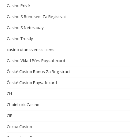
Casino Privé
Casino S Bonusem Za Registraci
Casino S Neterapay
Casino Trustly
casino utan svensk licens
Casino Vklad Přes Paysafecard
České Casino Bonus Za Registraci
České Casino Paysafecard
CH
ChainLuck Casino
CIB
Cocoa Casino