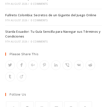
9TH AUGUST 2026
/
0 COMMENTS
Fullreto Colombia: Secretos de un Gigante del Juego Online
9TH AUGUST 2026
/
0 COMMENTS
Starda Ecuador: Tu Guía Sencilla para Navegar sus Términos y
Condiciones
9TH AUGUST 2026
/
0 COMMENTS
Please Share This
Follow Us