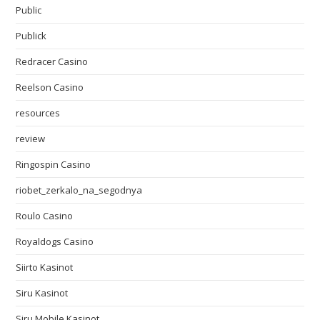
Public
Publick
Redracer Casino
Reelson Casino
resources
review
Ringospin Casino
riobet_zerkalo_na_segodnya
Roulo Casino
Royaldogs Casino
Siirto Kasinot
Siru Kasinot
Siru Mobile Kasinot