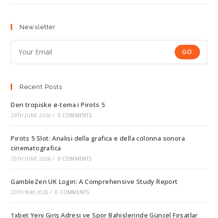
Newsletter
GO
Recent Posts
Den tropiske ø-tema i Pirots 5
29TH JUNE 2026
/
0 COMMENTS
Pirots 5 Slot: Analisi della grafica e della colonna sonora
cinematografica
26TH JUNE 2026
/
0 COMMENTS
GambleZen UK Login: A Comprehensive Study Report
20TH MAY 2026
/
0 COMMENTS
1xbet Yeni Giriş Adresi ve Spor Bahislerinde Güncel Fırsatlar