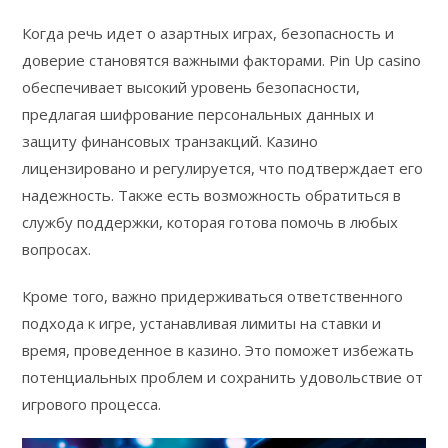
Когда речь идет о азартных играх, безопасность и
доверие становятся важными факторами. Pin Up casino
обеспечивает высокий уровень безопасности,
предлагая шифрование персональных данных и
защиту финансовых транзакций. Казино
лицензировано и регулируется, что подтверждает его
надежность. Также есть возможность обратиться в
службу поддержки, которая готова помочь в любых
вопросах.
Кроме того, важно придерживаться ответственного
подхода к игре, устанавливая лимиты на ставки и
время, проведенное в казино. Это поможет избежать
потенциальных проблем и сохранить удовольствие от
игрового процесса.