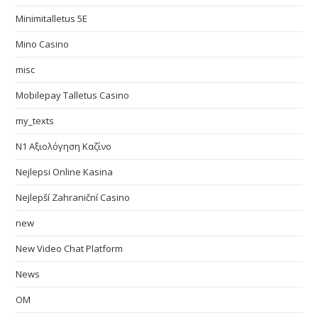
Minimitalletus 5E
Mino Casino
misc
Mobilepay Talletus Casino
my_texts
N1 Αξιολόγηση Καζίνο
Nejlepsi Online Kasina
Nejlepší Zahraniční Casino
new
New Video Chat Platform
News
OM