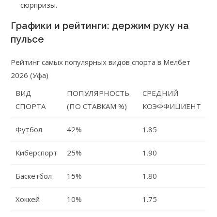
сюрпризы.
Графики и рейтинги: держим руку на
пульсе
Рейтинг самых популярных видов спорта в Мелбет
2026 (Уфа)
ВИД
ПОПУЛЯРНОСТЬ
СРЕДНИЙ
СПОРТА
(ПО СТАВКАМ %)
КОЭФФИЦИЕНТ
Футбол
42%
1.85
Киберспорт
25%
1.90
Баскетбол
15%
1.80
Хоккей
10%
1.75