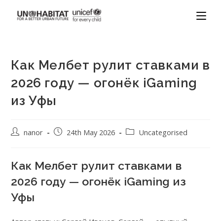
Как Мелбет рулит ставками в
2026 году — огонёк iGaming
из Уфы
nanor
24th May 2026
Uncategorised
Как Мелбет рулит ставками в
2026 году — огонёк iGaming из
Уфы