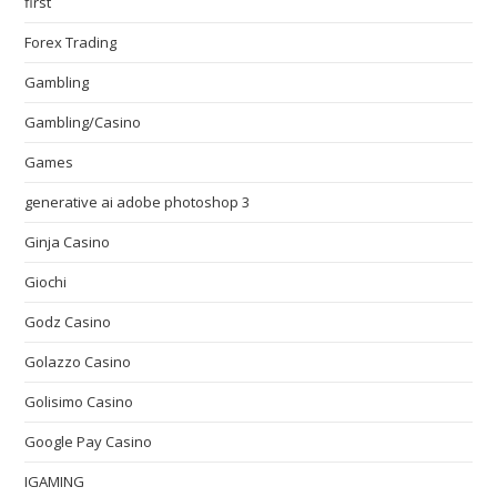
first
Forex Trading
Gambling
Gambling/Casino
Games
generative ai adobe photoshop 3
Ginja Casino
Giochi
Godz Casino
Golazzo Casino
Golisimo Casino
Google Pay Casino
IGAMING