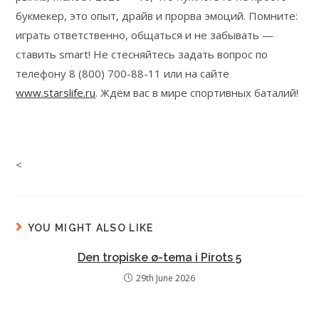
букмекер, это опыт, драйв и прорва эмоций. Помните:
играть ответственно, общаться и не забывать —
ставить smart! Не стесняйтесь задать вопрос по
телефону 8 (800) 700-88-11 или на сайте
www.starslife.ru
. Ждём вас в мире спортивных баталий!
<
YOU MIGHT ALSO LIKE
Den tropiske ø-tema i Pirots 5
29th June 2026