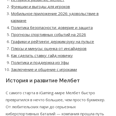
Функции и выгоды для игроков
Мобильное приложение 2026: удовольствие в
кармане
Политика безопасности: доверие и защита
Прогнозы спортивных событий на 2026
Графики и рейтинги: держим руку на пульсе
Плюсы и минусы: оценка от инсайдеров
Как сделать ставку: гайд новичку
Политика и поддержка из Уфы
Заключение и общение с игроками
История и развитие Мелбет
С самого старта в iGaming-мире Мелбет быстро
превратился в нечто большее, чем просто букмекер.
От любительских пари до серьезных
киберспортивных баталий — компания прошла путь