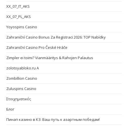
XX_07_IT_AKS
XX_07_PL_AKS
Yoyospins Casino
Zahraniční Casino Bonus Za Registraci 2026: TOP Nabídky
Zahraniční Casino Pro České Hráče
Zimpler ei toimi? Vianmääritys & Rahojen Palautus
zolotoyabloko.ru A
Zombillion Casino
Zuluspins Casino
Στοιχηματικές
Блог
Пинап казино в КЗ: Ваш путь к азартным победам!