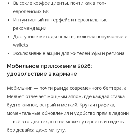
Высокие коэффициенты, почти как в топ-
европейских БК
Интуитивный интерфейс и персональные
рекомендации
Доступные методы оплаты, включая популярные e-
wallets
Эксклюзивные акции для жителей Уфы и региона
Мобильное приложение 2026:
удовольствие в кармане
Мобильник — почти рында современного беттера, а
Мелбет отвечает мощным аппом, где каждая ставка —
будто клинок, острый и меткий. Крутая графика,
моментальные обновления и удобство прям в ладони
— всё это для тех, кто не может утерпеть и сидеть
без девайса даже минуту.