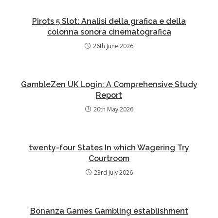
Pirots 5 Slot: Analisi della grafica e della
colonna sonora cinematografica
26th June 2026
GambleZen UK Login: A Comprehensive Study
Report
20th May 2026
twenty-four States In which Wagering Try
Courtroom
23rd July 2026
Bonanza Games Gambling establishment