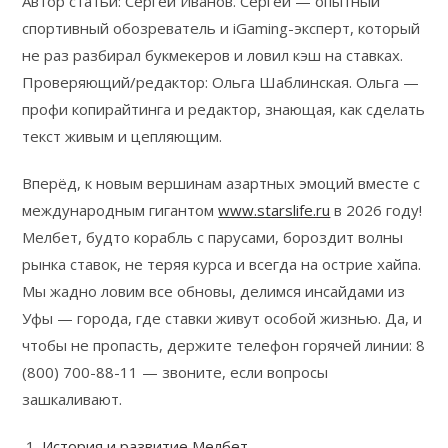
Автор статьи:
Сергей Иванов
. Сергей — опытный
спортивный обозреватель и iGaming-эксперт, который
не раз разбирал букмекеров и ловил кэш на ставках.
Проверяющий/редактор:
Ольга Шаблинская
. Ольга —
профи копирайтинга и редактор, знающая, как сделать
текст живым и цепляющим.
Вперёд, к новым вершинам азартных эмоций вместе с
международным гигантом
www.starslife.ru
в 2026 году!
Мелбет, будто корабль с парусами, бороздит волны
рынка ставок, не теряя курса и всегда на острие хайпа.
Мы жадно ловим все обновы, делимся инсайдами из
Уфы — города, где ставки живут особой жизнью. Да, и
чтобы не пропасть, держите телефон горячей линии: 8
(800) 700-88-11 — звоните, если вопросы
зашкаливают.
История и развитие Мелбет