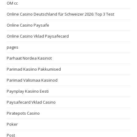
OM cc
Online Casino Deutschland für Schweizer 2026: Top 3 Test
Online Casino Paysafe
Online Casino Vklad Paysafecard
pages
Parhaat Nordea Kasinot
Parimad Kasiino Pakkumised
Parimad Välismaa Kasiinod
Paynplay Kasiino Eesti
Paysafecard Vklad Casino
Piratepots Casino
Poker
Post