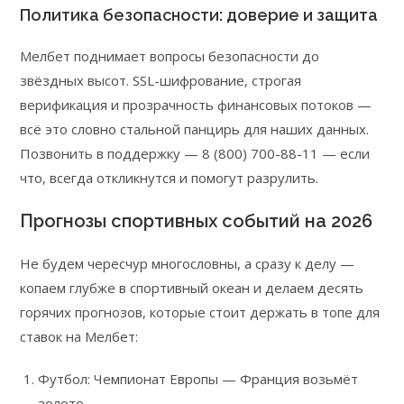
Политика безопасности: доверие и защита
Мелбет поднимает вопросы безопасности до
звёздных высот. SSL-шифрование, строгая
верификация и прозрачность финансовых потоков —
всё это словно стальной панцирь для наших данных.
Позвонить в поддержку — 8 (800) 700-88-11 — если
что, всегда откликнутся и помогут разрулить.
Прогнозы спортивных событий на 2026
Не будем чересчур многословны, а сразу к делу —
копаем глубже в спортивный океан и делаем десять
горячих прогнозов, которые стоит держать в топе для
ставок на Мелбет:
Футбол: Чемпионат Европы — Франция возьмёт
золото.