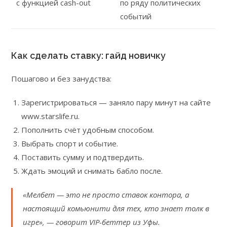
с функцией cash-out
по ряду политических
событий
Как сделать ставку: гайд новичку
Пошагово и без занудства:
Зарегистрироваться — заняло пару минут на сайте
www.starslife.ru.
Пополнить счёт удобным способом.
Выбрать спорт и событие.
Поставить сумму и подтвердить.
Ждать эмоций и снимать бабло после.
«Мелбет — это не просто ставок контора, а
настоящий комьюнити для тех, кто знает толк в
игре», — говорит VIP-беттер из Уфы.