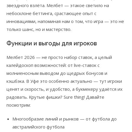
звездного взлёта. Мелбет — этакое светило на
небосклоне беттинга, срастающее опыт с
инновациями, напоминая нам о том, что игра — это не
только шанс, но и мастерство.
Функции и выгоды для игроков
Мелбет 2026 — не просто набор ставок, а целый
калейдоскоп возможностей: от live-ставок с
молниеносным выводом до щедрых бонусов и
кэшбэка. В Уфе это особенно актуально — тут игроки
ценят и скорость, и удобство, а букмекеру удаётся их
радовать. Крутые фишки? Sure thing! Давайте
посмотрим:
Многообразие линий и рынков — от футбола до
австралийского футбола