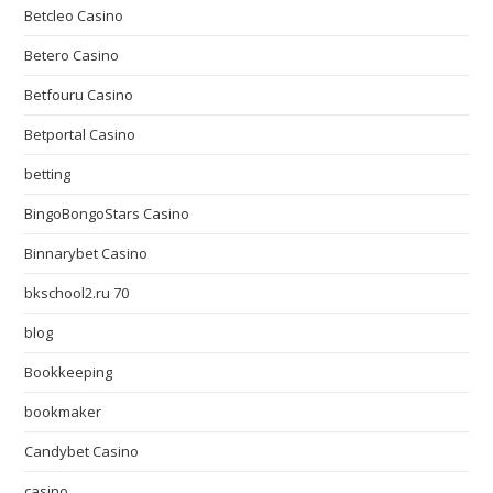
Betcleo Casino
Betero Casino
Betfouru Casino
Betportal Casino
betting
BingoBongoStars Casino
Binnarybet Casino
bkschool2.ru 70
blog
Bookkeeping
bookmaker
Candybet Casino
casino