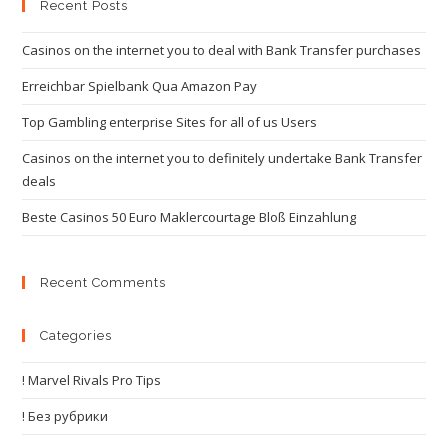
Recent Posts
Casinos on the internet you to deal with Bank Transfer purchases
Erreichbar Spielbank Qua Amazon Pay
Top Gambling enterprise Sites for all of us Users
Casinos on the internet you to definitely undertake Bank Transfer
deals
Beste Casinos 50 Euro Maklercourtage Bloß Einzahlung
Recent Comments
Categories
! Marvel Rivals Pro Tips
! Без рубрики