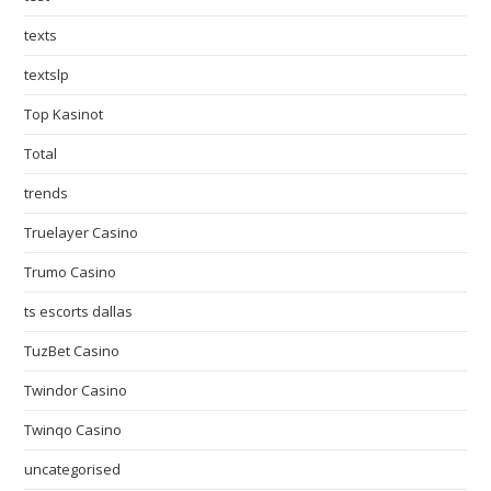
texts
textslp
Top Kasinot
Total
trends
Truelayer Casino
Trumo Casino
ts escorts dallas
TuzBet Casino
Twindor Casino
Twinqo Casino
uncategorised