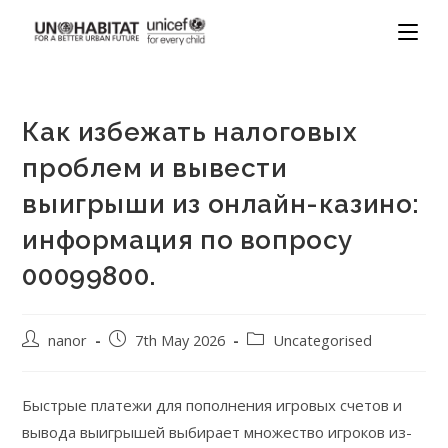
Как избежать налоговых
проблем и вывести
выигрыши из онлайн-казино:
информация по вопросу
00099800.
nanor
7th May 2026
Uncategorised
Быстрые платежи для пополнения игровых счетов и
вывода выигрышей выбирает множество игроков из-