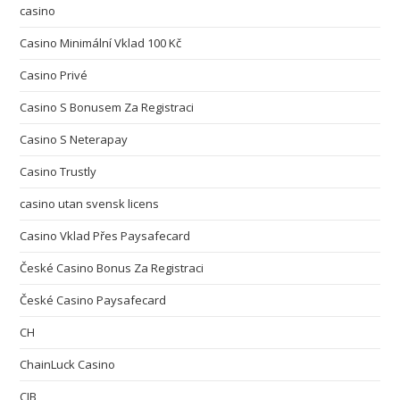
casino
Casino Minimální Vklad 100 Kč
Casino Privé
Casino S Bonusem Za Registraci
Casino S Neterapay
Casino Trustly
casino utan svensk licens
Casino Vklad Přes Paysafecard
České Casino Bonus Za Registraci
České Casino Paysafecard
CH
ChainLuck Casino
CIB