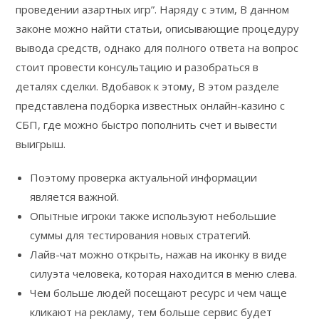
проведении азартных игр”. Наряду с этим, В данном
законе можно найти статьи, описывающие процедуру
вывода средств, однако для полного ответа на вопрос
стоит провести консультацию и разобраться в
деталях сделки. Вдобавок к этому, В этом разделе
представлена подборка известных онлайн-казино с
СБП, где можно быстро пополнить счет и вывести
выигрыш.
Поэтому проверка актуальной информации
является важной.
Опытные игроки также используют небольшие
суммы для тестирования новых стратегий.
Лайв-чат можно открыть, нажав на иконку в виде
силуэта человека, которая находится в меню слева.
Чем больше людей посещают ресурс и чем чаще
кликают на рекламу, тем больше сервис будет