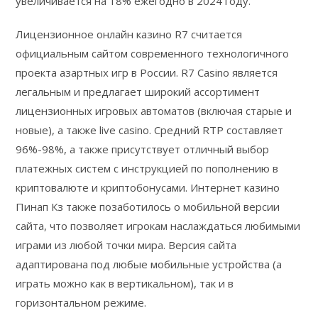
увеличивается на 18% ежегодно в 2024 году.
Лицензионное онлайн казино R7 считается
официальным сайтом современного технологичного
проекта азартных игр в России. R7 Casino является
легальным и предлагает широкий ассортимент
лицензионных игровых автоматов (включая старые и
новые), а также live casino. Средний RTP составляет
96%-98%, а также присутствует отличный выбор
платежных систем с инструкцией по пополнению в
криптовалюте и криптобонусами. Интернет казино
Пинап Кз также позаботилось о мобильной версии
сайта, что позволяет игрокам наслаждаться любимыми
играми из любой точки мира. Версия сайта
адаптирована под любые мобильные устройства (а
играть можно как в вертикальном), так и в
горизонтальном режиме.